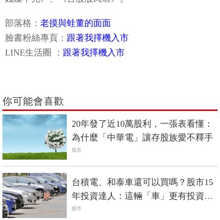
部落格：
老摸與蛙董的面面
臉書粉絲專頁：
跟著我擇機入市
LINE生活圈 ：
跟著我擇機入市
你可能會喜歡
20年發了近10萬股利，一張表看懂：
為什麼「中華電」讓存股族愛不釋手
股市
台積電、和泰車還可以買嗎？股市15
年投資達人：這輛「車」更有投資價
值！
股市