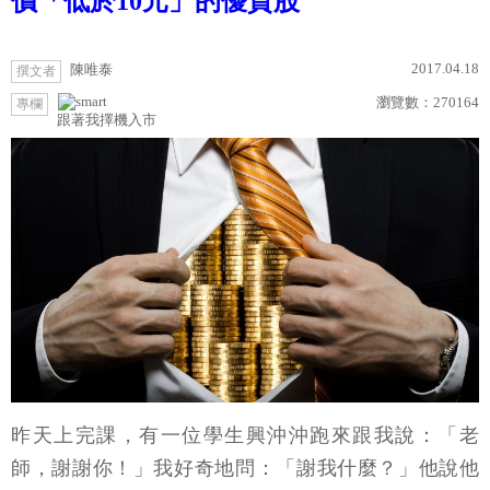
價「低於10元」的優質股
2017.04.18
陳唯泰
撰文者
瀏覽數：
270164
專欄
跟著我擇機入市
昨天上完課，有一位學生興沖沖跑來跟我說：「老
師，謝謝你！」我好奇地問：「謝我什麼？」他說他