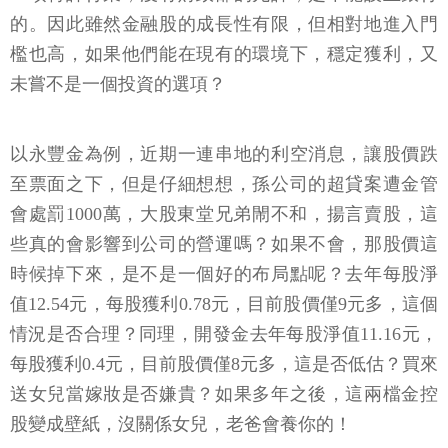
的。因此雖然金融股的成長性有限，但相對地進入門
檻也高，如果他們能在現有的環境下，穩定獲利，又
未嘗不是一個投資的選項？
以永豐金為例，近期一連串地的利空消息，讓股價跌
至票面之下，但是仔細想想，孫公司的超貸案遭金管
會處罰1000萬，大股東堂兄弟閙不和，揚言賣股，這
些真的會影響到公司的營運嗎？如果不會，那股價這
時候掉下來，是不是一個好的布局點呢？去年每股淨
值12.54元，每股獲利0.78元，目前股價僅9元多，這個
情況是否合理？同理，開發金去年每股淨值11.16元，
每股獲利0.4元，目前股價僅8元多，這是否低估？買來
送女兒當嫁妝是否嫌貴？如果多年之後，這兩檔金控
股變成壁紙，沒關係女兒，老爸會養你的！