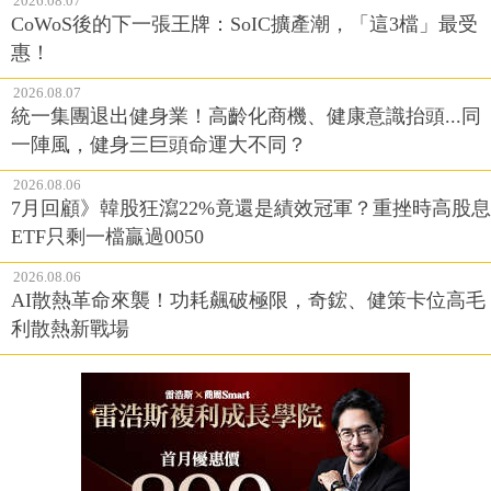
2026.08.07
CoWoS後的下一張王牌：SoIC擴產潮，「這3檔」最受
惠！
2026.08.07
統一集團退出健身業！高齡化商機、健康意識抬頭...同
一陣風，健身三巨頭命運大不同？
2026.08.06
7月回顧》韓股狂瀉22%竟還是績效冠軍？重挫時高股息
ETF只剩一檔贏過0050
2026.08.06
AI散熱革命來襲！功耗飆破極限，奇鋐、健策卡位高毛
利散熱新戰場