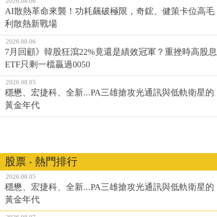
2026.08.06
AI散熱革命來襲！功耗飆破極限，奇鋐、健策卡位高毛
利散熱新戰場
2026.08.06
7月回顧》韓股狂瀉22%竟還是績效冠軍？重挫時高股息
ETF只剩一檔贏過0050
2026.08.05
穩懋、宏捷科、全新...PA三雄搶攻光通訊與低軌衛星的
黃金年代
股票 ‧ 熱門排行
2026.08.05
穩懋、宏捷科、全新...PA三雄搶攻光通訊與低軌衛星的
黃金年代