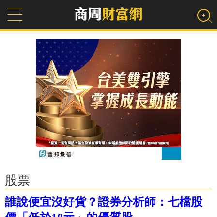
股票
誰說便宜沒好貨？證券分析師：七檔股