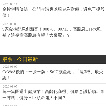
2025.06.11
金控併購修法：公開收購應以現金為對價，避免干擾股
價！
2025.06.05
9家金控配息創新高！00878、00713…高股息ETF大吃
補？這幾檔高股息有望「大爆配」？
股票 ‧ 今日最新
2026.08.07
CoWoS後的下一張王牌：SoIC擴產潮，「這3檔」最受
惠！
2026.08.07
統一集團退出健身業！高齡化商機、健康意識抬頭...同
一陣風，健身三巨頭命運大不同？