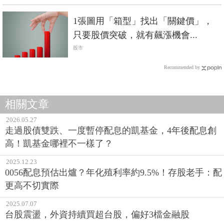
1張圖用「箱型」找出「關鍵價」，
只要股價突破，就有飆漲機會...
股市
Recommended by
相關文章
2026.05.27
走過股債雙跌、一度暫停配息的凱基金，4年後配息創
高！凱基金哪裡不一樣了？
2025.12.23
0056配息預估出爐？年化殖利率約9.5%！存股老手：配
更高不切實際
2025.07.07
台股震盪，外資持續買超台股，偏好3檔金融股