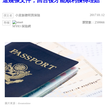
這幾張文件，回台後才能順利獲得理賠
2017.01.12
小資族聰明買保險
撰文者
瀏覽數：
259966
專欄
MY83 保險網
圖片來源：dreamstime