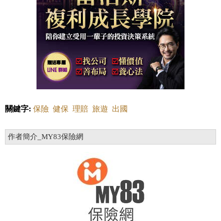
關鍵字:
保險
健保
理賠
旅遊
出國
作者簡介_MY83保險網