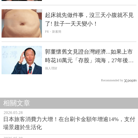
PR
起床就先做件事，沒三天小腹就不見
了! 肚子一天天變小！
PR・新素簡
郭董懷舊文見證台灣經濟...如果上市
時花10萬元「存股」鴻海，27年後會
賺2千萬！
個人理財
Recommended by
相關文章
2026.05.28
日本旅客消費力大增！在台刷卡金額年增逾14%，支付
場景趨於生活化