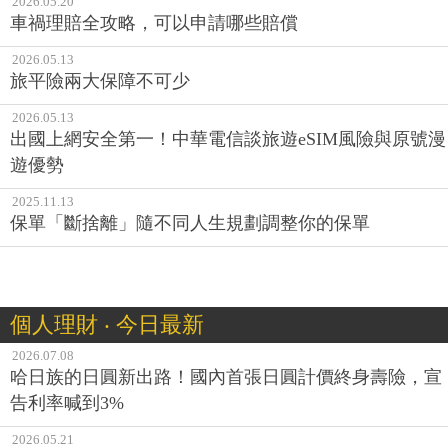
2026.05.20
車禍理賠全攻略，可以申請哪些賠償
2026.05.13
旅平險兩大保障不可少
2026.05.13
出國上網安全第一！中華電信談旅遊eSIM風險與原號漫
遊優勢
2025.11.13
保單「斷捨離」隨不同人生規劃調整你的保單
個人理財 ‧ 今日最新
2026.07.08
哈日族的日圓新出路！國內首張日圓計價終身壽險，宣
告利率喊到3%
2026.05.21