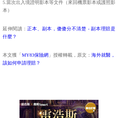
5.當次出入境證明影本等文件（來回機票影本或護照影
本）
延伸閱讀：
正本、副本，傻傻分不清楚 - 副本理賠是
什麼？
本文獲「
MY83保險網
」授權轉載，原文：
海外就醫，
該如何申請理賠？