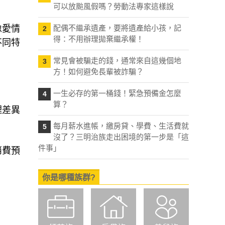
可以放颱風假嗎？勞動法專家這樣說
像愛情
配偶不繼承遺產，要將遺產給小孩，記
2
得：不用辦理拋棄繼承權！
不同特
常見會被騙走的錢，通常來自這幾個地
3
方！如何避免長輩被詐騙？
一生必存的第一桶錢！緊急預備金怎麼
4
算？
理差異
每月薪水進帳，繳房貸、學費、生活費就
5
沒了？三明治族走出困境的第一步是「這
件事」
消費預
你是哪種族群?