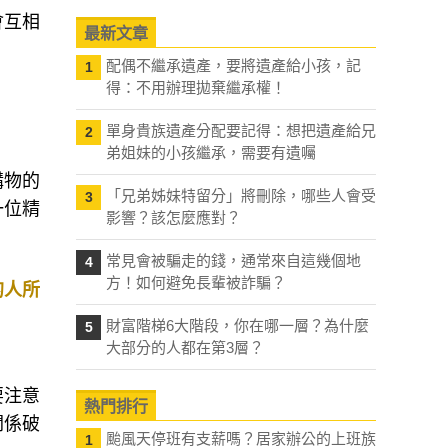
會互相
最新文章
配偶不繼承遺產，要將遺產給小孩，記
1
得：不用辦理拋棄繼承權！
單身貴族遺產分配要記得：想把遺產給兄
2
弟姐妹的小孩繼承，需要有遺囑
購物的
「兄弟姊妹特留分」將刪除，哪些人會受
3
一位精
影響？該怎麼應對？
常見會被騙走的錢，通常來自這幾個地
4
方！如何避免長輩被詐騙？
的人所
財富階梯6大階段，你在哪一層？為什麼
5
大部分的人都在第3層？
要注意
熱門排行
關係破
颱風天停班有支薪嗎？居家辦公的上班族
1