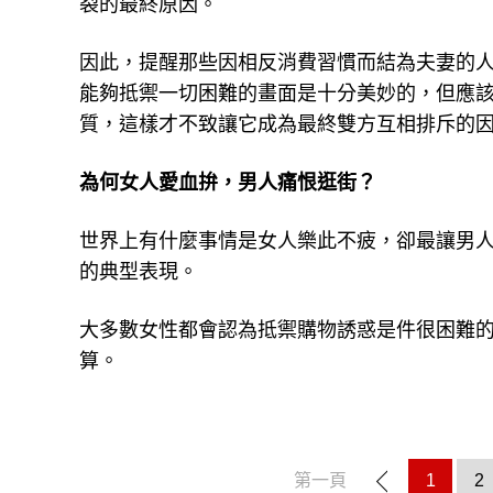
裂的最終原因。
因此，提醒那些因相反消費習慣而結為夫妻的
能夠抵禦一切困難的畫面是十分美妙的，但應
質，這樣才不致讓它成為最終雙方互相排斥的
為何女人愛血拚，男人痛恨逛街？
世界上有什麼事情是女人樂此不疲，卻最讓男
的典型表現。
大多數女性都會認為抵禦購物誘惑是件很困難
算。
第一頁
1
2