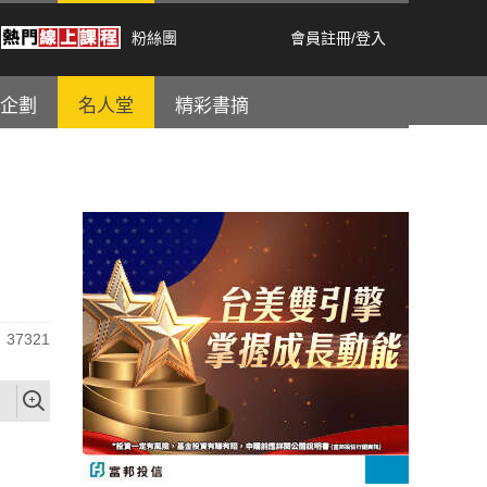
粉絲團
會員註冊
/
登入
企劃
名人堂
精彩書摘
37321