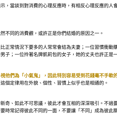
顯示，當談到對消費的心理反應時，有相反心理反應的人
截然不同的消費觀，或許正是你們結婚的原因之一。
錢比正常情況下要多的人常常會結為夫妻；一位習慣衝動
的男子；一位拎著名牌凱莉包的女子，她的丈夫也許正是
界視他們為「小氣鬼」，因此特別容易受到花錢毫不手軟
。這個定律用在外貌、個性、習慣上似乎也是相通的。
的新奇、如此不可思議，彼此才會互相的深深吸引。不過
時要時常記得彼此不同的一面，不要讓「不同」成為彼此