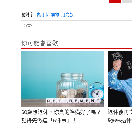
關鍵字:
信用卡
購物
月光族
分享:
你可能會喜歡
60歲想退休，你真的準備好了嗎？
退休後再
記得先做這「5件事」！
繳6%退