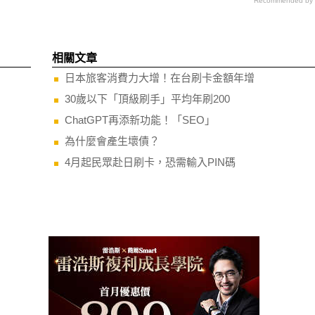
Recommended by
相關文章
日本旅客消費力大增！在台刷卡金額年增
30歲以下「頂級刷手」平均年刷200
ChatGPT再添新功能！「SEO」
為什麼會產生壞債？
4月起民眾赴日刷卡，恐需輸入PIN碼