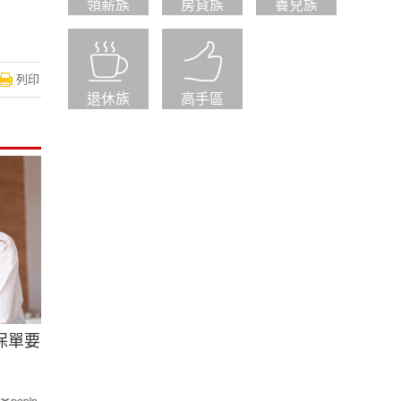
領薪族
房貸族
養兒族
列印
退休族
高手區
保單要