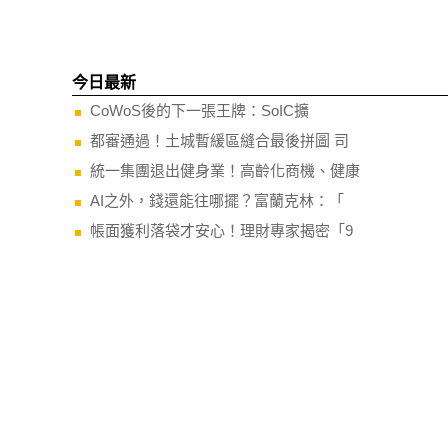
今日最新
CoWoS後的下一張王牌：SoIC擴
都審通過！土城暫緩區縫合最後拼圖 司
統一集團退出健身業！高齡化商機、健康
AI之外，錢還能往哪擺？富蘭克林：「
帳面獲利落袋才安心！理財專家揭密「9