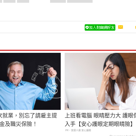
次就業，別忘了請雇主提
上班看電腦 眼睛壓力大 護眼
休金及職災保險！
入手【安心護眼定期眼睛險】
PR・安達人壽 安心護眼