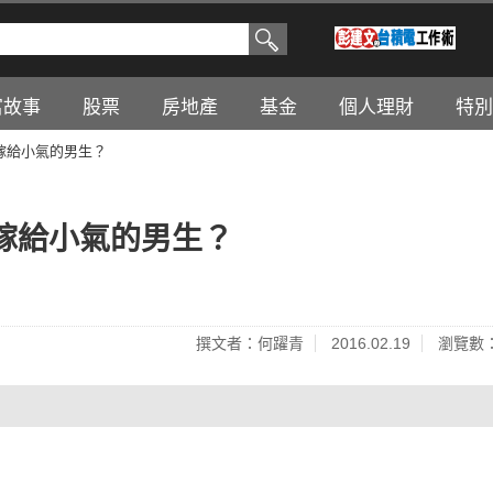
富故事
股票
房地產
基金
個人理財
特別
嫁給小氣的男生？
嫁給小氣的男生？
撰文者：何躍青
2016.02.19
瀏覽數：