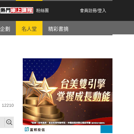
粉絲團
會員註冊
/
登入
企劃
名人堂
精彩書摘
12210