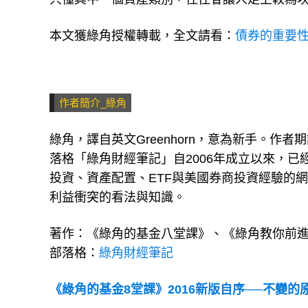
只懂其中一個資產類別，往往會讓人走上較為
本文獲綠角授權轉載，全文請看：
債券的重要性(The
作者簡介_綠角
綠角，譯自英文Greenhorn，意為新手。
落格「綠角財經筆記」自2006年成立以來，已
投資、資產配置、ETF與美國券商投資經驗的
利益衝突的看法與知識。
著作：《綠角的基金八堂課》、《綠角教你前
部落格：
綠角財經筆記
《綠角的基金8堂課》2016新版自序──不變