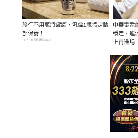
旅行不用瓶瓶罐罐，汎倫1瓶搞定臉
中華電還
部保養！
穩定、連
PR・三得利健康網路商店
上再進場