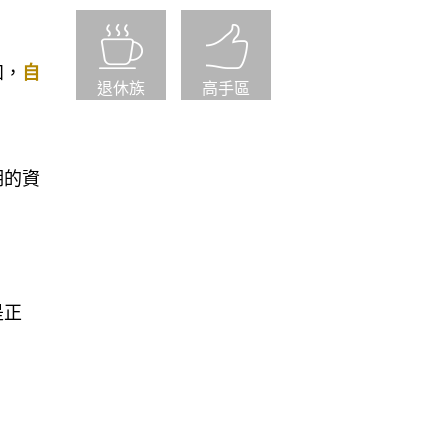
報酬特
退休族
高手區
知，
自
期的資
是正