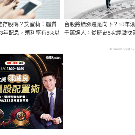
能存股嗎？艾蜜莉：體質
台股將續漲還是向下？10年滾
23年配息，殖利率有5%以
千萬達人：從歷史5次經驗找
Recommended by