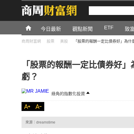
ETF
今日最新
觀點新聞
致
商周財富網
股票
美股
「股票的報酬一定比債券好」為什
「股票的報酬一定比債券好」
虧？
綠角的指數化投資
來源：dreamstime