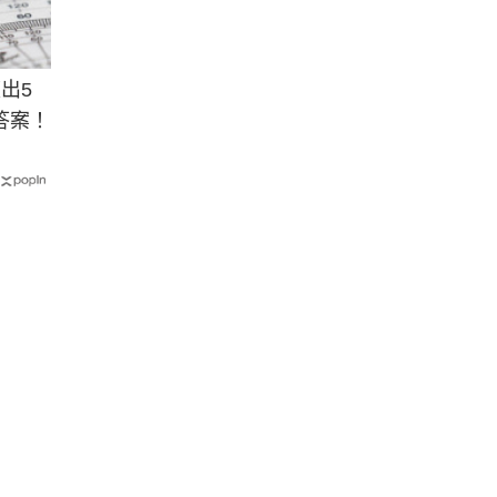
出5
答案！