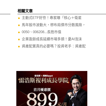
相關文章
主動式ETF好夯！專家曝「核心＋衛星
馬年股市波動大，想布局債市分散風險，
0050、006208...長抱市值
企業盈餘成長延續市場多頭！憂AI泡沫
資產配置真的必要嗎？投資老手：資產配