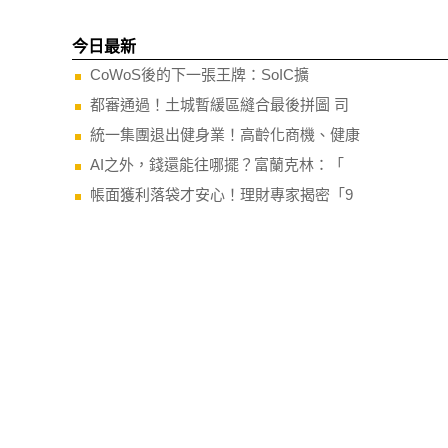
今日最新
CoWoS後的下一張王牌：SoIC擴
都審通過！土城暫緩區縫合最後拼圖 司
統一集團退出健身業！高齡化商機、健康
AI之外，錢還能往哪擺？富蘭克林：「
帳面獲利落袋才安心！理財專家揭密「9