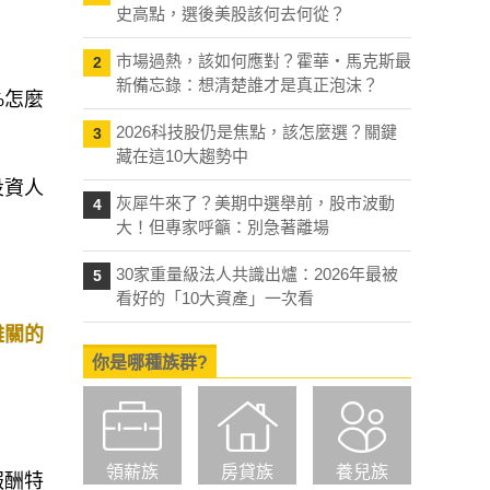
史高點，選後美股該何去何從？
市場過熱，該如何應對？霍華・馬克斯最
2
新備忘錄：想清楚誰才是真正泡沫？
%怎麼
2026科技股仍是焦點，該怎麼選？關鍵
3
藏在這10大趨勢中
灰犀牛來了？美期中選舉前，股市波動
4
投資人
大！但專家呼籲：別急著離場
30家重量級法人共識出爐：2026年最被
5
看好的「10大資產」一次看
難關的
你是哪種族群?
領薪族
房貸族
養兒族