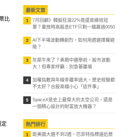
最新文章
7月回顧》韓股狂瀉22%竟還是績效冠
1
票比
軍？重挫時高股息ETF只剩一檔贏過0050
AI下半場波動轉劇烈，如何用週選擇權避
2
險？
灰犀牛來了？美期中選舉前，股市波動
3
大！但專家呼籲：別急著離場
加權指數與年線乖離率過大，歷史經驗都
4
不太好？台股高檔小心「這件事」
SpaceX是史上最偉大的太空公司，還是
5
一個精心設計的財富放大機器？
熱門排行
穩定
距美國大選不到2週，巴菲特指標逼近歷
1