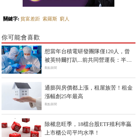
關鍵字:
貧富差距
索羅斯
窮人
你可能會喜歡
想當年台積電研發團隊僅120人，曾
被英特爾打趴...前共同營運長：半夜
一通電話，工程師就會處理
觀點新聞
通膨與房價都上漲，租屋族苦！租金
漲幅創25年最高
觀點新聞
除權息旺季，18檔台股ETF殖利率贏
上市櫃公司平均水準！