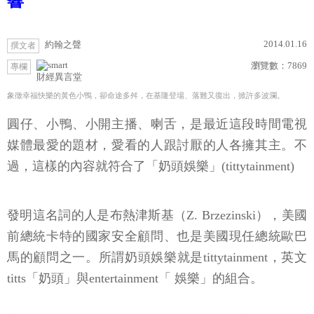
響
2014.01.16
約翰之聲
撰文者
瀏覽數：
7869
專欄
財經異言堂
象徵幸福快樂的黃色小鴨，卻命途多舛，在基隆登場、落難又復出，掀許多波瀾。
圓仔、小鴨、小開主播、喇舌，是最近這段時間電視
媒體最愛的題材，愛看的人跟討厭的人各擁其主。不
過，這樣的內容就符合了「奶頭娛樂」(tittytainment)
發明這名詞的人是布熱津斯基（Z. Brzezinski），美國
前總統卡特的國家安全顧問、也是美國現任總統歐巴
馬的顧問之一。所謂奶頭娛樂就是tittytainment，英文
titts「奶頭」與entertainment「 娛樂」的組合。