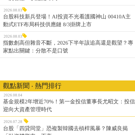
2026.08.03
台股科技新兵登場！AI投資不光看護國神山 00410A主
動式ETF布局科技供應鏈 8/3掛牌上市
2026.08.03
指數創高但雜音不斷，2026下半年該追高還是觀望？專
家點出關鍵：分散不是口號
觀點新聞 ‧ 熱門排行
2026.08.04
基金規模2年增近70%！第一金投信董事長尤昭文：投信
迎向大資產管理時代
2026.07.28
台股「四貸同堂」恐複製韓國去槓桿風暴？陳威良揭