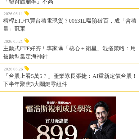
「融資體脂率」不高
2026.06.11
槓桿ETF也買台積電現貨？00631L曝險破百，成「含積
量」冠軍
2026.05.21
主動式ETF好夯！專家曝「核心＋衛星」混搭策略：用
被動型當定海神針
2026.06.26
「台股上看5萬5？」產業隊長張捷：AI重新定價台股！
下半年聚焦3大關鍵零組件