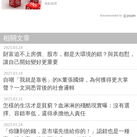
觀點新聞
Recommended by
相關文章
2025.03.24
財富追不上房價、股市，都是大環境的錯？與其怨懟，
讓自己開始變好更重要
2025.03.19
自嘲「我就是靠爸」的K董張國煒，為何獲得更大掌
聲？一文洞悉背後的社會邏輯
2025.03.12
怎樣的生活才是貧窮？血淋淋的殘酷現實曝：沒有選
擇、容錯率低，還得承擔他人責任
2025.01.24
「你賺到的錢，是市場先借給你的！」認錯也是一種