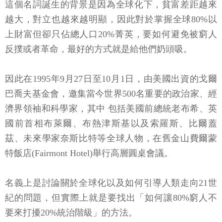
這個名詞誕生的背景是因為全球化下，貧富差距越來
越大，對立也越來越明顯，因此對於掌握全球80%以
上財富但卻只佔總人口20%菁英，要如何避免被窮人
反撲或者革命，最好的方式就是給他們奶頭吸。
因此在1995年9月27日至10月1日，由美國出資的戈爾
巴喬夫基金會，邀集當今世界500名重要的政治家、經
濟界領袖和科學家，其中 包括美國前總統老布希、英
國前首相布萊爾、布熱津斯基以及索羅斯、比爾蓋
茲、未來學家奈斯比特等全球人物，在舊金山費爾蒙
特飯店(Fairmont Hotel)舉行高層圓桌會議。
名義上是討論關於全球化以及如何引導人類走向21世
紀的問題，但實際上就是要找出「如何讓80%窮人不
要來打擾20%統治階級」的方法。