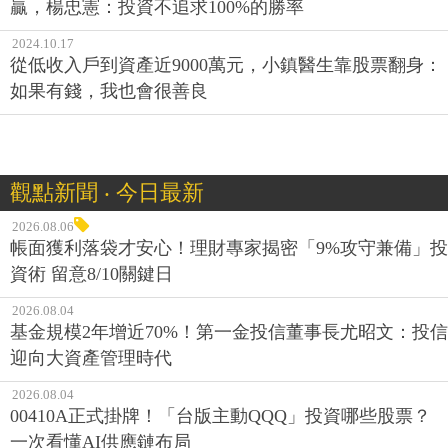
贏，楊忠憲：投資不追求100%的勝率
2024.10.17
從低收入戶到資產近9000萬元，小鎮醫生靠股票翻身：
如果有錢，我也會很善良
觀點新聞 ‧ 今日最新
2026.08.06
帳面獲利落袋才安心！理財專家揭密「9%攻守兼備」投
資術 留意8/10關鍵日
2026.08.04
基金規模2年增近70%！第一金投信董事長尤昭文：投信
迎向大資產管理時代
2026.08.04
00410A正式掛牌！「台版主動QQQ」投資哪些股票？
一次看懂AI供應鏈布局