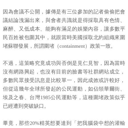
因為會議不公開，據傳是有三位參加的記者偷偷把會
議結論洩漏出來，與會者共識就是得採取具有色情、
麻醉、又低成本、能夠有滿足的娛樂內容，讓多數平
民百姓被包圍其中，就跟當時美國採取北約組織來圍
堵蘇聯發展，所謂圍堵（containment）政策一致。
不過，這策略究竟成功與否倒是見仁見智，因為當時
沒有網路興起，也沒有目前的臉書等社群網站成立，
多數民眾接受訊息是比較單一，因此成效或許較好，
但從這幾年全球所發起的公民運動，如佔領華爾街、
埃及之春、台灣1985公民運動等，這種圍堵政策似乎
已經遭到突破缺口。
畢竟，那些20%精英想要達到「把我腦袋中想的灌輸