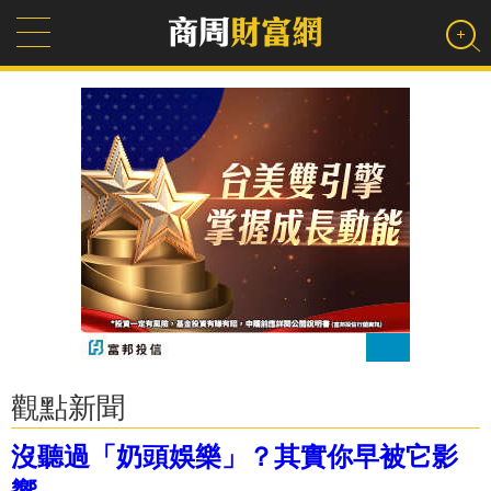
觀點新聞
沒聽過「奶頭娛樂」？其實你早被它影