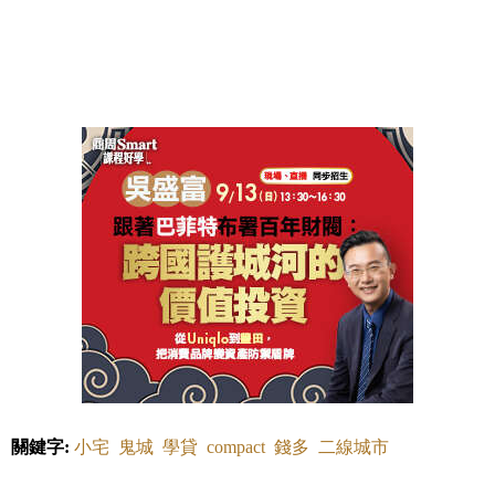
關鍵字:
小宅
鬼城
學貸
compact
錢多
二線城市