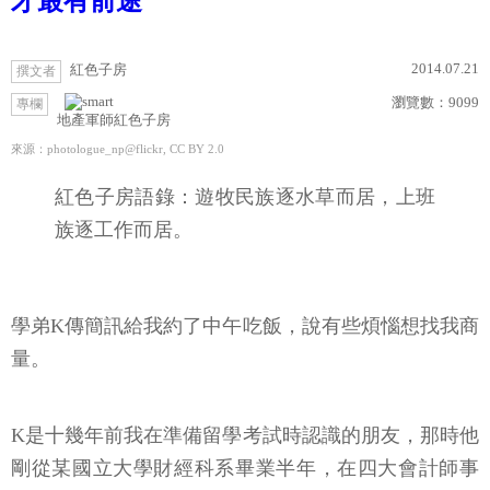
才最有前途
2014.07.21
紅色子房
撰文者
瀏覽數：
9099
專欄
地產軍師紅色子房
來源：photologue_np@flickr, CC BY 2.0
紅色子房語錄：遊牧民族逐水草而居，上班
族逐工作而居。
學弟K傳簡訊給我約了中午吃飯，說有些煩惱想找我商
量。
K是十幾年前我在準備留學考試時認識的朋友，那時他
剛從某國立大學財經科系畢業半年，在四大會計師事