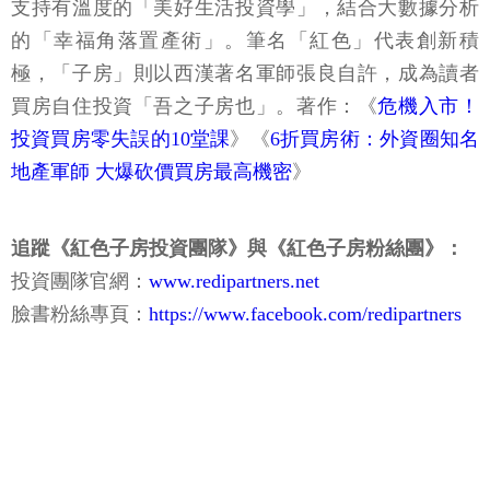
支持有溫度的「美好生活投資學」，結合大數據分析
的「幸福角落置產術」。筆名「紅色」代表創新積
極，「子房」則以西漢著名軍師張良自許，成為讀者
買房自住投資「吾之子房也」。著作：《
危機入市！
投資買房零失誤的10堂課
》《
6折買房術：外資圈知名
地產軍師 大爆砍價買房最高機密
》
追蹤《紅色子房投資團隊》與《紅色子房粉絲團》：
投資團隊官網：
www.redipartners.net
臉書粉絲專頁：
https://www.facebook.com/redipartners