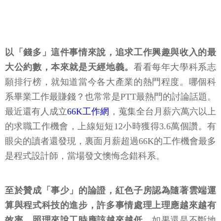
以「錢多」這件事情來說，追求工作興趣與收入的最
大公約數，本來就是天經地義。
看看每年大學科系志
願排行榜，就知道當今各大產業的熱門程度。哪個科
系畢業工作最賺錢？也常常是PTT最熱門的討論話題。
最近還有人成立
66K工作網
，蒐集全台月薪六萬六以上
的求職工作機會，上線短短12小時獲得3.6萬個讚。有
眼尖的讀者還發現，裏面月薪超過66K的工作機會最多
是程式設計師，當場發文懊悔念錯科系。
至於贊成「事少」的論證，紅色子房認為隨著雲端運
算與程式科技的進步，許多事情處理上理應越來越有
效率，照理來說工時應該越來越低。
如果還是不斷地