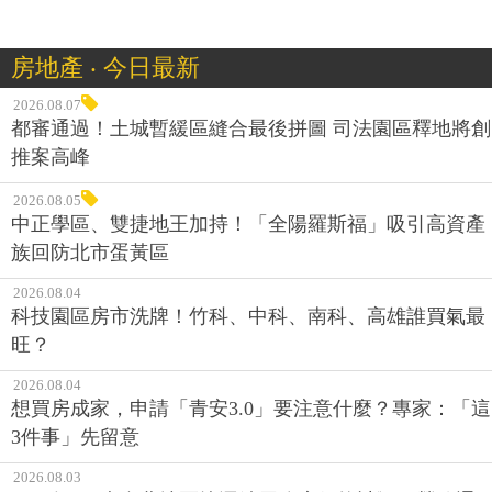
房地產 ‧ 今日最新
2026.08.07
都審通過！土城暫緩區縫合最後拼圖 司法園區釋地將創
推案高峰
2026.08.05
中正學區、雙捷地王加持！「全陽羅斯福」吸引高資產
族回防北市蛋黃區
2026.08.04
科技園區房市洗牌！竹科、中科、南科、高雄誰買氣最
旺？
2026.08.04
想買房成家，申請「青安3.0」要注意什麼？專家：「這
3件事」先留意
2026.08.03