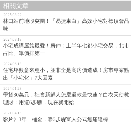
相關文章
2025.08.22
林口站前地段突圍！「易捷聿白」高效小宅對標頂奢品
味
2024.08.19
小宅成購屋族最愛！房仲：上半年七都小宅交易，北市
占比、單價排第一
2024.06.13
住宅坪數愈來愈小，並非全是高房價造成！房市專家點
出「小宅化」7大因素
2024.01.23
學貸30萬元，社會新鮮人怎麼還款最快速？白衣天使教
理財：用這6步驟，現在就開始
2021.04.15
影片》3年一桶金，靠3步驟富人公式無痛達標