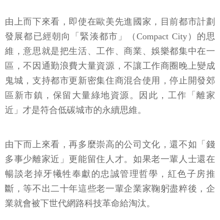
由上而下來看，即使在歐美先進國家，目前都市計劃
發展都已經朝向「緊湊都市」（Compact City）的思
維，意思就是把生活、工作、商業、娛樂都集中在一
區，不因通勤浪費大量資源，不讓工作商圈晚上變成
鬼城，支持都市更新密集住商混合使用，停止開發郊
區新市鎮，保留大量綠地資源。因此，工作「離家
近」才是符合低碳城市的永續思維。
由下而上來看，再多麼崇高的公司文化，還不如「錢
多事少離家近」更能留住人才。如果老一輩人士還在
暢談老掉牙犧牲奉獻的忠誠管理哲學，紅色子房推
斷，等不出二十年這些老一輩企業家鞠躬盡粹後，企
業就會被下世代網路科技革命給淘汰。