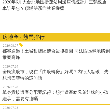
2026年6月大台北地區捷運站周邊房價統計》三鶯線通
車誰受惠？頂埔雙漲靠就業撐盤
房地產 ‧ 熱門排行
2026.08.07
都審通過！土城暫緩區縫合最後拼圖 司法園區釋地將創
推案高峰
2026.07.29
全民瘋股市，現在「由股轉房」好嗎？內行人點破：先
想想巴菲特的這句話
2026.07.28
單身貴族遺產分配要記得：想把遺產給兄弟姐妹的小孩
繼承，需要有遺囑
2026.07.22