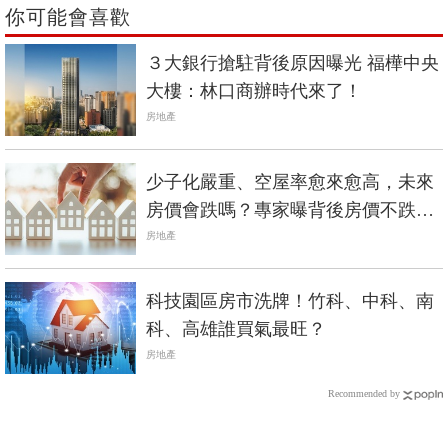
你可能會喜歡
３大銀行搶駐背後原因曝光 福樺中央
大樓：林口商辦時代來了！
房地產
少子化嚴重、空屋率愈來愈高，未來
房價會跌嗎？專家曝背後房價不跌的
殘酷真相
房地產
科技園區房市洗牌！竹科、中科、南
科、高雄誰買氣最旺？
房地產
Recommended by