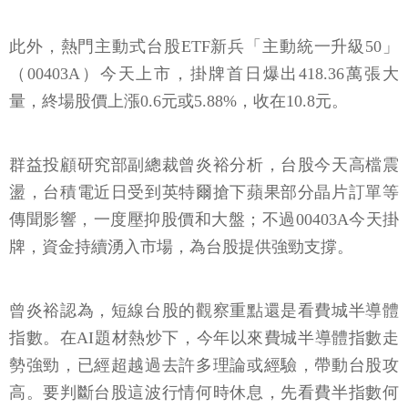
此外，熱門主動式台股ETF新兵「主動統一升級50」
（00403A）今天上市，掛牌首日爆出418.36萬張大
量，終場股價上漲0.6元或5.88%，收在10.8元。
群益投顧研究部副總裁曾炎裕分析，台股今天高檔震
盪，台積電近日受到英特爾搶下蘋果部分晶片訂單等
傳聞影響，一度壓抑股價和大盤；不過00403A今天掛
牌，資金持續湧入市場，為台股提供強勁支撐。
曾炎裕認為，短線台股的觀察重點還是看費城半導體
指數。在AI題材熱炒下，今年以來費城半導體指數走
勢強勁，已經超越過去許多理論或經驗，帶動台股攻
高。要判斷台股這波行情何時休息，先看費半指數何