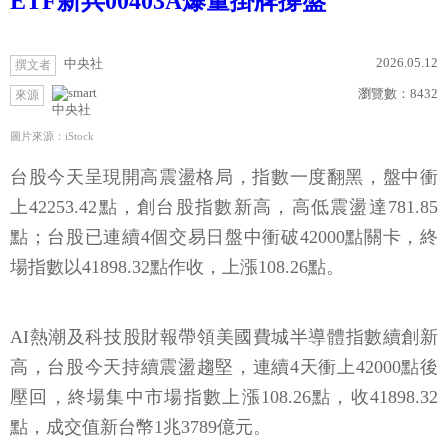
ETF新兵00403A爆量掛牌撐盤
2026.05.12
中央社
撰文者
瀏覽數：
8432
來源
中央社
圖片來源：iStock
台股今天呈現開高震盪格局，指數一度翻黑，盤中衝
上42253.42點，創台股指數新高，高低震盪達781.85
點；台股已連續4個交易日盤中衝破42000點關卡，終
場指數以41898.32點作收，上漲108.26點。
AI熱潮及科技股財報帶領美國費城半導體指數續創新
高，台股今天持續震盪趨堅，連續4天衝上42000點後
壓回，終場集中市場指數上漲108.26點，收41898.32
點，成交值新台幣1兆3789億元。