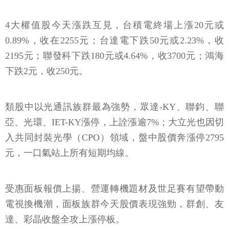
4大權值股今天漲跌互見，台積電終場上漲20元或
0.89%，收在2255元；台達電下跌50元或2.23%，收
2195元；聯發科下跌180元或4.64%，收3700元；鴻海
下跌2元，收250元。
類股中以光通訊族群最為強勢，眾達-KY、聯鈞、聯
亞、光環、IET-KY漲停，上詮漲逾7%；大立光也因切
入共同封裝光學（CPO）領域，盤中股價奔漲停2795
元，一口氣站上所有短期均線。
受惠面板報價上揚、營運轉機題材及世足賽有望帶動
電視換機潮，面板族群今天股價表現強勁，群創、友
達、彩晶收盤全攻上漲停板。