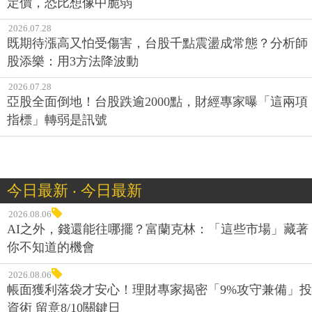
定價，恐比想像中脆弱
2026.07.28
既期待漲高又怕受傷害，台股千點震盪成常態？分析師
股添樂：用3方法降波動
2026.07.28
亞股全面倒地！台股跌逾2000點，財經專家曝「這兩項
指標」轉弱是訊號
今日最新 ‧ 今日最新
2026.08.06
AI之外，錢還能往哪擺？富蘭克林：「這些市場」藏著
你不知道的機會
2026.08.06
帳面獲利落袋才安心！理財專家揭密「9%攻守兼備」投
資術 留意8/10關鍵日