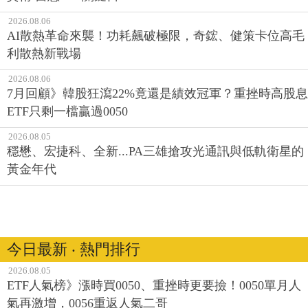
2026.08.06
AI散熱革命來襲！功耗飆破極限，奇鋐、健策卡位高毛
利散熱新戰場
2026.08.06
7月回顧》韓股狂瀉22%竟還是績效冠軍？重挫時高股息
ETF只剩一檔贏過0050
2026.08.05
穩懋、宏捷科、全新...PA三雄搶攻光通訊與低軌衛星的
黃金年代
今日最新 ‧ 熱門排行
2026.08.05
ETF人氣榜》漲時買0050、重挫時更要撿！0050單月人
氣再激增，0056重返人氣二哥