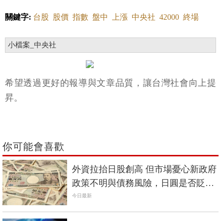
關鍵字:
台股
股價
指數
盤中
上漲
中央社
42000
終場
小檔案_中央社
希望透過更好的報導與文章品質，讓台灣社會向上提
昇。
你可能會喜歡
外資拉抬日股創高 但市場憂心新政府
政策不明與債務風險，日圓是否貶值
再掀疑慮
今日最新