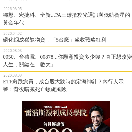
2026.08.05
穩懋、宏捷科、全新...PA三雄搶攻光通訊與低軌衛星的
黃金年代
2026.04.02
磷化銦成稀缺物資，「5台廠」坐收戰略紅利
2026.08.03
0050、台積電、00878...你願意投資多少錢？真正想改變
人生，關鍵在「數大」
2026.08.03
ETF愈跌愈買，成台股大跌時的定海神針？內行人示
警：背後暗藏死亡螺旋風險