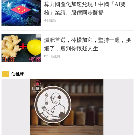
算力國產化加速兌現！中國「AI雙
雄」業績、股價同步翻揚
今日最新
PR
減肥首選，檸檬加它，堅持一週，腰
細了，瘦到你懷疑人生
PR・新素簡
仙桃牌
PR