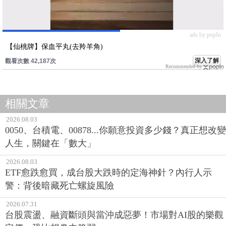
ads by popIn
【仙桃牌】保血平丸(去羚羊角)
深入了解
觀看次數 42,187次
Recommended by
相關文章
2026.08.03
0050、台積電、00878...你願意投資多少錢？真正想改變
人生，關鍵在「數大」
2026.08.03
ETF愈跌愈買，成台股大跌時的定海神針？內行人示
警：背後暗藏死亡螺旋風險
2026.07.31
台股震盪、融資斷頭與當沖成惡夢！市場對AI股的樂觀