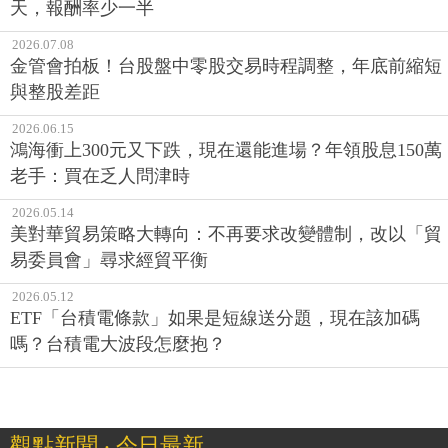
天，報酬率少一半
2026.07.08
金管會拍板！台股盤中零股交易時程調整，年底前縮短
與整股差距
2026.06.15
鴻海衝上300元又下跌，現在還能進場？年領股息150萬
老手：買在乏人問津時
2026.05.14
美對華貿易策略大轉向：不再要求改變體制，改以「貿
易委員會」尋求經貿平衡
2026.05.12
ETF「台積電條款」如果是短線送分題，現在該加碼
嗎？台積電大波段怎麼抱？
觀點新聞 ‧ 今日最新