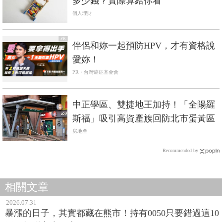
多少錢？實際算給你看
個人理財
PR
伴侶和妳一起預防HPV，才有資格說
愛妳！
PR・台灣癌症基金會
中正學區、雙捷地王加持！「全陽羅
斯福」吸引高資產族回防北市蛋黃區
房地產
Recommended by
相關文章
2026.07.31
暴漲的日子，其實都藏在熊市！持有0050只要錯過這10