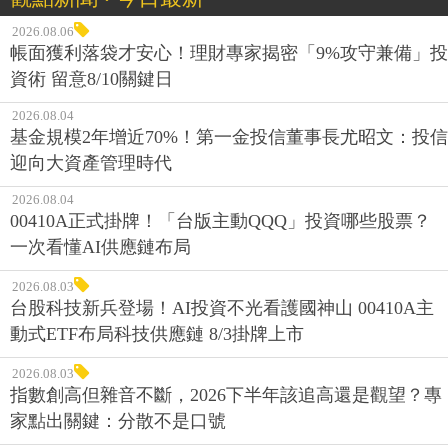
2026.08.06
帳面獲利落袋才安心！理財專家揭密「9%攻守兼備」投
資術 留意8/10關鍵日
2026.08.04
基金規模2年增近70%！第一金投信董事長尤昭文：投信
迎向大資產管理時代
2026.08.04
00410A正式掛牌！「台版主動QQQ」投資哪些股票？
一次看懂AI供應鏈布局
2026.08.03
台股科技新兵登場！AI投資不光看護國神山 00410A主
動式ETF布局科技供應鏈 8/3掛牌上市
2026.08.03
指數創高但雜音不斷，2026下半年該追高還是觀望？專
家點出關鍵：分散不是口號