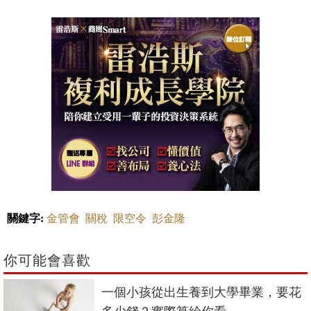
關鍵字:
金管會
關稅
限空令
彭金隆
你可能會喜歡
一個小孩從出生養到大學畢業，要花