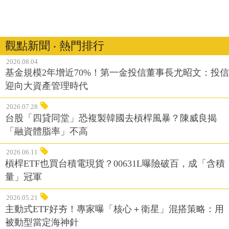
觀點新聞 ‧ 熱門排行
2026.08.04
基金規模2年增近70%！第一金投信董事長尤昭文：投信
迎向大資產管理時代
2026.07.28
台股「四貸同堂」恐複製韓國去槓桿風暴？陳威良揭
「融資體脂率」不高
2026.06.11
槓桿ETF也買台積電現貨？00631L曝險破百，成「含積
量」冠軍
2026.05.21
主動式ETF好夯！專家曝「核心＋衛星」混搭策略：用
被動型當定海神針