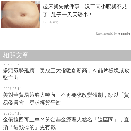
PR
起床就先做件事，沒三天小腹就不見
了! 肚子一天天變小！
PR・新素簡
Recommended by
相關文章
2026.05.28
多頭氣勢延續！美股三大指數創新高，AI晶片板塊成攻
堅主力
2026.05.14
美對華貿易策略大轉向：不再要求改變體制，改以「貿
易委員會」尋求經貿平衡
2026.04.10
金價拉回可上車？黃金基金經理人點名「這區間」，直
指「這類標的」更有戲