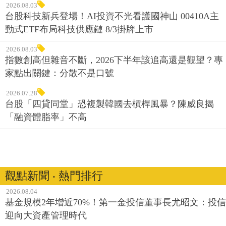
2026.08.03
台股科技新兵登場！AI投資不光看護國神山 00410A主
動式ETF布局科技供應鏈 8/3掛牌上市
2026.08.03
指數創高但雜音不斷，2026下半年該追高還是觀望？專
家點出關鍵：分散不是口號
2026.07.28
台股「四貸同堂」恐複製韓國去槓桿風暴？陳威良揭
「融資體脂率」不高
觀點新聞 ‧ 熱門排行
2026.08.04
基金規模2年增近70%！第一金投信董事長尤昭文：投信
迎向大資產管理時代