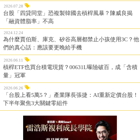
2026.07.28
台股「四貸同堂」恐複製韓國去槓桿風暴？陳威良揭
「融資體脂率」不高
2024.12.24
為什麼賈伯斯、庫克、矽谷高層都禁止小孩使用3C？他
們的真心話：應該要更晚給手機
2026.06.11
槓桿ETF也買台積電現貨？00631L曝險破百，成「含積
量」冠軍
2026.06.26
「台股上看5萬5？」產業隊長張捷：AI重新定價台股！
下半年聚焦3大關鍵零組件