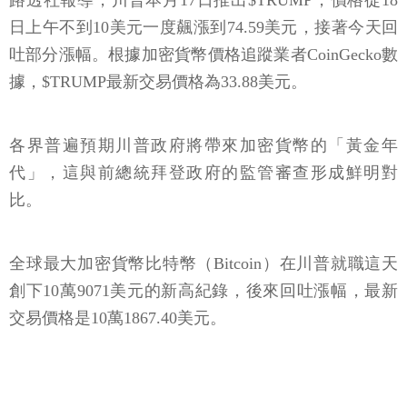
路透社報導，川普本月17日推出$TRUMP，價格從18
日上午不到10美元一度飆漲到74.59美元，接著今天回
吐部分漲幅。根據加密貨幣價格追蹤業者CoinGecko數
據，$TRUMP最新交易價格為33.88美元。
各界普遍預期川普政府將帶來加密貨幣的「黃金年
代」，這與前總統拜登政府的監管審查形成鮮明對
比。
全球最大加密貨幣比特幣（Bitcoin）在川普就職這天
創下10萬9071美元的新高紀錄，後來回吐漲幅，最新
交易價格是10萬1867.40美元。