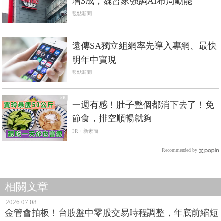
增3成，魏哲家強調AI布局動能
觀點新聞
遠傳SA獨立組網率先導入專網、最快
明年中實現
觀點新聞
PR
一週有感！肚子整個都消下去了！免
節食，排空順暢就夠
PR・新素簡
Recommended by
相關文章
2026.07.08
金管會拍板！台股盤中零股交易時程調整，年底前縮短