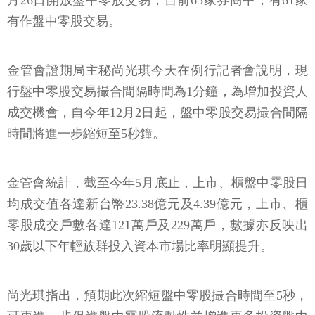
月26日開放盤中零股交易，目前65家券商中，有61家
有作盤中零股交易。
金管會證期局主秘尚光琪今天在例行記者會說明，現
行盤中零股交易撮合間隔時間為1分鐘，為增加投資人
成交機會，自今年12月2日起，盤中零股交易撮合間隔
時間將進一步縮短至5秒鐘。
金管會統計，截至今年5月底止，上市、櫃盤中零股日
均成交值各達新台幣23.38億元及4.39億元，上市、櫃
零股成交戶數各達121萬戶及229萬戶，數據亦反映出
30歲以下年輕族群投入資本市場比率明顯提升。
尚光琪指出，預期此次縮短盤中零股撮合時間至5秒，