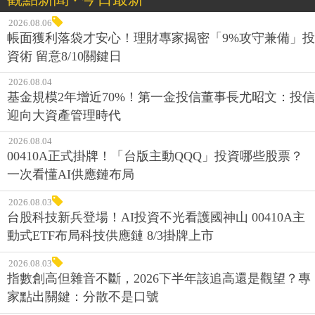
2026.08.06
帳面獲利落袋才安心！理財專家揭密「9%攻守兼備」投
資術 留意8/10關鍵日
2026.08.04
基金規模2年增近70%！第一金投信董事長尤昭文：投信
迎向大資產管理時代
2026.08.04
00410A正式掛牌！「台版主動QQQ」投資哪些股票？
一次看懂AI供應鏈布局
2026.08.03
台股科技新兵登場！AI投資不光看護國神山 00410A主
動式ETF布局科技供應鏈 8/3掛牌上市
2026.08.03
指數創高但雜音不斷，2026下半年該追高還是觀望？專
家點出關鍵：分散不是口號