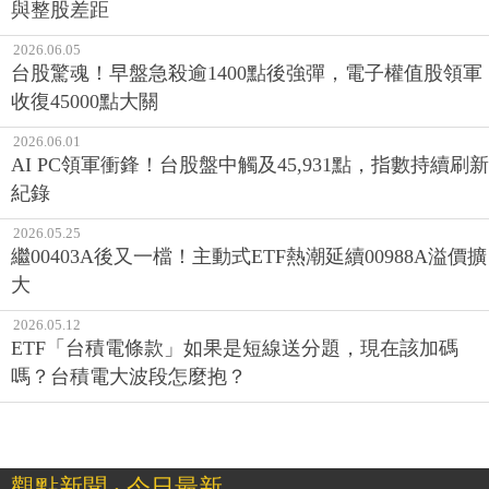
與整股差距
2026.06.05
台股驚魂！早盤急殺逾1400點後強彈，電子權值股領軍
收復45000點大關
2026.06.01
AI PC領軍衝鋒！台股盤中觸及45,931點，指數持續刷新
紀錄
2026.05.25
繼00403A後又一檔！主動式ETF熱潮延續00988A溢價擴
大
2026.05.12
ETF「台積電條款」如果是短線送分題，現在該加碼
嗎？台積電大波段怎麼抱？
觀點新聞 ‧ 今日最新