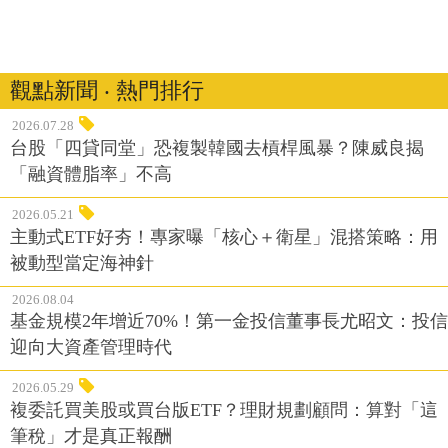
觀點新聞 ‧ 熱門排行
2026.07.28
台股「四貸同堂」恐複製韓國去槓桿風暴？陳威良揭
「融資體脂率」不高
2026.05.21
主動式ETF好夯！專家曝「核心＋衛星」混搭策略：用
被動型當定海神針
2026.08.04
基金規模2年增近70%！第一金投信董事長尤昭文：投信
迎向大資產管理時代
2026.05.29
複委託買美股或買台版ETF？理財規劃顧問：算對「這
筆稅」才是真正報酬