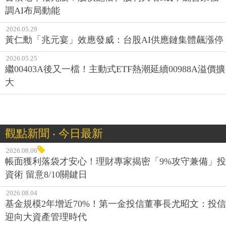
調AI布局動能
2026.05.29
黃仁勳「兆元宴」效應發威：台股AI供應鏈集體飆漲停
2026.05.25
繼00403A後又一檔！主動式ETF熱潮延續00988A溢價擴
大
觀點新聞 ‧ 今日最新
2026.08.06
帳面獲利落袋才安心！理財專家揭密「9%攻守兼備」投
資術 留意8/10關鍵日
2026.08.04
基金規模2年增近70%！第一金投信董事長尤昭文：投信
迎向大資產管理時代