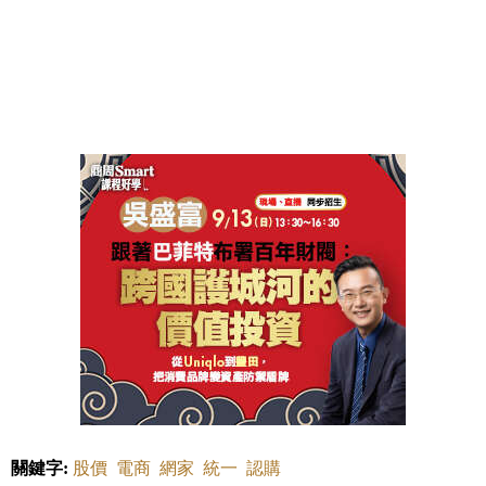
關鍵字:
股價
電商
網家
統一
認購