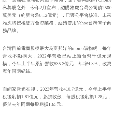
統一集團在電商布局動作頻頻，除了參與認購PChome
私募股之外，今年2月宣布，認購雅虎台灣公司債2500
萬美元（約新台幣8.12億元），已獲公平會核准。未來
雅虎將授權雙方合資業務，延續使用Yahoo台灣電子商
務品牌。
台灣目前電商規模最大為富邦媒的momo購物網，每年
營收不斷擴大，2022年營收已站上新台幣千億元規
模，今年上半年累計營收535.3億元，年增4.3%，改寫
歷年同期紀錄。
而網家緊追在後，2023年營收410.7億元，今年上半年
稅後虧損1.81億元，虧損收斂，每股稅後虧損1.28元，
優於去年同期每股虧損1.65元。