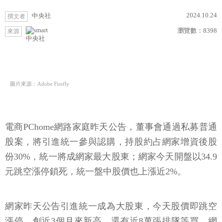
2024.10.24
中央社
撰文者
瀏覽數：
8398
來源
中央社
圖片來源：Adobe Firefly
電商PChome網路家庭昨天公告，董事會通過私募普通
股案，將引進統一參與認購，持股約占網家增資後股
份30%，統一將成網家最大股東；網家今天開盤以34.9
元跳空漲停鎖死，統一盤中股價也上漲近2%。
網家昨天公告引進統一成為大股東，今天股價即跳空
漲停，創近3個月來新高，還有近8萬張排隊等買。網