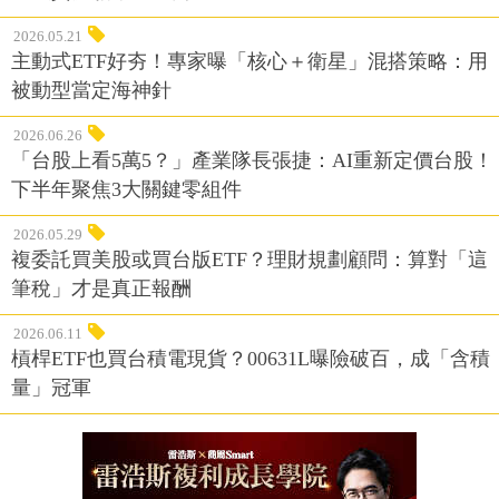
2026.05.21
主動式ETF好夯！專家曝「核心＋衛星」混搭策略：用
被動型當定海神針
2026.06.26
「台股上看5萬5？」產業隊長張捷：AI重新定價台股！
下半年聚焦3大關鍵零組件
2026.05.29
複委託買美股或買台版ETF？理財規劃顧問：算對「這
筆稅」才是真正報酬
2026.06.11
槓桿ETF也買台積電現貨？00631L曝險破百，成「含積
量」冠軍