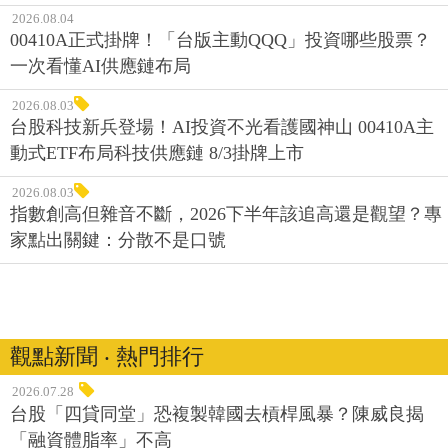
2026.08.04
00410A正式掛牌！「台版主動QQQ」投資哪些股票？
一次看懂AI供應鏈布局
2026.08.03
台股科技新兵登場！AI投資不光看護國神山 00410A主
動式ETF布局科技供應鏈 8/3掛牌上市
2026.08.03
指數創高但雜音不斷，2026下半年該追高還是觀望？專
家點出關鍵：分散不是口號
觀點新聞 ‧ 熱門排行
2026.07.28
台股「四貸同堂」恐複製韓國去槓桿風暴？陳威良揭
「融資體脂率」不高