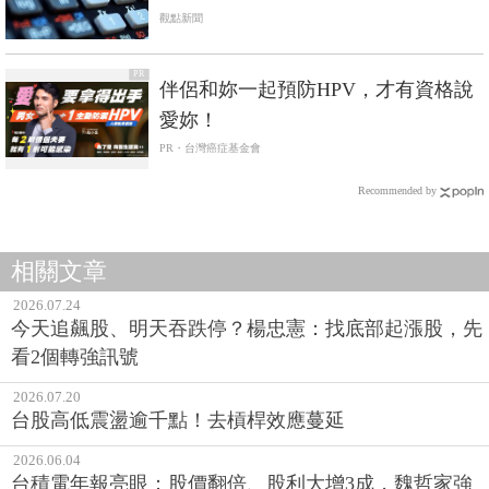
觀點新聞
PR
伴侶和妳一起預防HPV，才有資格說
愛妳！
PR・台灣癌症基金會
Recommended by
相關文章
2026.07.24
今天追飆股、明天吞跌停？楊忠憲：找底部起漲股，先
看2個轉強訊號
2026.07.20
台股高低震盪逾千點！去槓桿效應蔓延
2026.06.04
台積電年報亮眼：股價翻倍、股利大增3成，魏哲家強