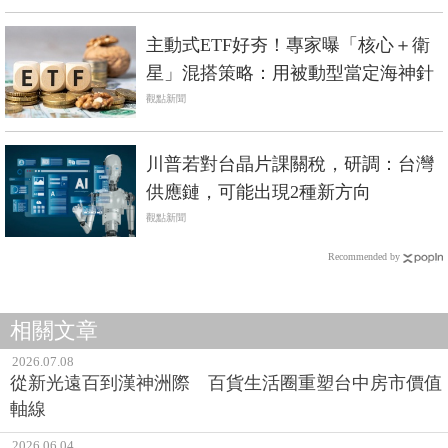
主動式ETF好夯！專家曝「核心＋衛
星」混搭策略：用被動型當定海神針
觀點新聞
川普若對台晶片課關稅，研調：台灣
供應鏈，可能出現2種新方向
觀點新聞
Recommended by
相關文章
2026.07.08
從新光遠百到漢神洲際 百貨生活圈重塑台中房市價值
軸線
2026.06.04