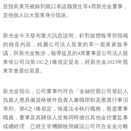
並指吳東亮被錄到親口承認魏寶生等4席新光金董事，
是他個人以大股東身分指派。
新光金今天發布重大訊息說明，針對媒體報導所指稱
的錄音內容，純屬公司法人股東的單一股東家族爭
議，與新光金無涉，報導提及的4席董事是公司法人股
東依公司法第192之1條規定提名，經新光金2023年股
東常會選任當選。
新光金指出，公司董事均符合「金融控股公司發起人
負責人應具備資格條件負責人兼職限制及應遵行事項
準則」第4之1條規定，恪遵法令執行職務，善盡董事
職責，董事及其關係人並無同時擔任其他金控董監事
或總經理，已經主管機關檢視確認公司符合金金分離