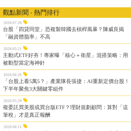
觀點新聞 ‧ 熱門排行
2026.07.28
台股「四貸同堂」恐複製韓國去槓桿風暴？陳威良揭
「融資體脂率」不高
2026.05.21
主動式ETF好夯！專家曝「核心＋衛星」混搭策略：用
被動型當定海神針
2026.06.26
「台股上看5萬5？」產業隊長張捷：AI重新定價台股！
下半年聚焦3大關鍵零組件
2026.05.29
複委託買美股或買台版ETF？理財規劃顧問：算對「這
筆稅」才是真正報酬
2026.06.11