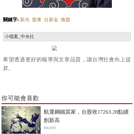
關鍵字:
新光
股東
台新金
換股
小檔案_中央社
希望透過更好的報導與文章品質，讓台灣社會向上提
昇。
你可能會喜歡
航運鋼鐵當家，台股收17263.28點續
創新高
觀點新聞