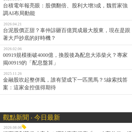
台積電年報亮眼：股價翻倍、股利大增3成，魏哲家強
調AI布局動能
2026.04.21
台泥股價正甜？辜仲諒砸百億買成最大股東，現在是跟
著大戶抄底的好時機？
2026.02.06
00919規模衝破4000億，換股後為配息大添柴火？專家
揭00919的「配息盤算」
2025.11.26
金融股吹起整併風，誰有望成下一匹黑馬？5線索找答
案：這家金控值得期待
觀點新聞 ‧ 今日最新
2026.08.06