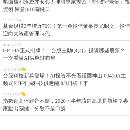
帳面獲利落袋才安心！理財專家揭密「9%攻守兼備」投
資術 留意8/10關鍵日
2026.08.04
基金規模2年增近70%！第一金投信董事長尤昭文：投信
迎向大資產管理時代
2026.08.04
00410A正式掛牌！「台版主動QQQ」投資哪些股票？
一次看懂AI供應鏈布局
2026.08.03
台股科技新兵登場！AI投資不光看護國神山 00410A主
動式ETF布局科技供應鏈 8/3掛牌上市
2026.08.03
指數創高但雜音不斷，2026下半年該追高還是觀望？專
家點出關鍵：分散不是口號