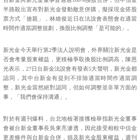
台新金與新光金董事會通過100%換股合併，但中信金
半路殺出宣布對新光金發動敵意併購，擬採現金搭股
票方式「搶親」，林維俊近日在法說會表態會在適當
時間作適當調整規劃，換股比例調整「是可能的」。
新光金今天舉行第2季法人說明會，外界關注新光金是
否會考量股東權益，更積極爭取換股比例調高，陳恩
光表示，27日台新金法說會有發表5大聲明，新光金都
認同，其中台新金有提到不排除適當時間作適當調
整，新光金當然絕對認同，但如何調整並非單方面的
事，「我們會保持溝通」。
對於有週刊爆料，台北地檢署接獲檢舉指新光金董事
會被台新金董事長吳東亮滲透，因此接受相較中信金
更差條件與台新金合併，損及新光金股東權益，週刊