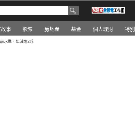
富故事
股票
房地產
基金
個人理財
特別
前水準，年減逾2成