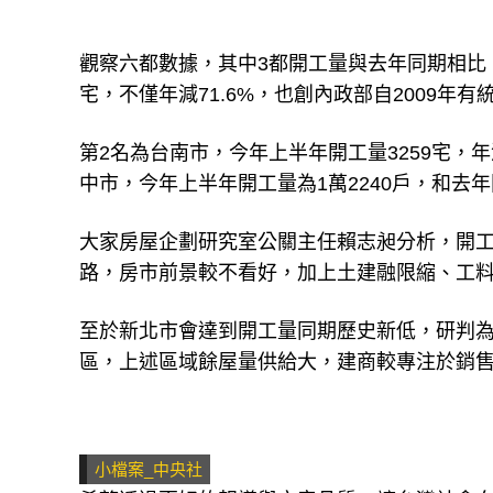
觀察六都數據，其中3都開工量與去年同期相比
宅，不僅年減71.6%，也創內政部自2009年
第2名為台南市，今年上半年開工量3259宅，
中市，今年上半年開工量為1萬2240戶，和去年
大家房屋企劃研究室公關主任賴志昶分析，開工
路，房市前景較不看好，加上土建融限縮、工
至於新北市會達到開工量同期歷史新低，研判
區，上述區域餘屋量供給大，建商較專注於銷
小檔案_中央社