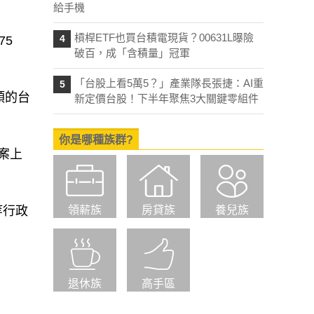
給手機
槓桿ETF也買台積電現貨？00631L曝險
4
75
破百，成「含積量」冠軍
「台股上看5萬5？」產業隊長張捷：AI重
5
頭的台
新定價台股！下半年聚焦3大關鍵零組件
你是哪種族群?
案上
等行政
領薪族
房貸族
養兒族
退休族
高手區