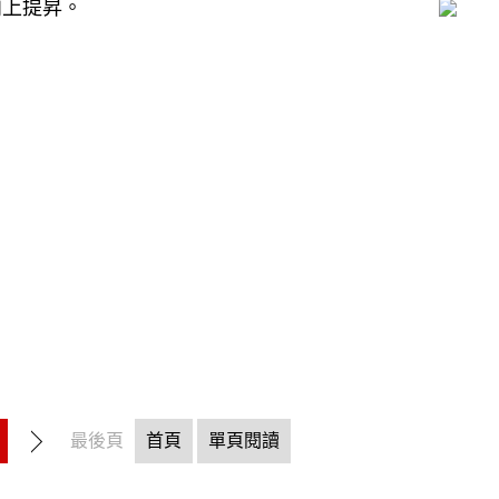
向上提昇。
最後頁
首頁
單頁閱讀