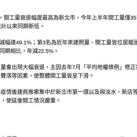
，開工量衰退幅度最高為新北市，今年上半年開工量僅35
有統計以來同期新低。
年減幅達49.1%；第3名為近年來建照量、開工量皆位居龍
同期相比，年減22.5%。
量會出現大幅衰退，主因去年7月「平均地權條例」修正
料雙漲等因素，使整體開工量皆呈下滑。
為疫情後建商推案集中於新北市第一環以及與淡水、新店
售，使延後開工情況嚴重。