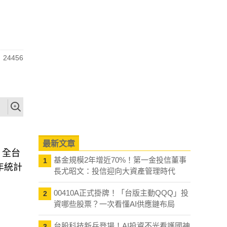
24456
最新文章
，全台
基金規模2年增近70%！第一金投信董事
1
年統計
長尤昭文：投信迎向大資產管理時代
00410A正式掛牌！「台版主動QQQ」投
2
資哪些股票？一次看懂AI供應鏈布局
台股科技新兵登場！AI投資不光看護國神
3