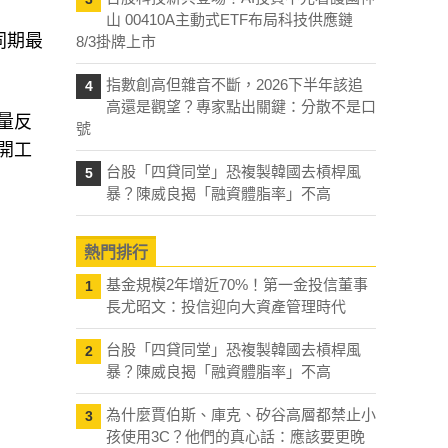
山 00410A主動式ETF布局科技供應鏈
同期最
8/3掛牌上市
指數創高但雜音不斷，2026下半年該追
4
高還是觀望？專家點出關鍵：分散不是口
量反
號
開工
台股「四貸同堂」恐複製韓國去槓桿風
5
暴？陳威良揭「融資體脂率」不高
熱門排行
基金規模2年增近70%！第一金投信董事
1
長尤昭文：投信迎向大資產管理時代
台股「四貸同堂」恐複製韓國去槓桿風
2
暴？陳威良揭「融資體脂率」不高
為什麼賈伯斯、庫克、矽谷高層都禁止小
3
孩使用3C？他們的真心話：應該要更晚