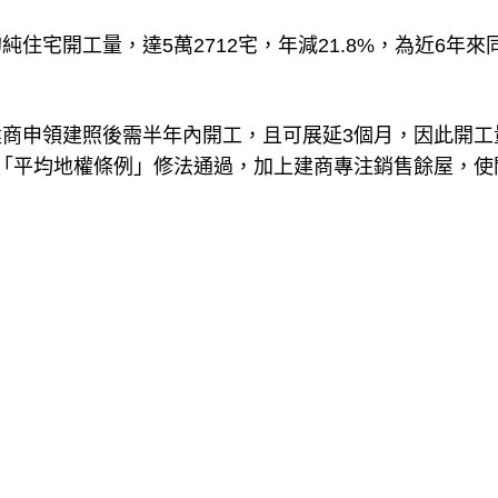
住宅開工量，達5萬2712宅，年減21.8%，為近6年來
商申領建照後需半年內開工，且可展延3個月，因此開工
「平均地權條例」修法通過，加上建商專注銷售餘屋，使