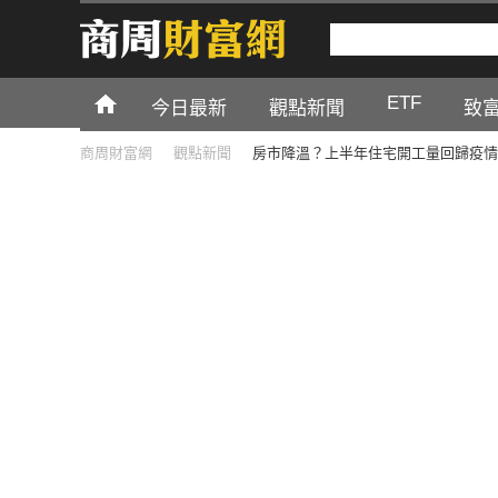
ETF
今日最新
觀點新聞
致
商周財富網
觀點新聞
房市降溫？上半年住宅開工量回歸疫情