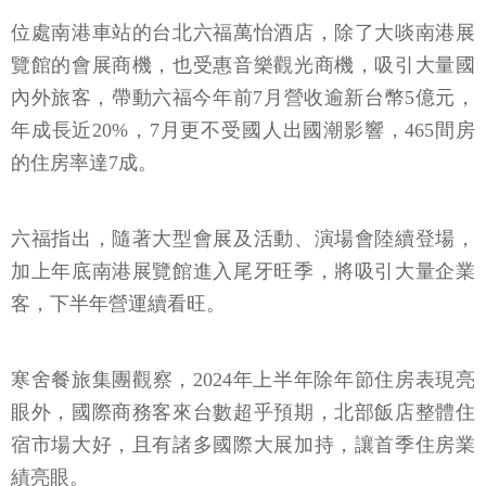
位處南港車站的台北六福萬怡酒店，除了大啖南港展
覽館的會展商機，也受惠音樂觀光商機，吸引大量國
內外旅客，帶動六福今年前7月營收逾新台幣5億元，
年成長近20%，7月更不受國人出國潮影響，465間房
的住房率達7成。
六福指出，隨著大型會展及活動、演場會陸續登場，
加上年底南港展覽館進入尾牙旺季，將吸引大量企業
客，下半年營運續看旺。
寒舍餐旅集團觀察，2024年上半年除年節住房表現亮
眼外，國際商務客來台數超乎預期，北部飯店整體住
宿市場大好，且有諸多國際大展加持，讓首季住房業
績亮眼。