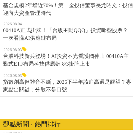
基金規模2年增近70%！第一金投信董事長尤昭文：投信
迎向大資產管理時代
2026.08.04
00410A正式掛牌！「台版主動QQQ」投資哪些股票？
一次看懂AI供應鏈布局
2026.08.03
台股科技新兵登場！AI投資不光看護國神山 00410A主
動式ETF布局科技供應鏈 8/3掛牌上市
2026.08.03
指數創高但雜音不斷，2026下半年該追高還是觀望？專
家點出關鍵：分散不是口號
觀點新聞 ‧ 熱門排行