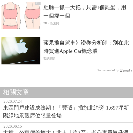
PR
肚腩一抓一大把，只需1個雞蛋，用
一個瘦一個
PR・新素簡
蘋果推自駕車》證券分析師：別在此
時買進Apple Car概念股
觀點新聞
Recommended by
相關文章
2026.07.24
東區門戶建設成熟期！「豐琙」插旗北流旁 1,697坪新
陽綠地景觀席位限量登場
2026.06.15
大樓、公寓價差擴大！北市「這3區」老公寓買氣升溫