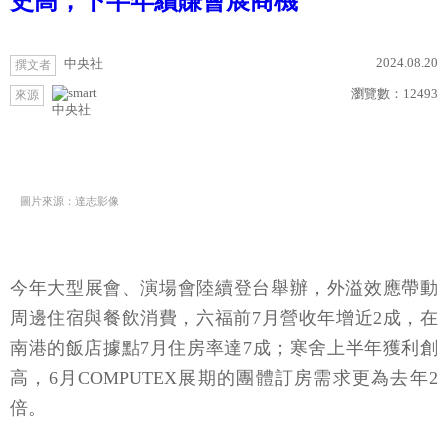
史高，下半年續賺會展商機
2024.08.20
中央社
撰文者
瀏覽數：
12493
來源
中央社
圖片來源：達志影像
今年大型展會、演場會陸續登台舉辦，外溢效應帶動
周邊住宿與餐飲消費，六福前7月營收年增近2成，在
南港的飯店據點7月住房率達7成；寒舍上半年獲利創
高，6月COMPUTEX展期的團體訂房需求更為去年2
倍。