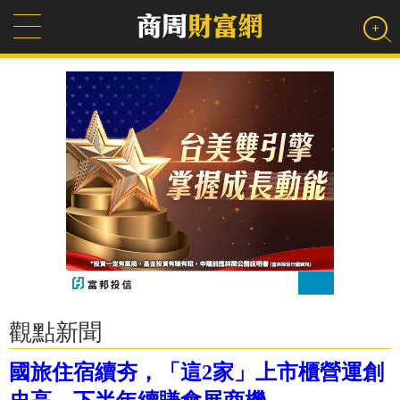
觀點新聞
國旅住宿續夯，「這2家」上市櫃營運創