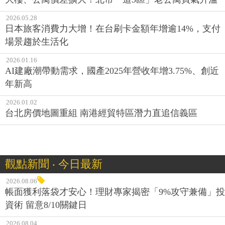
2026.05.28
日本旅客消費力大增！在台刷卡金額年增逾14%，支付
場景趨於生活化
2026.01.16
AI建廠潮帶動需求，國產2025年營收年增3.75%、創近
年新高
2026.01.02
台北房價地圖重組 南港經貿特區潛力直追信義區
觀點新聞 ‧ 今日最新
2026.08.06
帳面獲利落袋才安心！理財專家揭密「9%攻守兼備」投
資術 留意8/10關鍵日
2026.08.04