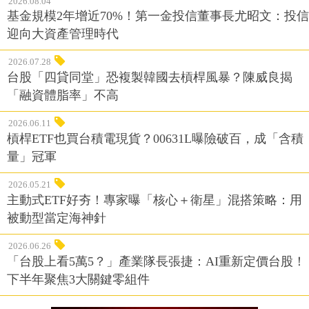
2026.08.04
基金規模2年增近70%！第一金投信董事長尤昭文：投信
迎向大資產管理時代
2026.07.28
台股「四貸同堂」恐複製韓國去槓桿風暴？陳威良揭
「融資體脂率」不高
2026.06.11
槓桿ETF也買台積電現貨？00631L曝險破百，成「含積
量」冠軍
2026.05.21
主動式ETF好夯！專家曝「核心＋衛星」混搭策略：用
被動型當定海神針
2026.06.26
「台股上看5萬5？」產業隊長張捷：AI重新定價台股！
下半年聚焦3大關鍵零組件