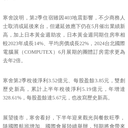
寒舍說明，第2季住宿雖因403地震影響，不少商務人
士取消或延後來台，但遞延效應下仍在5月催出業績新
高，加上日本黃金週助攻，日本黃金週同期住房率相
較2023年成長14%、平均房價成長22%，2024台北國際
電腦展（COMPUTEX）6月展期的團體訂房需求更為
去年2倍。
寒舍第2季稅後淨利3.52億元、每股盈餘3.85元，雙創
歷史新高，累計上半年稅後淨利5.19億元，年增達
328.61%，每股盈餘達5.67元，也改寫歷史新高。
展望後市，寒舍看好，下半年迎來觀光與餐飲旺季，
隨國際航班增加、國際會展陸續舉辦，預期將會帶來