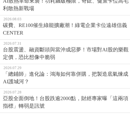
AI散熱革命來襲！功耗飆破極限，奇鋐、健策卡位高毛
利散熱新戰場
2026.08.03
碳費、RE100催生綠能擴廠潮！綠電企業卡位遠雄信義
CENTER
2026.07.31
台股震盪、融資斷頭與當沖成惡夢！市場對AI股的樂觀
定價，恐比想像中脆弱
2026.07.29
「總鋪師」進化論：鴻海如何靠併購，把製造底氣煉成
AI護城河？
2026.07.28
亞股全面倒地！台股跌逾2000點，財經專家曝「這兩項
指標」轉弱是訊號