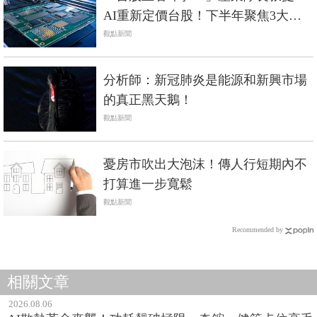
AI重新定價台股！下半年聚焦3大關
鍵零組件
觀點新聞
分析師：新冠肺炎是能源和新興市場
的真正黑天鵝！
觀點新聞
憂房市吹出大泡沫！傳人行短期內不
打算進一步寬鬆
觀點新聞
Recommended by
相關文章
2026.08.06