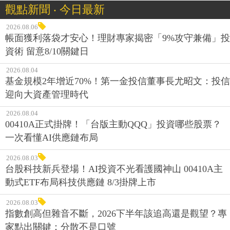
觀點新聞 ‧ 今日最新
2026.08.06
帳面獲利落袋才安心！理財專家揭密「9%攻守兼備」投
資術 留意8/10關鍵日
2026.08.04
基金規模2年增近70%！第一金投信董事長尤昭文：投信
迎向大資產管理時代
2026.08.04
00410A正式掛牌！「台版主動QQQ」投資哪些股票？
一次看懂AI供應鏈布局
2026.08.03
台股科技新兵登場！AI投資不光看護國神山 00410A主
動式ETF布局科技供應鏈 8/3掛牌上市
2026.08.03
指數創高但雜音不斷，2026下半年該追高還是觀望？專
家點出關鍵：分散不是口號