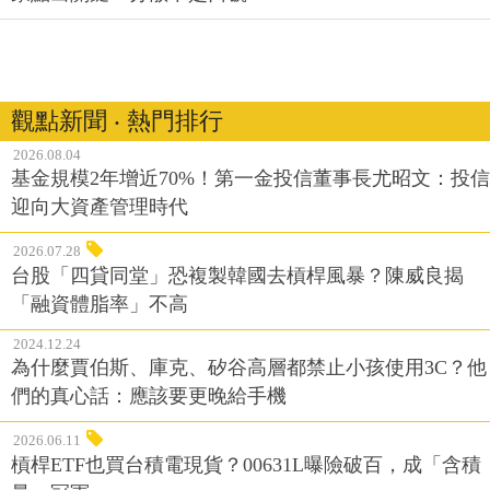
觀點新聞 ‧ 熱門排行
2026.08.04
基金規模2年增近70%！第一金投信董事長尤昭文：投信
迎向大資產管理時代
2026.07.28
台股「四貸同堂」恐複製韓國去槓桿風暴？陳威良揭
「融資體脂率」不高
2024.12.24
為什麼賈伯斯、庫克、矽谷高層都禁止小孩使用3C？他
們的真心話：應該要更晚給手機
2026.06.11
槓桿ETF也買台積電現貨？00631L曝險破百，成「含積