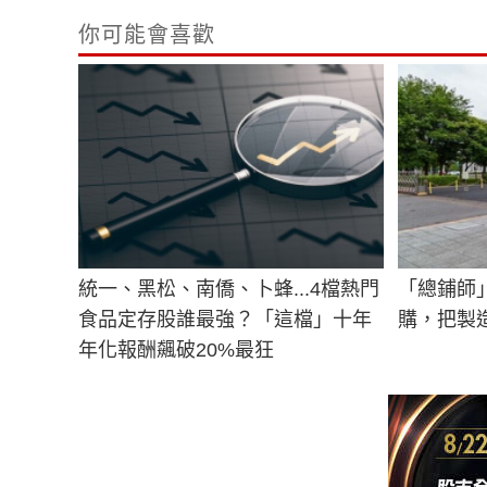
你可能會喜歡
統一、黑松、南僑、卜蜂...4檔熱門
「總鋪師
食品定存股誰最強？「這檔」十年
購，把製
年化報酬飆破20%最狂