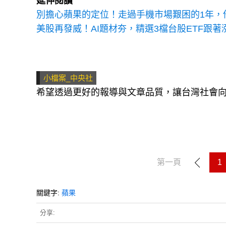
延伸閱讀
別擔心蘋果的定位！走過手機市場艱困的1年，
美股再發威！AI題材夯，精選3檔台股ETF跟著
小檔案_中央社
希望透過更好的報導與文章品質，讓台灣社會
第一頁
1
關鍵字:
蘋果
分享: