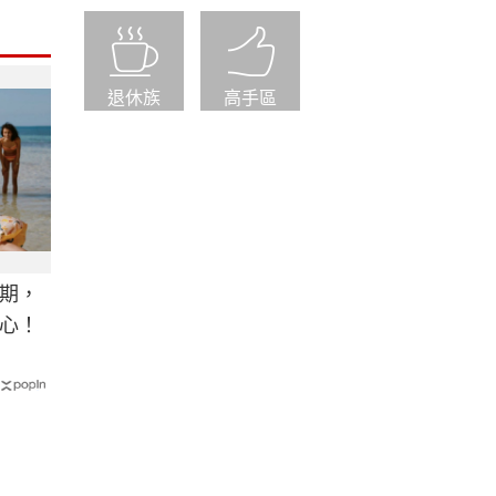
退休族
高手區
期，
心！