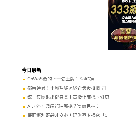
今日最新
CoWoS後的下一張王牌：SoIC擴
都審通過！土城暫緩區縫合最後拼圖 司
統一集團退出健身業！高齡化商機、健康
AI之外，錢還能往哪擺？富蘭克林：「
帳面獲利落袋才安心！理財專家揭密「9