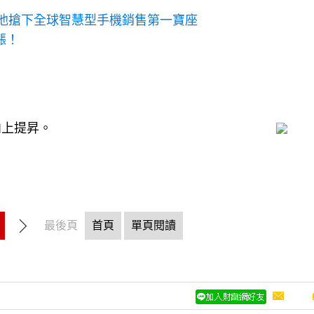
他搶下全球智慧型手機銷售第一寶座
漲！
向上提昇。
最後頁
首頁
單頁閱讀