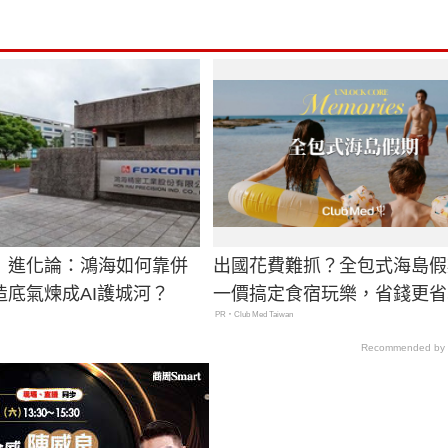
」進化論：鴻海如何靠併
出國花費難抓？全包式海島假
造底氣煉成AI護城河？
一價搞定食宿玩樂，省錢更省
PR・Club Med Taiwan
Recommended by