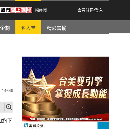
粉絲團
會員註冊
/
登入
企劃
名人堂
精彩書摘
14649
加旗下