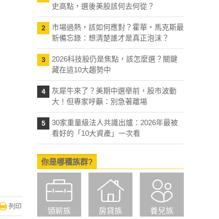
史高點，選後美股該何去何從？
市場過熱，該如何應對？霍華・馬克斯最
2
新備忘錄：想清楚誰才是真正泡沫？
2026科技股仍是焦點，該怎麼選？關鍵
3
藏在這10大趨勢中
灰犀牛來了？美期中選舉前，股市波動
4
大！但專家呼籲：別急著離場
30家重量級法人共識出爐：2026年最被
5
看好的「10大資產」一次看
你是哪種族群?
列印
領薪族
房貸族
養兒族