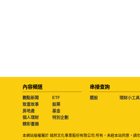
內容頻道
串接查詢
觀點新聞
ETF
選股
理財小工具
致富故事
股票
房地產
基金
個人理財
特別企劃
精彩書摘
本網站版權屬於 城邦文化事業股份有限公司 所有，未經本站同意，請