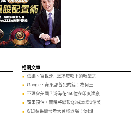
相關文章
信錦、富世達...需求疲軟下的轉型之
Google、蘋果都曾犯的錯！為何王
不理會美國？鴻海花450億在印度建廠
蘋果預估，關稅將導致Q3成本增9億美
6/10蘋果開發者大會將登場！傳出i