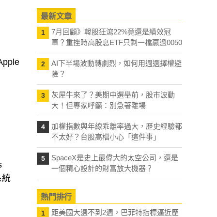
最新文章
7月回顧》韓股狂瀉22%竟還是績效冠
1
軍？重挫時高股息ETF只剩一檔贏過0050
ple
AI下半場波動轉劇烈，如何用週選擇權避
2
險？
灰犀牛來了？美期中選舉前，股市波動
3
大！但專家呼籲：別急著離場
加權指數與年線乖離率過大，歷史經驗都
4
不太好？台股高檔小心「這件事」
SpaceX是史上最偉大的太空公司，還是
5
s
一個精心設計的財富放大機器？
系統
熱門排行
距美國大選不到2週，巴菲特指標逼近歷
1