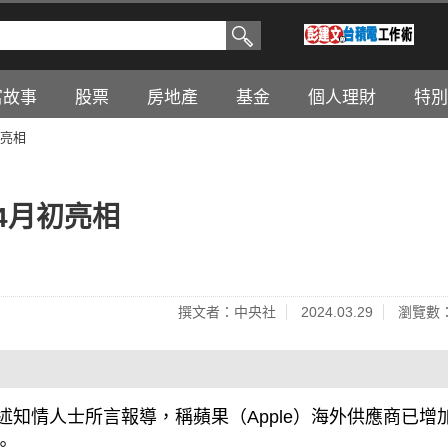
富故事
股票
房地產
基金
個人理財
特別
初亮相
4月初亮相
撰文者：中央社
2024.03.29
瀏覽數：
今天引述知情人士所言報導，稱蘋果（Apple）海外供應商已增
。