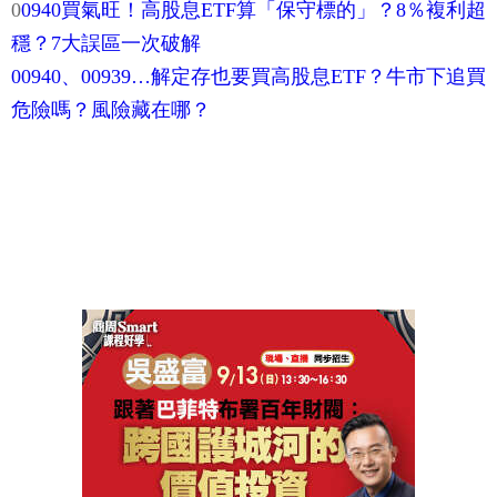
0
0940買氣旺！高股息ETF算「保守標的」？8％複利超
穩？7大誤區一次破解
00940、00939…解定存也要買高股息ETF？牛市下追買
危險嗎？風險藏在哪？