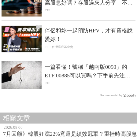
高股息好嗎？存股過來人分享：不會
轉向高股息
ETF
PR
伴侶和妳一起預防HPV，才有資格說
愛妳！
PR・台灣癌症基金會
一篇看懂！號稱「越南版0050」的
ETF 00885可以買嗎？下手前先注意
這3點！
ETF
Recommended by
相關文章
2026.08.06
7月回顧》韓股狂瀉22%竟還是績效冠軍？重挫時高股息