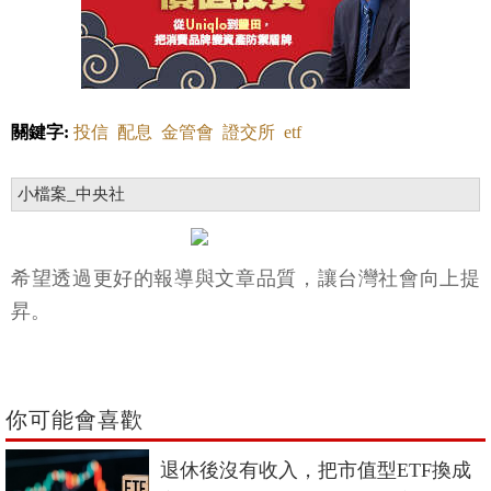
關鍵字:
投信
配息
金管會
證交所
etf
小檔案_中央社
希望透過更好的報導與文章品質，讓台灣社會向上提
昇。
你可能會喜歡
退休後沒有收入，把市值型ETF換成