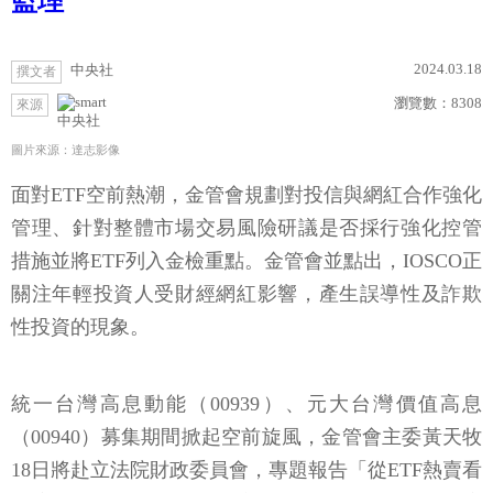
監理
2024.03.18
中央社
撰文者
瀏覽數：
8308
來源
中央社
圖片來源：達志影像
面對ETF空前熱潮，金管會規劃對投信與網紅合作強化
管理、針對整體市場交易風險研議是否採行強化控管
措施並將ETF列入金檢重點。金管會並點出，IOSCO正
關注年輕投資人受財經網紅影響，產生誤導性及詐欺
性投資的現象。
統一台灣高息動能（00939）、元大台灣價值高息
（00940）募集期間掀起空前旋風，金管會主委黃天牧
18日將赴立法院財政委員會，專題報告「從ETF熱賣看