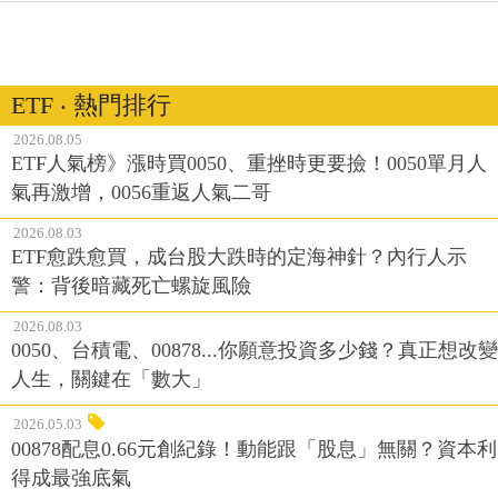
ETF ‧ 熱門排行
2026.08.05
ETF人氣榜》漲時買0050、重挫時更要撿！0050單月人
氣再激增，0056重返人氣二哥
2026.08.03
ETF愈跌愈買，成台股大跌時的定海神針？內行人示
警：背後暗藏死亡螺旋風險
2026.08.03
0050、台積電、00878...你願意投資多少錢？真正想改變
人生，關鍵在「數大」
2026.05.03
00878配息0.66元創紀錄！動能跟「股息」無關？資本利
得成最強底氣