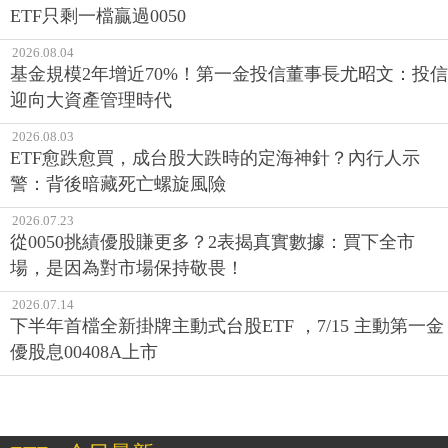
ETF只剩一檔贏過0050
2026.08.04
基金規模2年增近70%！第一金投信董事長尤昭文：投信
迎向大資產管理時代
2026.08.03
ETF愈跌愈買，成台股大跌時的定海神針？內行人示
警：背後暗藏死亡螺旋風險
2026.07.23
從0050挑績優股賺更多？2表揭真實數據：買下全市
場，是因為對市場保持敬畏！
2026.07.14
下半年首檔全新掛牌主動式台股ETF ，7/15 主動第一金
優股息00408A上市