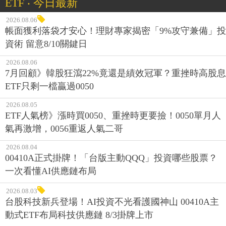
ETF ‧ 今日最新
2026.08.06
帳面獲利落袋才安心！理財專家揭密「9%攻守兼備」投
資術 留意8/10關鍵日
2026.08.06
7月回顧》韓股狂瀉22%竟還是績效冠軍？重挫時高股息
ETF只剩一檔贏過0050
2026.08.05
ETF人氣榜》漲時買0050、重挫時更要撿！0050單月人
氣再激增，0056重返人氣二哥
2026.08.04
00410A正式掛牌！「台版主動QQQ」投資哪些股票？
一次看懂AI供應鏈布局
2026.08.03
台股科技新兵登場！AI投資不光看護國神山 00410A主
動式ETF布局科技供應鏈 8/3掛牌上市