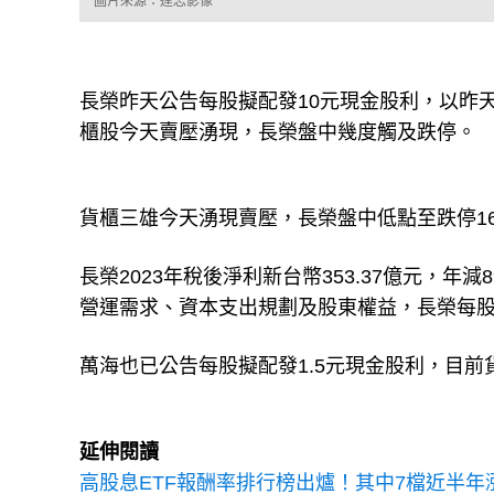
圖片來源：達志影像
長榮昨天公告每股擬配發10元現金股利，以昨天收
櫃股今天賣壓湧現，長榮盤中幾度觸及跌停。
貨櫃三雄今天湧現賣壓，長榮盤中低點至跌停16
長榮2023年稅後淨利新台幣353.37億元，年減
營運需求、資本支出規劃及股東權益，長榮每股擬
萬海也已公告每股擬配發1.5元現金股利，目
延伸閱讀
高股息ETF報酬率排行榜出爐！其中7檔近半年