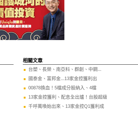
相關文章
台塑、長榮、南亞科、群創、中鋼...
國泰金、富邦金...13家金控獲利出
00878換血！5檔成分股納入、4檔
13家金控獲利、配息全出爐！台股超級
千呼萬喚始出來、13家金控Q1獲利成