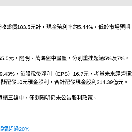
盤價183.5元計，現金殖利率約5.44%，低於市場預期
5.5元，陽明、萬海盤中盡墨，分別重挫超過5%及7%。
89.43%，每股稅後淨利（EPS）16.7元，考量未來經營
配發10元現金股利，合計配發現金股利214.39億元。
前貨櫃三雄中，僅剩陽明仍未公告股利政策。
漲幅超過20%