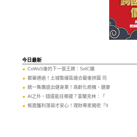
今日最新
CoWoS後的下一張王牌：SoIC擴
都審通過！土城暫緩區縫合最後拼圖 司
統一集團退出健身業！高齡化商機、健康
AI之外，錢還能往哪擺？富蘭克林：「
帳面獲利落袋才安心！理財專家揭密「9