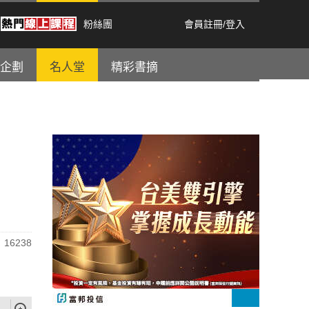
粉絲團
會員註冊
/
登入
企劃
名人堂
精彩書摘
16238