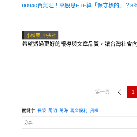
00940買氣旺！高股息ETF算「保守標的」？
小檔案_中央社
希望透過更好的報導與文章品質，讓台灣社會
第一頁
1
關鍵字:
長榮
陽明
萬海
現金股利
貨櫃
分享: