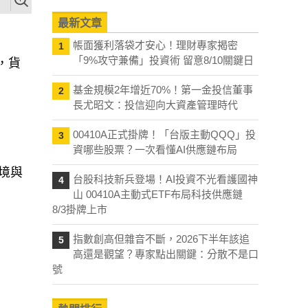
最新文章
帳面獲利落袋才安心！理財專家揭密
1
「9%攻守兼備」投資術 留意8/10關鍵日
，貨
基金規模2年增近70%！第一金投信董事
2
長尤昭文：投信迎向大資產管理時代
00410A正式掛牌！「台版主動QQQ」投
3
資哪些股票？一次看懂AI供應鏈布局
環境與
台股科技新兵登場！AI投資不光看護國神
4
山 00410A主動式ETF布局科技供應鏈
8/3掛牌上市
指數創高但雜音不斷，2026下半年該追
5
高還是觀望？專家點出關鍵：分散不是口
號