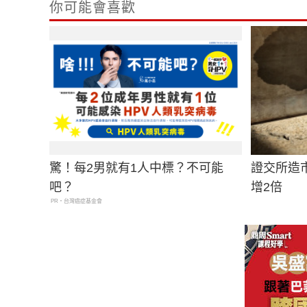
你可能會喜歡
驚！每2男就有1人中標？不可能
證交所造
吧？
增2倍
PR・台灣癌症基金會