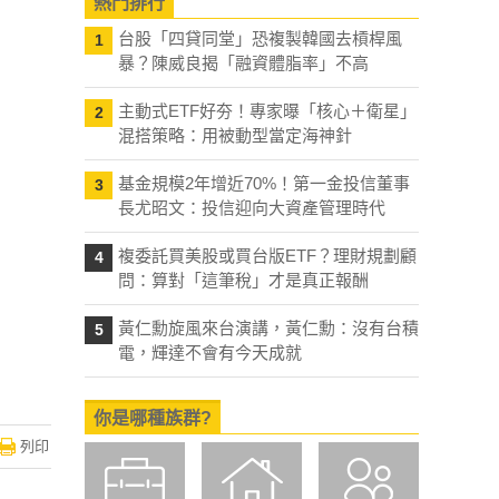
熱門排行
台股「四貸同堂」恐複製韓國去槓桿風
1
暴？陳威良揭「融資體脂率」不高
主動式ETF好夯！專家曝「核心＋衛星」
2
混搭策略：用被動型當定海神針
基金規模2年增近70%！第一金投信董事
3
長尤昭文：投信迎向大資產管理時代
複委託買美股或買台版ETF？理財規劃顧
4
問：算對「這筆稅」才是真正報酬
黃仁勳旋風來台演講，黃仁勳：沒有台積
5
電，輝達不會有今天成就
你是哪種族群?
列印