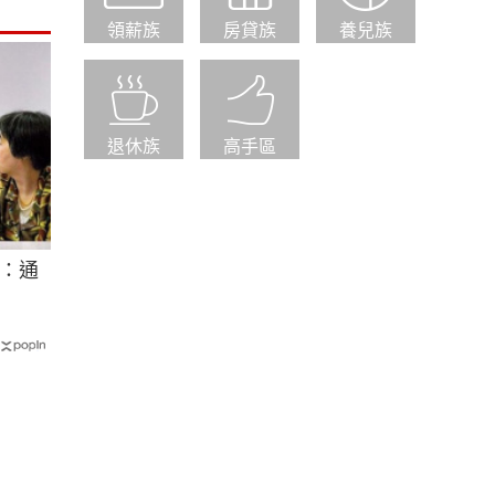
領薪族
房貸族
養兒族
退休族
高手區
：通