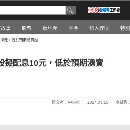
富故事
股票
房地產
基金
個人理財
特別
10元，低於預期湧賣壓
股擬配息10元，低於預期湧賣
撰文者：中央社
2024.03.15
瀏覽數：