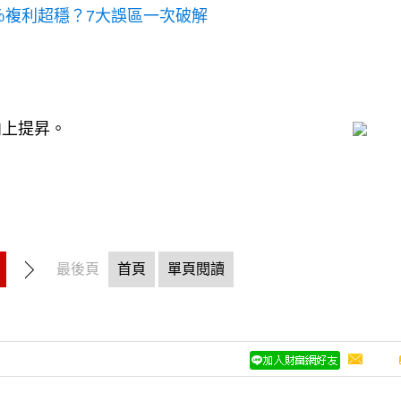
8％複利超穩？7大誤區一次破解
向上提昇。
最後頁
首頁
單頁閱讀