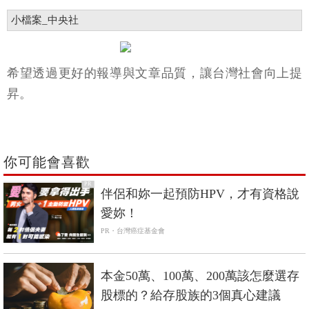
小檔案_中央社
希望透過更好的報導與文章品質，讓台灣社會向上提
昇。
你可能會喜歡
PR
伴侶和妳一起預防HPV，才有資格說
愛妳！
PR・台灣癌症基金會
本金50萬、100萬、200萬該怎麼選存
股標的？給存股族的3個真心建議