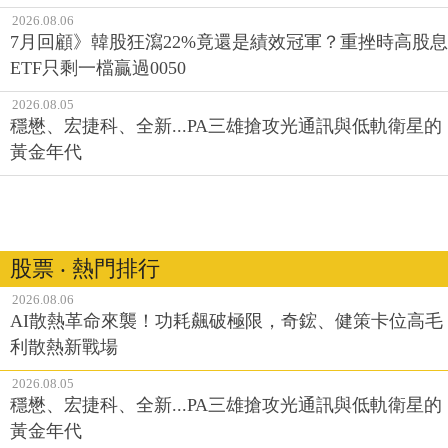
2026.08.06
7月回顧》韓股狂瀉22%竟還是績效冠軍？重挫時高股息
ETF只剩一檔贏過0050
2026.08.05
穩懋、宏捷科、全新...PA三雄搶攻光通訊與低軌衛星的
黃金年代
股票 ‧ 熱門排行
2026.08.06
AI散熱革命來襲！功耗飆破極限，奇鋐、健策卡位高毛
利散熱新戰場
2026.08.05
穩懋、宏捷科、全新...PA三雄搶攻光通訊與低軌衛星的
黃金年代