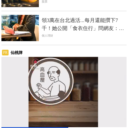
股票
領3萬在台北過活...每月還能攢下7
千！她公開「食衣住行」問網友：你
過得了這種生活？
個人理財
仙桃牌
PR