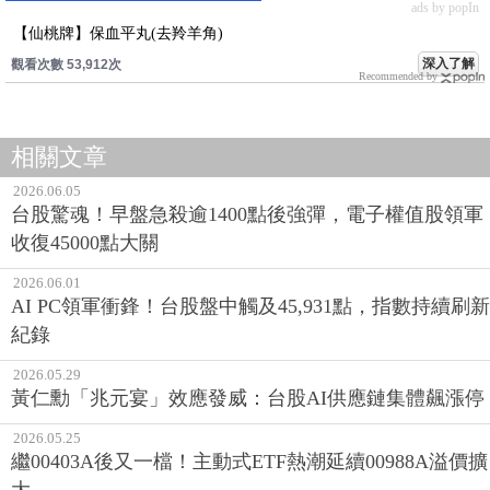
ads by popIn
【仙桃牌】保血平丸(去羚羊角)
深入了解
觀看次數 53,912次
Recommended by
相關文章
2026.06.05
台股驚魂！早盤急殺逾1400點後強彈，電子權值股領軍
收復45000點大關
2026.06.01
AI PC領軍衝鋒！台股盤中觸及45,931點，指數持續刷新
紀錄
2026.05.29
黃仁勳「兆元宴」效應發威：台股AI供應鏈集體飆漲停
2026.05.25
繼00403A後又一檔！主動式ETF熱潮延續00988A溢價擴