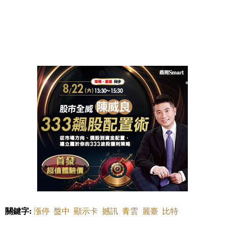
關鍵字:
漲停
盤中
顯示卡
撼訊
青雲
麗臺
比特