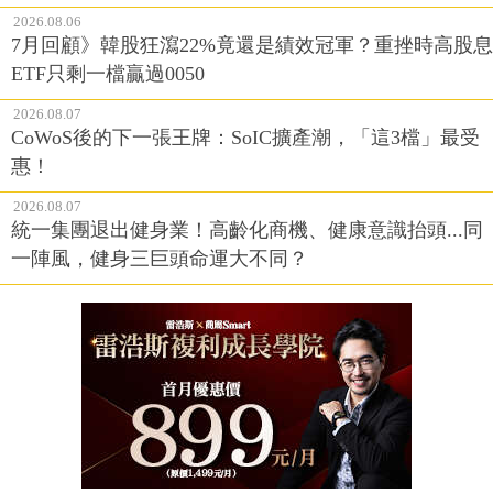
2026.08.06
7月回顧》韓股狂瀉22%竟還是績效冠軍？重挫時高股息
ETF只剩一檔贏過0050
2026.08.07
CoWoS後的下一張王牌：SoIC擴產潮，「這3檔」最受
惠！
2026.08.07
統一集團退出健身業！高齡化商機、健康意識抬頭...同
一陣風，健身三巨頭命運大不同？