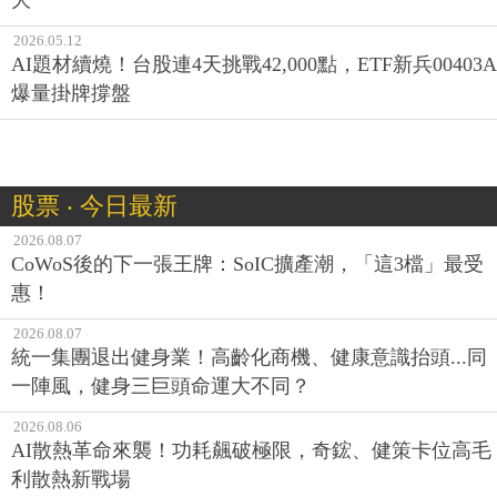
大
2026.05.12
AI題材續燒！台股連4天挑戰42,000點，ETF新兵00403A
爆量掛牌撐盤
股票 ‧ 今日最新
2026.08.07
CoWoS後的下一張王牌：SoIC擴產潮，「這3檔」最受
惠！
2026.08.07
統一集團退出健身業！高齡化商機、健康意識抬頭...同
一陣風，健身三巨頭命運大不同？
2026.08.06
AI散熱革命來襲！功耗飆破極限，奇鋐、健策卡位高毛
利散熱新戰場