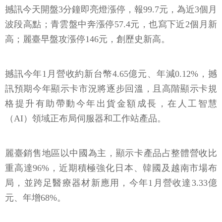
撼訊今天開盤3分鐘即亮燈漲停，報99.7元，為近3個月
波段高點；青雲盤中奔漲停57.4元，也寫下近2個月新
高；麗臺早盤攻漲停146元，創歷史新高。
撼訊今年1月營收約新台幣4.65億元、年減0.12%，撼
訊預期今年顯示卡市況將逐步回溫，且高階顯示卡規
格提升有助帶動今年出貨金額成長，在人工智慧
（AI）領域正布局伺服器和工作站產品。
麗臺銷售地區以中國為主，顯示卡產品占整體營收比
重高達96%，近期積極強化日本、韓國及越南市場布
局，並跨足醫療器材新應用，今年1月營收達3.33億
元、年增68%。