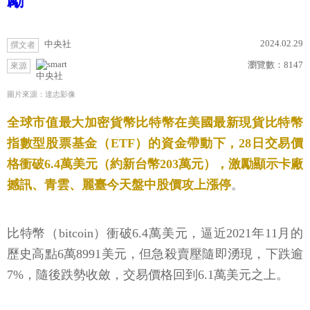
勵
2024.02.29
中央社
撰文者
瀏覽數：
8147
來源
中央社
圖片來源：達志影像
全球市值最大加密貨幣比特幣在美國最新現貨比特幣
指數型股票基金（ETF）的資金帶動下，28日交易價
格衝破6.4萬美元（約新台幣203萬元），激勵顯示卡廠
撼訊、青雲、麗臺今天盤中股價攻上漲停
。
比特幣（bitcoin）衝破6.4萬美元，逼近2021年11月的
歷史高點6萬8991美元，但急殺賣壓隨即湧現，下跌逾
7%，隨後跌勢收斂，交易價格回到6.1萬美元之上。