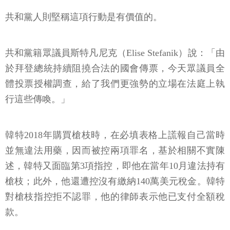
共和黨人則堅稱這項行動是有價值的。
共和黨籍眾議員斯特凡尼克（Elise Stefanik）說：「由
於拜登總統持續阻撓合法的國會傳票，今天眾議員全
體投票授權調查，給了我們更強勢的立場在法庭上執
行這些傳喚。」
韓特2018年購買槍枝時，在必填表格上謊報自己當時
並無違法用藥，因而被控兩項罪名，基於相關不實陳
述，韓特又面臨第3項指控，即他在當年10月違法持有
槍枝；此外，他還遭控沒有繳納140萬美元稅金。韓特
對槍枝指控拒不認罪，他的律師表示他已支付全額稅
款。