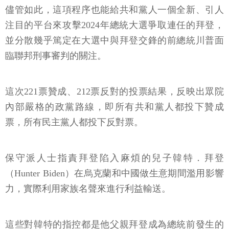
儘管如此，這項程序也能給共和黨人一個全新、引人
注目的平台來攻擊2024年總統大選爭取連任的拜登，
並分散幾乎篤定在大選中與拜登交鋒的前總統川普面
臨聯邦刑事審判的關注。
這次221票贊成、212票反對的投票結果，反映出眾院
內部嚴格的政黨路線，即所有共和黨人都投下贊成
票，所有民主黨人都投下反對票。
保守派人士指責拜登陷入麻煩的兒子韓特．拜登
（Hunter Biden）在烏克蘭和中國做生意期間濫用影響
力，實際利用家族名聲來進行利益輸送。
這些對韓特的指控都是他父親拜登成為總統前發生的