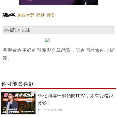
關鍵字:
總統大選
彈劾
拜登
小檔案_中央社
希望透過更好的報導與文章品質，讓台灣社會向上提
昇。
你可能會喜歡
PR
伴侶和妳一起預防HPV，才有資格說
愛妳！
PR・台灣癌症基金會