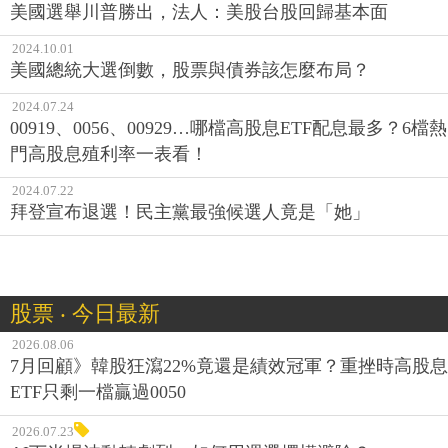
美國選舉川普勝出，法人：美股台股回歸基本面
2024.10.01
美國總統大選倒數，股票與債券該怎麼布局？
2024.07.24
00919、0056、00929…哪檔高股息ETF配息最多？6檔熱
門高股息殖利率一表看！
2024.07.22
拜登宣布退選！民主黨最強候選人竟是「她」
股票 ‧ 今日最新
2026.08.06
7月回顧》韓股狂瀉22%竟還是績效冠軍？重挫時高股息
ETF只剩一檔贏過0050
2026.07.23