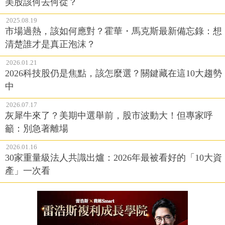
美股該何去何從？
2025.08.19
市場過熱，該如何應對？霍華・馬克斯最新備忘錄：想
清楚誰才是真正泡沫？
2026.01.21
2026科技股仍是焦點，該怎麼選？關鍵藏在這10大趨勢
中
2026.07.17
灰犀牛來了？美期中選舉前，股市波動大！但專家呼
籲：別急著離場
2026.01.16
30家重量級法人共識出爐：2026年最被看好的「10大資
產」一次看