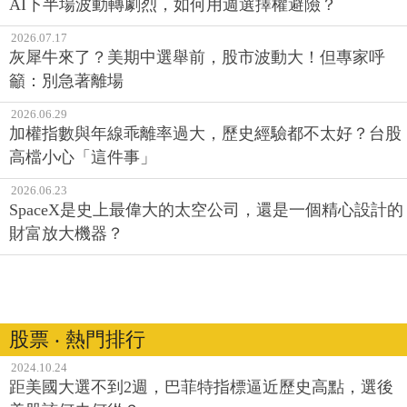
AI下半場波動轉劇烈，如何用週選擇權避險？
2026.07.17
灰犀牛來了？美期中選舉前，股市波動大！但專家呼
籲：別急著離場
2026.06.29
加權指數與年線乖離率過大，歷史經驗都不太好？台股
高檔小心「這件事」
2026.06.23
SpaceX是史上最偉大的太空公司，還是一個精心設計的
財富放大機器？
股票 ‧ 熱門排行
2024.10.24
距美國大選不到2週，巴菲特指標逼近歷史高點，選後