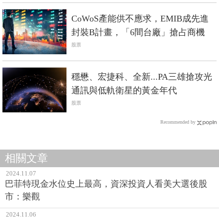
CoWoS產能供不應求，EMIB成先進
封裝B計畫，「6間台廠」搶占商機
股票
穩懋、宏捷科、全新...PA三雄搶攻光
通訊與低軌衛星的黃金年代
股票
Recommended by
相關文章
2024.11.07
巴菲特現金水位史上最高，資深投資人看美大選後股
市：樂觀
2024.11.06