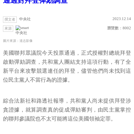
通過對拜登彈劾調查
2023.12.14
中央社
撰文者
瀏覽數：
8002
來源
中央社
圖片來源：達志影像
美國聯邦眾議院今天投票通過，正式授權對總統拜登
啟動彈劾調查，共和黨人團結支持這項行動，有了全
新平台來攻擊競選連任的拜登，儘管他們尚未找到這
位民主黨人不當行為的證據。
綜合法新社和路透社報導，共和黨人尚未提供拜登涉
貪證據，就算調查真的促成彈劾審判，由民主黨掌控
的聯邦參議院也不太可能將這位美國領袖定罪。