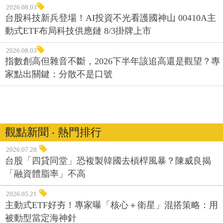
2026.08.03
台股科技新兵登場！AI投資不光看護國神山 00410A主
動式ETF布局科技供應鏈 8/3掛牌上市
2026.08.03
指數創高但雜音不斷，2026下半年該追高還是觀望？專
家點出關鍵：分散不是口號
觀點新聞 ‧ 熱門排行
2026.07.28
台股「四貸同堂」恐複製韓國去槓桿風暴？陳威良揭
「融資體脂率」不高
2026.05.21
主動式ETF好夯！專家曝「核心＋衛星」混搭策略：用
被動型當定海神針