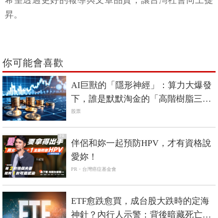
希望透過更好的報導與文章品質，讓台灣社會向上提
昇。
你可能會喜歡
AI巨獸的「隱形神經」：算力大爆發
下，誰是默默淘金的「高階樹脂三
雄」？
股票
PR
伴侶和妳一起預防HPV，才有資格說
愛妳！
PR・台灣癌症基金會
ETF愈跌愈買，成台股大跌時的定海
神針？內行人示警：背後暗藏死亡螺