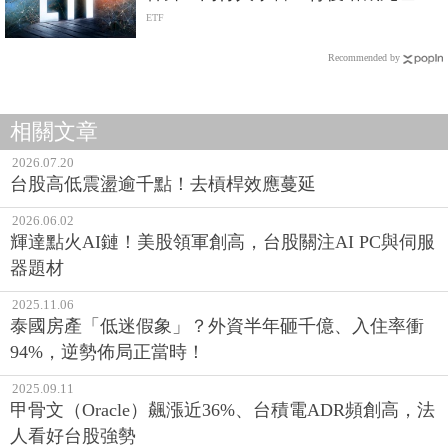
旋風險
ETF
Recommended by
相關文章
2026.07.20
台股高低震盪逾千點！去槓桿效應蔓延
2026.06.02
輝達點火AI鏈！美股領軍創高，台股關注AI PC與伺服
器題材
2025.11.06
泰國房產「低迷假象」？外資半年砸千億、入住率衝
94%，逆勢佈局正當時！
2025.09.11
甲骨文（Oracle）飆漲近36%、台積電ADR頻創高，法
人看好台股強勢