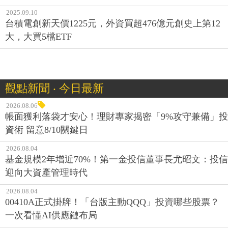
2025.09.10
台積電創新天價1225元，外資買超476億元創史上第12
大，大買5檔ETF
觀點新聞 ‧ 今日最新
2026.08.06
帳面獲利落袋才安心！理財專家揭密「9%攻守兼備」投
資術 留意8/10關鍵日
2026.08.04
基金規模2年增近70%！第一金投信董事長尤昭文：投信
迎向大資產管理時代
2026.08.04
00410A正式掛牌！「台版主動QQQ」投資哪些股票？
一次看懂AI供應鏈布局