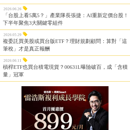
2026.06.26
「台股上看5萬5？」產業隊長張捷：AI重新定價台股！
下半年聚焦3大關鍵零組件
2026.05.29
複委託買美股或買台版ETF？理財規劃顧問：算對「這
筆稅」才是真正報酬
2026.06.11
槓桿ETF也買台積電現貨？00631L曝險破百，成「含積
量」冠軍