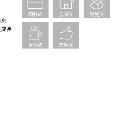
領薪族
房貸族
養兒族
股息
度成長
退休族
高手區