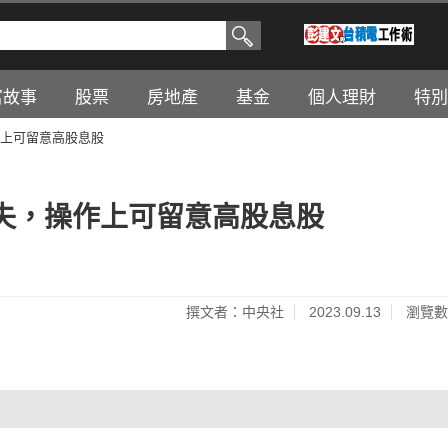
富故事
股票
房地產
基金
個人理財
特別
上可留意高股息股
失，操作上可留意高股息股
撰文者：中央社
2023.09.13
瀏覽數