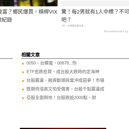
致富？鄉民爆買，槓桿VIX
驚！每2男就有1人中標？不
破紀錄
吧？
PR・台灣癌症基金會
Recommended by
相關文章
0050、台積電、00878...你
ETF愈跌愈買，成台股大跌時的定海神
台股震盪、融資斷頭與當沖成惡夢！市場
既期待漲高又怕受傷害，台股千點震盪成
亞股全面倒地！台股跌逾2000點，財