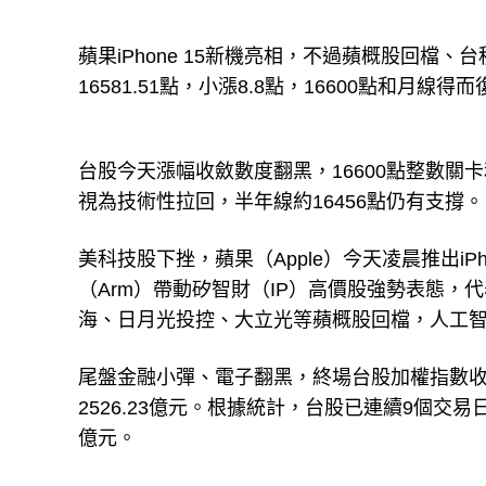
蘋果iPhone 15新機亮相，不過蘋概股回
16581.51點，小漲8.8點，16600點和月線得
台股今天漲幅收斂數度翻黑，16600點整數關
視為技術性拉回，半年線約16456點仍有支撐。
美科技股下挫，蘋果（Apple）今天凌晨推出i
（Arm）帶動矽智財（IP）高價股強勢表態，
海、日月光投控、大立光等蘋概股回檔，人工智
尾盤金融小彈、電子翻黑，終場台股加權指數收在16
2526.23億元。根據統計，台股已連續9個交易
億元。