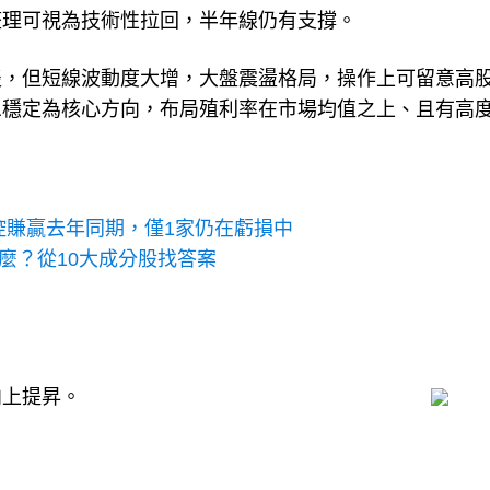
整理可視為技術性拉回，半年線仍有支撐。
淡，但短線波動度大增，大盤震盪格局，操作上可留意高
息穩定為核心方向，布局殖利率在市場均值之上、且有高
控賺贏去年同期，僅1家仍在虧損中
什麼？從10大成分股找答案
向上提昇。