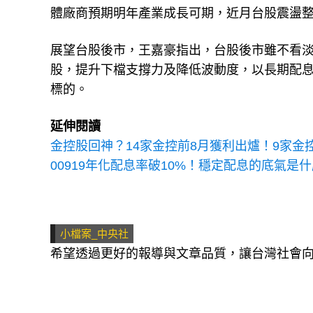
體廠商預期明年產業成長可期，近月台股震盪
展望台股後市，王嘉豪指出，台股後市雖不看
股，提升下檔支撐力及降低波動度，以長期配
標的。
延伸閱讀
金控股回神？14家金控前8月獲利出爐！9家金
00919年化配息率破10%！穩定配息的底氣是
小檔案_中央社
希望透過更好的報導與文章品質，讓台灣社會