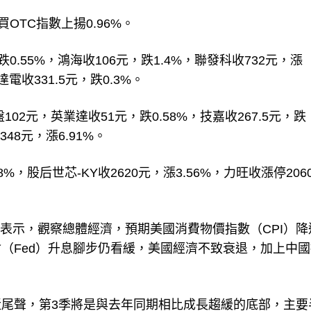
買OTC指數上揚0.96%。
.55%，鴻海收106元，跌1.4%，聯發科收732元，漲
達電收331.5元，跌0.3%。
盤102元，英業達收51元，跌0.58%，技嘉收267.5元，跌
348元，漲6.91%。
%，股后世芯-KY收2620元，漲3.56%，力旺收漲停206
豪表示，觀察總體經濟，預期美國消費物價指數（CPI）降
（Fed）升息腳步仍看緩，美國經濟不致衰退，加上中國
尾聲，第3季將是與去年同期相比成長趨緩的底部，主要