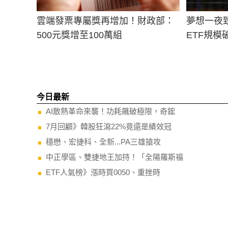
雲端發票專屬獎再增加！財政部：
夢想一夜
500元獎增至100萬組
ETF規模
今日最新
AI散熱革命來襲！功耗飆破極限，奇鋐
7月回顧》韓股狂瀉22%竟還是績效冠
穩懋、宏捷科、全新...PA三雄搶攻
中正學區、雙捷地王加持！「全陽羅斯福
ETF人氣榜》漲時買0050、重挫時