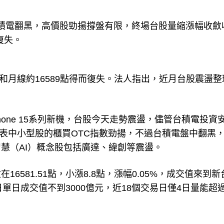
檔、台積電翻黑，高價股勁揚撐盤有限，終場台股量縮漲幅收斂
而復失。
卡和月線約16589點得而復失。法人指出，近月台股震盪整
Phone 15系列新機，台股今天走勢震盪，儘管台積電投資
代表中小型股的櫃買OTC指數勁揚，不過台積電盤中翻黑
慧（AI）概念股包括廣達、緯創等震盪。
581.51點，小漲8.8點，漲幅0.05%，成交值來到新
日單日成交值不到3000億元，近18個交易日僅4日量能超過3