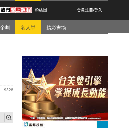
粉絲團
會員註冊
/
登入
企劃
名人堂
精彩書摘
：9328