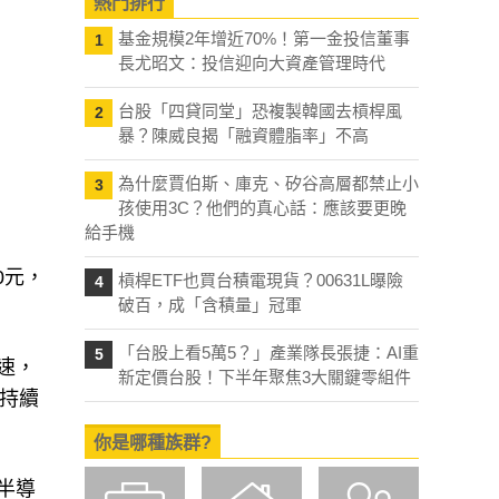
熱門排行
基金規模2年增近70%！第一金投信董事
1
長尤昭文：投信迎向大資產管理時代
台股「四貸同堂」恐複製韓國去槓桿風
2
暴？陳威良揭「融資體脂率」不高
為什麼賈伯斯、庫克、矽谷高層都禁止小
3
孩使用3C？他們的真心話：應該要更晚
給手機
0元，
槓桿ETF也買台積電現貨？00631L曝險
4
破百，成「含積量」冠軍
「台股上看5萬5？」產業隊長張捷：AI重
5
速，
新定價台股！下半年聚焦3大關鍵零組件
持續
你是哪種族群?
半導