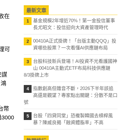
最新文章
收在
基金規模2年增近70%！第一金投信董事
1
長尤昭文：投信迎向大資產管理時代
00410A正式掛牌！「台版主動QQQ」投
2
資哪些股票？一次看懂AI供應鏈布局
理可
台股科技新兵登場！AI投資不光看護國神
3
山 00410A主動式ETF布局科技供應鏈
安謀
8/3掛牌上市
，鴻
指數創高但雜音不斷，2026下半年該追
4
高還是觀望？專家點出關鍵：分散不是口
號
台幣
台股「四貸同堂」恐複製韓國去槓桿風
5
000
暴？陳威良揭「融資體脂率」不高