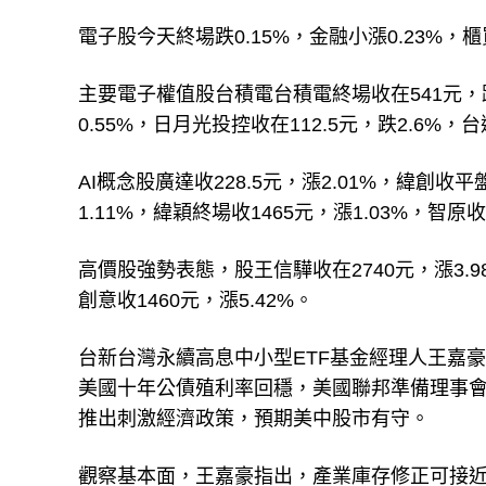
電子股今天終場跌0.15%，金融小漲0.23%，櫃
主要電子權值股台積電台積電終場收在541元，跌0
0.55%，日月光投控收在112.5元，跌2.6%，台
AI概念股廣達收228.5元，漲2.01%，緯創收平
1.11%，緯穎終場收1465元，漲1.03%，智原收
高價股強勢表態，股王信驊收在2740元，漲3.98
創意收1460元，漲5.42%。
台新台灣永續高息中小型ETF基金經理人王嘉
美國十年公債殖利率回穩，美國聯邦準備理事會
推出刺激經濟政策，預期美中股市有守。
觀察基本面，王嘉豪指出，產業庫存修正可接近