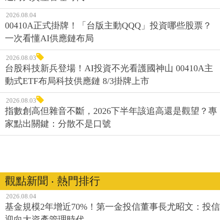
2026.08.04
00410A正式掛牌！「台版主動QQQ」投資哪些股票？
一次看懂AI供應鏈布局
2026.08.03
台股科技新兵登場！AI投資不光看護國神山 00410A主
動式ETF布局科技供應鏈 8/3掛牌上市
2026.08.03
指數創高但雜音不斷，2026下半年該追高還是觀望？專
家點出關鍵：分散不是口號
觀點新聞 ‧ 熱門排行
2026.08.04
基金規模2年增近70%！第一金投信董事長尤昭文：投信
迎向大資產管理時代