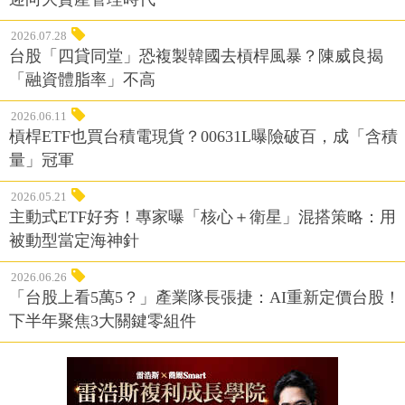
2026.07.28
台股「四貸同堂」恐複製韓國去槓桿風暴？陳威良揭
「融資體脂率」不高
2026.06.11
槓桿ETF也買台積電現貨？00631L曝險破百，成「含積
量」冠軍
2026.05.21
主動式ETF好夯！專家曝「核心＋衛星」混搭策略：用
被動型當定海神針
2026.06.26
「台股上看5萬5？」產業隊長張捷：AI重新定價台股！
下半年聚焦3大關鍵零組件