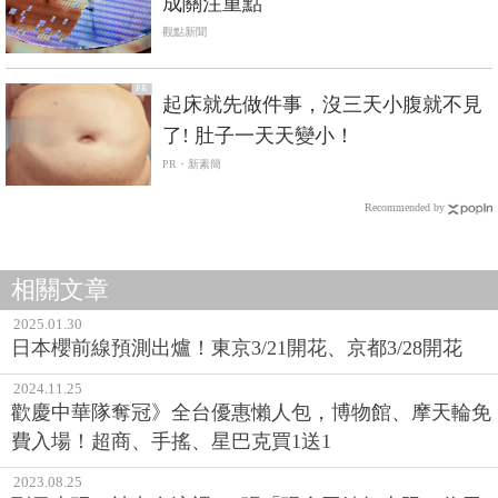
成關注重點
觀點新聞
PR
起床就先做件事，沒三天小腹就不見
了! 肚子一天天變小！
PR・新素簡
Recommended by
相關文章
2025.01.30
日本櫻前線預測出爐！東京3/21開花、京都3/28開花
2024.11.25
歡慶中華隊奪冠》全台優惠懶人包，博物館、摩天輪免
費入場！超商、手搖、星巴克買1送1
2023.08.25