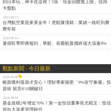
到日本玩，神卡在這裡！5張「現金回饋無上限」信用
卡盤點
2023.08.15
台灣航空業迎來黃金年！虎航陳漢銘：業績一路旺到農
曆年前
2023.06.14
暑假旺季即將報到，華航、長榮航股價終場大漲逾9%
觀點新聞 ‧ 今日最新
2026.08.06
帳面獲利落袋才安心！理財專家揭密「9%攻守兼備」投
資術 留意8/10關鍵日
2026.08.04
基金規模2年增近70%！第一金投信董事長尤昭文：投信
迎向大資產管理時代