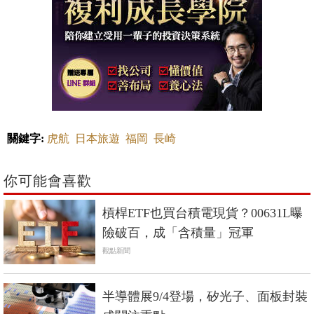
關鍵字:
虎航
日本旅遊
福岡
長崎
你可能會喜歡
槓桿ETF也買台積電現貨？00631L曝
險破百，成「含積量」冠軍
觀點新聞
半導體展9/4登場，矽光子、面板封裝