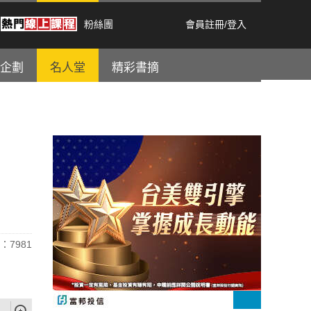
粉絲團
會員註冊
/
登入
企劃
名人堂
精彩書摘
：7981