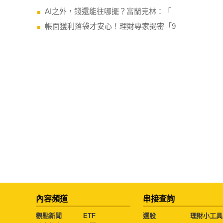
AI之外，錢還能往哪擺？富蘭克林：「
帳面獲利落袋才安心！理財專家揭密「9
內容頻道
串接查詢
觀點新聞
ETF
選股
理財小工具