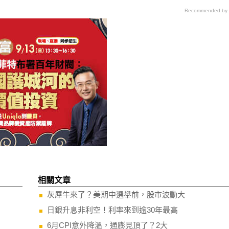
Recommended by
相關文章
灰犀牛來了？美期中選舉前，股市波動大
日銀升息非利空！利率來到逾30年最高
6月CPI意外降溫，通膨見頂了？2大