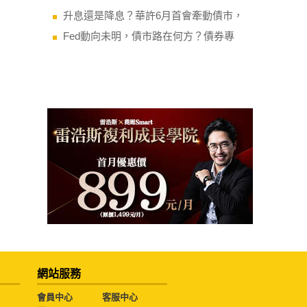
升息還是降息？華許6月首會牽動債市，
Fed動向未明，債市路在何方？債券專
網站服務
會員中心
客服中心