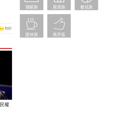
領薪族
房貸族
養兒族
列印
退休族
高手區
民權