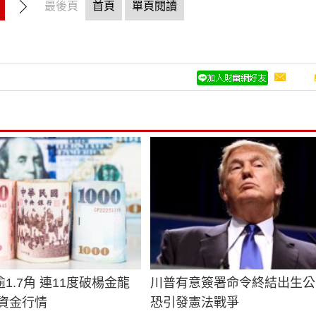
最後頁
首頁
單頁閱讀
1.7角 連11度破楊金龍
川普有意簽署命令終結出生公
威資金行情
恐引發憲法戰爭