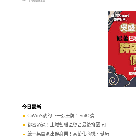
PR・台灣癌症基金會
今日最新
CoWoS後的下一張王牌：SoIC擴
都審通過！土城暫緩區縫合最後拼圖 司
統一集團退出健身業！高齡化商機、健康