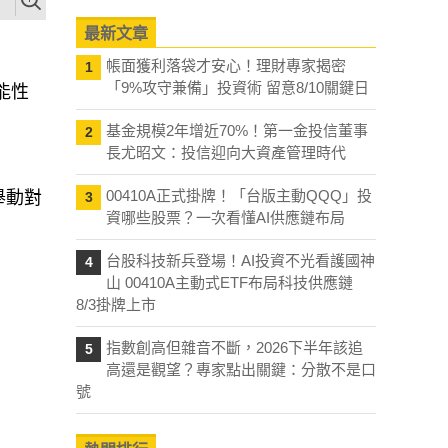
最新文章
帳面獲利落袋才安心！理財專家揭密
1
「9%攻守兼備」投資術 留意8/10關鍵日
能性
基金規模2年增近70%！第一金投信董事
2
長尤昭文：投信迎向大資產管理時代
00410A正式掛牌！「台版主動QQQ」投
舉動對
3
資哪些股票？一次看懂AI供應鏈布局
台股科技新兵登場！AI投資不光看護國神
4
山 00410A主動式ETF布局科技供應鏈
8/3掛牌上市
指數創高但雜音不斷，2026下半年該追
5
高還是觀望？專家點出關鍵：分散不是口
號