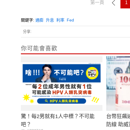
第一頁
1
關鍵字:
通膨
升息
利率
Fed
分享:
你可能會喜歡
驚！每2男就有1人中標？不可能
台幣狂飆逾
吧？
防線 助