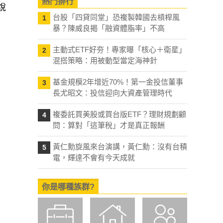
熱門排行
說
台股「四貸同堂」恐複製韓國去槓桿風
1
暴？陳威良揭「融資體脂率」不高
主動式ETF好夯！專家曝「核心＋衛星」
2
混搭策略：用被動型當定海神針
基金規模2年增近70%！第一金投信董事
3
長尤昭文：投信迎向大資產管理時代
複委託買美股或買台版ETF？理財規劃顧
4
問：算對「這筆稅」才是真正報酬
黃仁勳旋風來台演講，黃仁勳：沒有台積
5
電，輝達不會有今天成就
你是哪種族群?