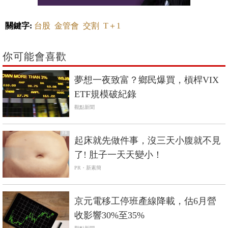
關鍵字:
台股
金管會
交割
T＋1
你可能會喜歡
夢想一夜致富？鄉民爆買，槓桿VIX
ETF規模破紀錄
觀點新聞
PR
起床就先做件事，沒三天小腹就不見
了! 肚子一天天變小！
PR・新素簡
京元電移工停班產線降載，估6月營
收影響30%至35%