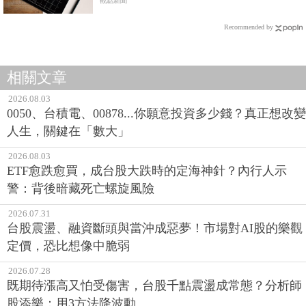
觀點新聞
Recommended by
相關文章
2026.08.03
0050、台積電、00878...你願意投資多少錢？真正想改變
人生，關鍵在「數大」
2026.08.03
ETF愈跌愈買，成台股大跌時的定海神針？內行人示
警：背後暗藏死亡螺旋風險
2026.07.31
台股震盪、融資斷頭與當沖成惡夢！市場對AI股的樂觀
定價，恐比想像中脆弱
2026.07.28
既期待漲高又怕受傷害，台股千點震盪成常態？分析師
股添樂：用3方法降波動