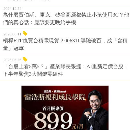
2024.12.24
為什麼賈伯斯、庫克、矽谷高層都禁止小孩使用3C？他
們的真心話：應該要更晚給手機
2026.06.11
槓桿ETF也買台積電現貨？00631L曝險破百，成「含積
量」冠軍
2026.06.26
「台股上看5萬5？」產業隊長張捷：AI重新定價台股！
下半年聚焦3大關鍵零組件