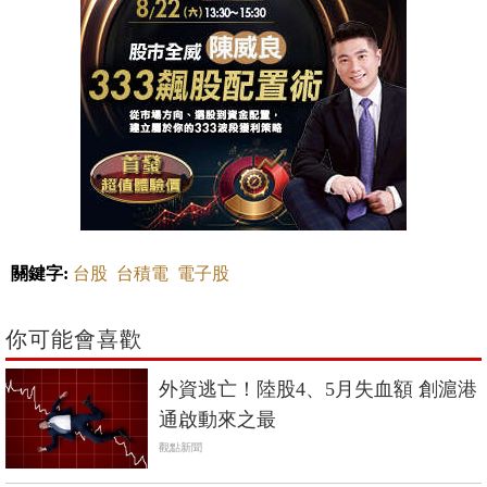
關鍵字:
台股
台積電
電子股
你可能會喜歡
外資逃亡！陸股4、5月失血額 創滬港
通啟動來之最
觀點新聞