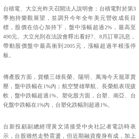
台積電、大立光昨天召開法人說明會；台積電對於第3
季抱持樂觀展望，並調升今年全年美元營收成長目
標，股價在信心加持下，盤中漲幅超過2%，最高至
490元。大立光則在法說會釋出看好7、8月訂單訊息，
帶動股價盤中最高衝到2005元，漲幅超過半根漲停
板。
傳產股方面，貨櫃三雄長榮、陽明、萬海今天籠罩賣
壓，盤中跌幅在1%內；航空雙雄華航、長榮航表現疲
軟，盤中跌幅超過1%。塑化股方面，台塑、南亞、台
化盤中跌幅在1%內，台塑化跌幅則超過1%。
台新投顧副總經理黃文清接受中央社記者電訪時表
示，台股雖然走勢震盪，但近期融資瘦身有成，加上