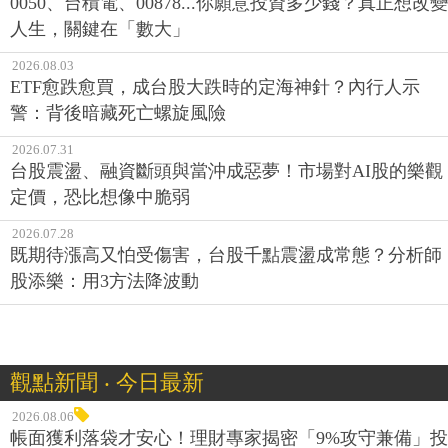
0050、台積電、00878...你願意投資多少錢？真正想改變
人生，關鍵在「數大」
2026.08.03
ETF愈跌愈買，成台股大跌時的定海神針？內行人示
警：背後暗藏死亡螺旋風險
2026.07.31
台股震盪、融資斷頭與當沖成惡夢！市場對AI股的樂觀
定價，恐比想像中脆弱
2026.07.28
既期待漲高又怕受傷害，台股千點震盪成常態？分析師
股添樂：用3方法降波動
觀點新聞 ‧ 今日最新
2026.08.06
帳面獲利落袋才安心！理財專家揭密「9%攻守兼備」投