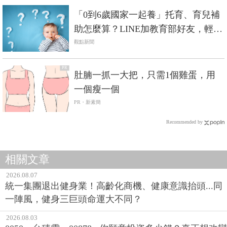
「0到6歲國家一起養」托育、育兒補
助怎麼算？LINE加教育部好友，輕鬆
算出能領多少錢！
觀點新聞
PR
肚腩一抓一大把，只需1個雞蛋，用
一個瘦一個
PR・新素簡
Recommended by
相關文章
2026.08.07
統一集團退出健身業！高齡化商機、健康意識抬頭...同
一陣風，健身三巨頭命運大不同？
2026.08.03