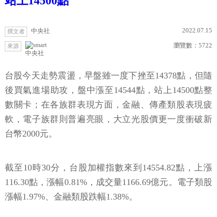
站上14500點
2022.07.15
中央社
撰文者
瀏覽數：
5722
來源
中央社
台股今天走勢震盪，早盤雖一度下挫至14378點，但隨
後買氣進場助攻，盤中漲至14544點，站上14500點整
數關卡；在各族群表現方面，金融、傳產類股表現疲
軟，電子族群則普遍亮眼，大立光股價更一度衝破新
台幣2000元。
截至10時30分，台股加權指數來到14554.82點，上漲
116.30點，漲幅0.81%，成交量1166.69億元。電子類股
漲幅1.97%、金融類股跌幅1.38%。