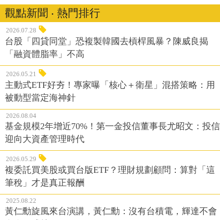
觀點新聞 ‧ 熱門排行
2026.07.28
台股「四貸同堂」恐複製韓國去槓桿風暴？陳威良揭
「融資體脂率」不高
2026.05.21
主動式ETF好夯！專家曝「核心＋衛星」混搭策略：用
被動型當定海神針
2026.08.04
基金規模2年增近70%！第一金投信董事長尤昭文：投信
迎向大資產管理時代
2026.05.29
複委託買美股或買台版ETF？理財規劃顧問：算對「這
筆稅」才是真正報酬
2025.08.22
黃仁勳旋風來台演講，黃仁勳：沒有台積電，輝達不會