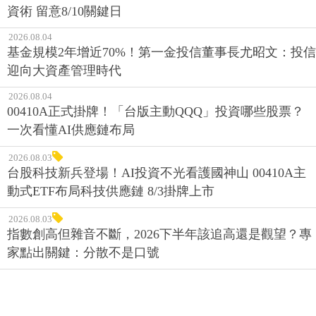
資術 留意8/10關鍵日
2026.08.04
基金規模2年增近70%！第一金投信董事長尤昭文：投信
迎向大資產管理時代
2026.08.04
00410A正式掛牌！「台版主動QQQ」投資哪些股票？
一次看懂AI供應鏈布局
2026.08.03
台股科技新兵登場！AI投資不光看護國神山 00410A主
動式ETF布局科技供應鏈 8/3掛牌上市
2026.08.03
指數創高但雜音不斷，2026下半年該追高還是觀望？專
家點出關鍵：分散不是口號