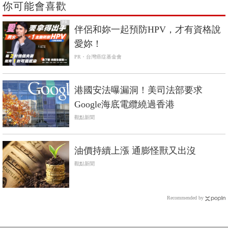
你可能會喜歡
PR
伴侶和妳一起預防HPV，才有資格說
愛妳！
PR・台灣癌症基金會
港國安法曝漏洞！美司法部要求
Google海底電纜繞過香港
觀點新聞
油價持續上漲 通膨怪獸又出沒
觀點新聞
Recommended by