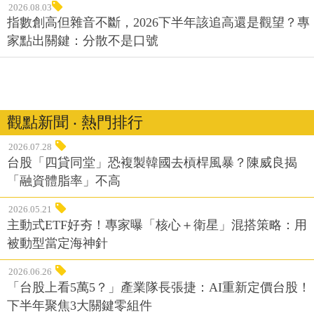
2026.08.03
指數創高但雜音不斷，2026下半年該追高還是觀望？專
家點出關鍵：分散不是口號
觀點新聞 ‧ 熱門排行
2026.07.28
台股「四貸同堂」恐複製韓國去槓桿風暴？陳威良揭
「融資體脂率」不高
2026.05.21
主動式ETF好夯！專家曝「核心＋衛星」混搭策略：用
被動型當定海神針
2026.06.26
「台股上看5萬5？」產業隊長張捷：AI重新定價台股！
下半年聚焦3大關鍵零組件