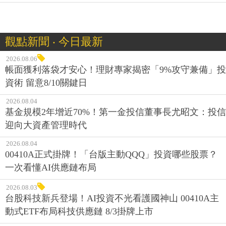
觀點新聞 ‧ 今日最新
2026.08.06
帳面獲利落袋才安心！理財專家揭密「9%攻守兼備」投
資術 留意8/10關鍵日
2026.08.04
基金規模2年增近70%！第一金投信董事長尤昭文：投信
迎向大資產管理時代
2026.08.04
00410A正式掛牌！「台版主動QQQ」投資哪些股票？
一次看懂AI供應鏈布局
2026.08.03
台股科技新兵登場！AI投資不光看護國神山 00410A主
動式ETF布局科技供應鏈 8/3掛牌上市