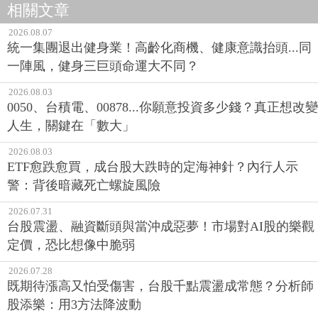
相關文章
2026.08.07
統一集團退出健身業！高齡化商機、健康意識抬頭...同
一陣風，健身三巨頭命運大不同？
2026.08.03
0050、台積電、00878...你願意投資多少錢？真正想改變
人生，關鍵在「數大」
2026.08.03
ETF愈跌愈買，成台股大跌時的定海神針？內行人示
警：背後暗藏死亡螺旋風險
2026.07.31
台股震盪、融資斷頭與當沖成惡夢！市場對AI股的樂觀
定價，恐比想像中脆弱
2026.07.28
既期待漲高又怕受傷害，台股千點震盪成常態？分析師
股添樂：用3方法降波動