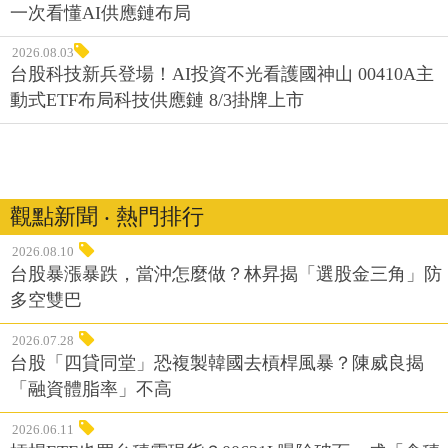
一次看懂AI供應鏈布局
2026.08.03
台股科技新兵登場！AI投資不光看護國神山 00410A主
動式ETF布局科技供應鏈 8/3掛牌上市
觀點新聞 ‧ 熱門排行
2026.08.10
台股暴漲暴跌，當沖怎麼做？林昇揭「選股金三角」防
多空雙巴
2026.07.28
台股「四貸同堂」恐複製韓國去槓桿風暴？陳威良揭
「融資體脂率」不高
2026.06.11