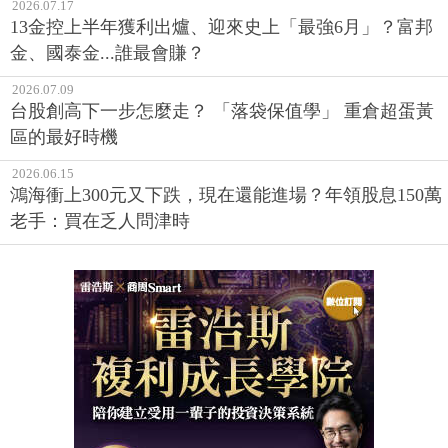
2026.07.17
13金控上半年獲利出爐、迎來史上「最強6月」？富邦
金、國泰金...誰最會賺？
2026.07.09
台股創高下一步怎麼走？ 「落袋保值學」 重倉超蛋黃
區的最好時機
2026.06.15
鴻海衝上300元又下跌，現在還能進場？年領股息150萬
老手：買在乏人問津時