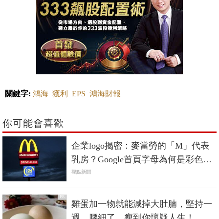
關鍵字:
鴻海
獲利
EPS
鴻海財報
你可能會喜歡
企業logo揭密：麥當勞的「M」代表
乳房？Google首頁字母為何是彩色
的？
觀點新聞
PR
雞蛋加一物就能減掉大肚腩，堅持一
週，腰細了，瘦到你懷疑人生！