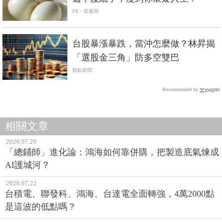
PR・新素簡
台股暴漲暴跌，當沖怎麼做？林昇揭
「選股金三角」防多空雙巴
觀點新聞
Recommended by
相關文章
2026.07.29
「總鋪師」進化論：鴻海如何靠併購，把製造底氣煉成
AI護城河？
2026.07.22
台積電、聯發科、鴻海、台達電全面轉強，4萬2000點
是這波的低點嗎？