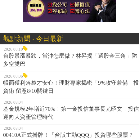
觀點新聞 ‧ 今日最新
2026.08.10
台股暴漲暴跌，當沖怎麼做？林昇揭「選股金三角」防
多空雙巴
2026.08.06
帳面獲利落袋才安心！理財專家揭密「9%攻守兼備」投
資術 留意8/10關鍵日
2026.08.04
基金規模2年增近70%！第一金投信董事長尤昭文：投信
迎向大資產管理時代
2026.08.04
00410A正式掛牌！「台版主動QQQ」投資哪些股票？