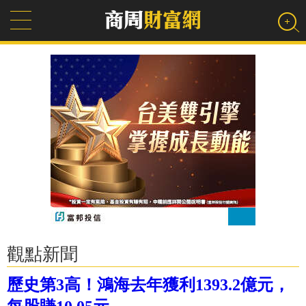
觀點新聞
歷史第3高！鴻海去年獲利1393.2億元，