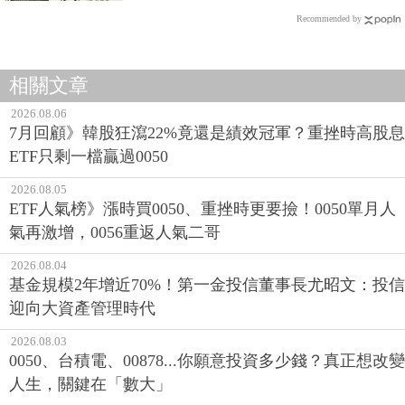
Recommended by
相關文章
2026.08.06
7月回顧》韓股狂瀉22%竟還是績效冠軍？重挫時高股息
ETF只剩一檔贏過0050
2026.08.05
ETF人氣榜》漲時買0050、重挫時更要撿！0050單月人
氣再激增，0056重返人氣二哥
2026.08.04
基金規模2年增近70%！第一金投信董事長尤昭文：投信
迎向大資產管理時代
2026.08.03
0050、台積電、00878...你願意投資多少錢？真正想改變
人生，關鍵在「數大」