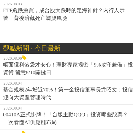
2026.08.03
ETF愈跌愈買，成台股大跌時的定海神針？內行人示
警：背後暗藏死亡螺旋風險
觀點新聞 ‧ 今日最新
2026.08.06
帳面獲利落袋才安心！理財專家揭密「9%攻守兼備」投
資術 留意8/10關鍵日
2026.08.04
基金規模2年增近70%！第一金投信董事長尤昭文：投信
迎向大資產管理時代
2026.08.04
00410A正式掛牌！「台版主動QQQ」投資哪些股票？
一次看懂AI供應鏈布局