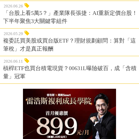
2026.06.26
「台股上看5萬5？」產業隊長張捷：AI重新定價台股！
下半年聚焦3大關鍵零組件
2026.05.29
複委託買美股或買台版ETF？理財規劃顧問：算對「這
筆稅」才是真正報酬
2026.06.11
槓桿ETF也買台積電現貨？00631L曝險破百，成「含積
量」冠軍