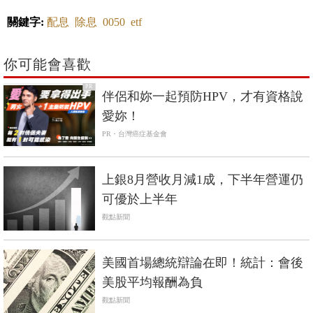
關鍵字:
配息
除息
0050
etf
你可能會喜歡
PR
伴侶和妳一起預防HPV，才有資格說
愛妳！
PR・台灣癌症基金會
上銀8月營收月減1成，下半年營運仍
可優於上半年
觀點新聞
美國首場總統辯論在即！統計：會後
美股平均報酬為負
觀點新聞