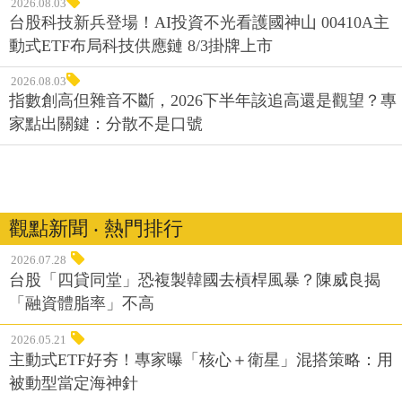
2026.08.03
台股科技新兵登場！AI投資不光看護國神山 00410A主
動式ETF布局科技供應鏈 8/3掛牌上市
2026.08.03
指數創高但雜音不斷，2026下半年該追高還是觀望？專
家點出關鍵：分散不是口號
觀點新聞 ‧ 熱門排行
2026.07.28
台股「四貸同堂」恐複製韓國去槓桿風暴？陳威良揭
「融資體脂率」不高
2026.05.21
主動式ETF好夯！專家曝「核心＋衛星」混搭策略：用
被動型當定海神針