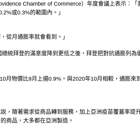
dence Chamber of Commerce）年度會議上表示：
.2%或0.3%的範圍內。」
解，從月通膨率就會看到。」
美國總統拜登的滿意度降到更低之後，拜登把對抗通膨列為
I指數，10月物價比9月上揚0.9%。與2020年10月相較，通膨來
還說，隨著需求從商品轉到服務，加上亞洲疫苗覆蓋率提
售的商品，大多都在亞洲製造。