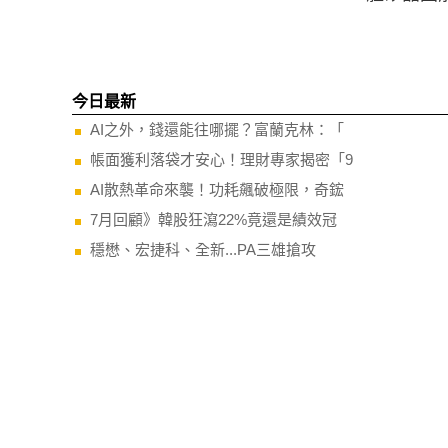
今日最新
AI之外，錢還能往哪擺？富蘭克林：「
帳面獲利落袋才安心！理財專家揭密「9
AI散熱革命來襲！功耗飆破極限，奇鋐
7月回顧》韓股狂瀉22%竟還是績效冠
穩懋、宏捷科、全新...PA三雄搶攻