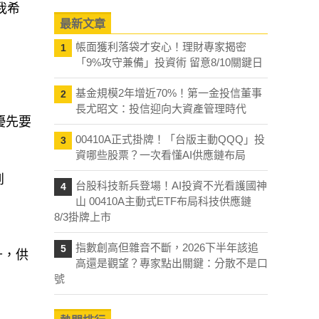
「我希
最新文章
帳面獲利落袋才安心！理財專家揭密
1
「9%攻守兼備」投資術 留意8/10關鍵日
基金規模2年增近70%！第一金投信董事
2
長尤昭文：投信迎向大資產管理時代
優先要
00410A正式掛牌！「台版主動QQQ」投
3
資哪些股票？一次看懂AI供應鏈布局
到
台股科技新兵登場！AI投資不光看護國神
4
山 00410A主動式ETF布局科技供應鏈
8/3掛牌上市
指數創高但雜音不斷，2026下半年該追
5
升，供
高還是觀望？專家點出關鍵：分散不是口
號