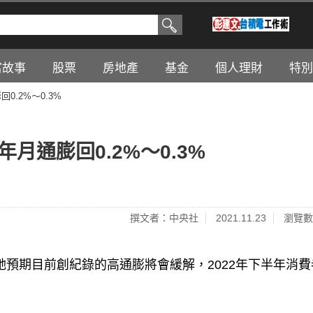
富故事
股票
房地產
基金
個人理財
特別
0.2%～0.3%
月通膨回0.2%～0.3%
撰文者：中央社
2021.11.23
瀏覽數
表示，她預期目前創紀錄的高通膨將會緩解，2022年下半年消