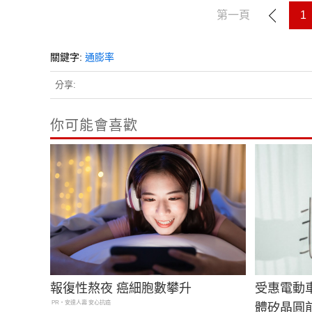
第一頁
1
關鍵字:
通膨率
分享:
你可能會喜歡
報復性熬夜 癌細胞數攀升
受惠電動
PR・安達人壽 安心抗癌
體矽晶圓