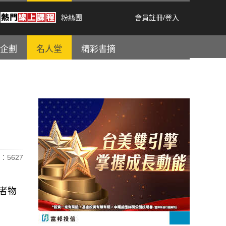
粉絲團
會員註冊
/
登入
企劃
名人堂
精彩書摘
：5627
費者物