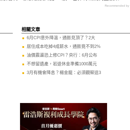
Recommended by
相關文章
6月CPI意外降溫，通膨見頂了？2大
居住成本吃掉4成薪水，通膨竟不到2%
油價震盪恐上修CPI？央行：6月公布
不想留遺產，若退休金準備1000萬元
3月有機會降息？楊金龍：必須觀察這3