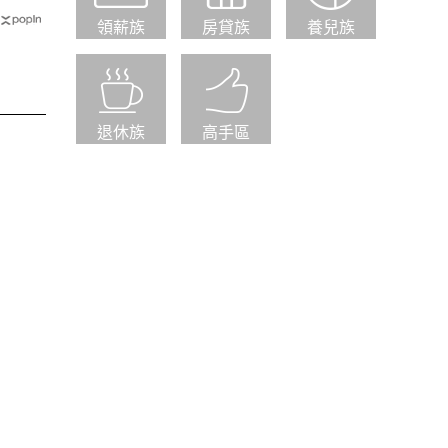
領薪族
房貸族
養兒族
退休族
高手區