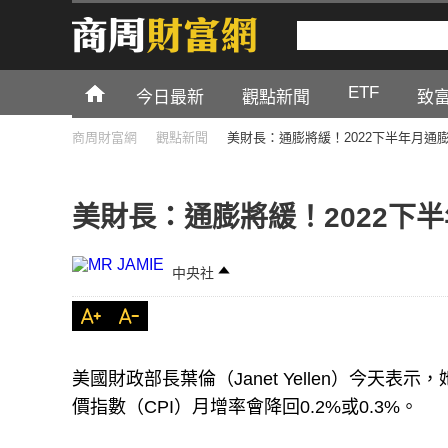
ETF
今日最新
觀點新聞
致
商周財富網
觀點新聞
美財長：通膨將緩！2022下半年月通膨回
美財長：通膨將緩！2022下半年
中央社
美國財政部長葉倫（Janet Yellen）今天
價指數（CPI）月增率會降回0.2%或0.3%。