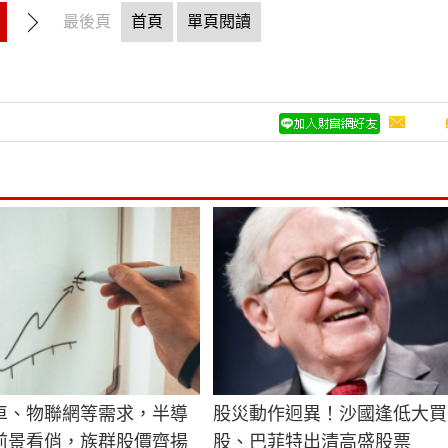
最後頁
首頁
單頁閱讀
車、物聯網等需求，半導
股災動作迥異！沙國逢低大買
前景看俏，族群股價齊揚
股、巴菲特出清高盛股票