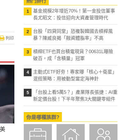
熱門排行
基金規模2年增近70%！第一金投信董事
1
長尤昭文：投信迎向大資產管理時代
台股「四貸同堂」恐複製韓國去槓桿風
2
暴？陳威良揭「融資體脂率」不高
列印
槓桿ETF也買台積電現貨？00631L曝險
3
破百，成「含積量」冠軍
主動式ETF好夯！專家曝「核心＋衛星」
4
混搭策略：用被動型當定海神針
「台股上看5萬5？」產業隊長張捷：AI重
5
新定價台股！下半年聚焦3大關鍵零組件
你是哪種族群?
美