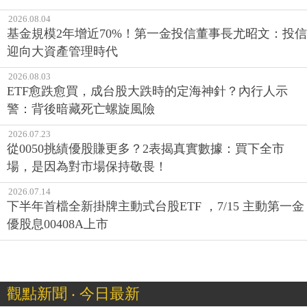
2026.08.04
基金規模2年增近70%！第一金投信董事長尤昭文：投信
迎向大資產管理時代
2026.08.03
ETF愈跌愈買，成台股大跌時的定海神針？內行人示
警：背後暗藏死亡螺旋風險
2026.07.23
從0050挑績優股賺更多？2表揭真實數據：買下全市
場，是因為對市場保持敬畏！
2026.07.14
下半年首檔全新掛牌主動式台股ETF ，7/15 主動第一金
優股息00408A上市
觀點新聞 ‧ 今日最新