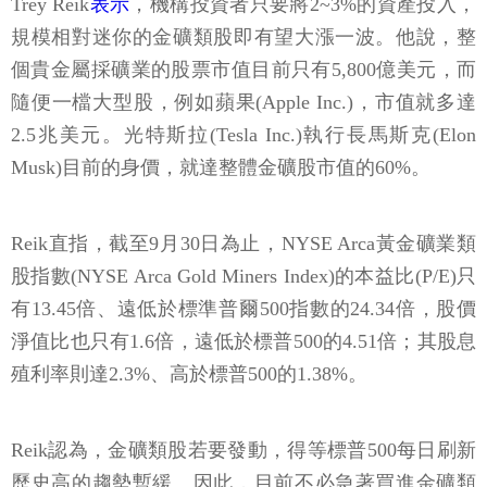
Trey Reik
表示
，機構投資者只要將2~3%的資產投入，
規模相對迷你的金礦類股即有望大漲一波。他說，整
個貴金屬採礦業的股票市值目前只有5,800億美元，而
隨便一檔大型股，例如蘋果(Apple Inc.)，市值就多達
2.5兆美元。光特斯拉(Tesla Inc.)執行長馬斯克(Elon
Musk)目前的身價，就達整體金礦股市值的60%。
Reik直指，截至9月30日為止，NYSE Arca黃金礦業類
股指數(NYSE Arca Gold Miners Index)的本益比(P/E)只
有13.45倍、遠低於標準普爾500指數的24.34倍，股價
淨值比也只有1.6倍，遠低於標普500的4.51倍；其股息
殖利率則達2.3%、高於標普500的1.38%。
Reik認為，金礦類股若要發動，得等標普500每日刷新
歷史高的趨勢暫緩。因此，目前不必急著買進金礦類