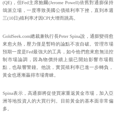
(QE)，但Fed主席鮑爾(Jerome Powell)依舊對通膨保持
鴿派立場，一度導致美國公債殖利率下挫，直到本週
三(10日)殖利率才因CPI大增而跳高。
GoldSeek.com總裁兼執行長Peter Spina說，通膨變得愈
來愈火熱，壓力僅是暫時的論點不攻自破。管理市場
預期一度是Fed最強大的工具，如今他們愈來愈無法控
制市場論調，因為物價持續上揚已開始影響市場觀
點，也敲響警鐘。他說，實質殖利率已進一步轉負，
黃金也逐漸贏得市場青睞。
Spina表示，高通膨將促使買家重返黃金市場，加入亞
洲等地投資人的大買行列。目前黃金的基本面非常偏
多。