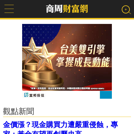
觀點新聞
金價漲？現金購買力遭嚴重侵蝕，專