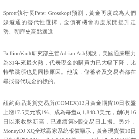
Sprott執行長Peter Grosskopf預測，黃金再度成為人們
躲避通的替代性選擇，金價有機會再度展開揚升走
勢、朝歷史高點邁進。
BullionVault研究部主管Adrian Ash則說，美國通膨壓力
為31年來最火熱，代表現金的購買力已大幅下降，比
特幣跳漲也是同樣原因。他說，儲蓄者及交易者都在
尋找替代現金的標的。
紐約商品期貨交易所(COMEX)12月黃金期貨10日收盤
上漲17.5美元或1%、成為每盎司1,848.3美元，創6月16
日以來收盤新高，已連續第5個交易日上揚。另外，
MoneyDJ XQ全球贏家系統報價顯示，黃金現貨價10日