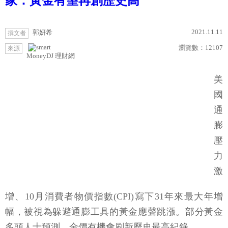
家：黃金有望再創歷史高
2021.11.11
郭妍希
撰文者
瀏覽數：
12107
來源
MoneyDJ 理財網
美
國
通
膨
壓
力
激
增、10月消費者物價指數(CPI)寫下31年來最大年增
幅，被視為躲避通膨工具的黃金應聲跳漲。部分黃金
多頭人士預測，金價有機會刷新歷史最高紀錄。