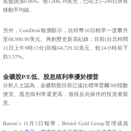
尾盤跳漲0.86%、收1,846.39美元，已站上5~240日所有
移動平均線。
另外，CoinDesk報價顯示，比特幣10日稍早一度攀升
至68,990.90美元、再創歷史新高紀錄；目前(台北時間
11日上午9時13分)則報64,729.32美元、較24小時前下
跌3.57%。
金礦股P/E低、股息殖利率優於標普
分析人士認為，金礦類股目前已遠比標準普爾500指數
便宜、股息殖利率還更高，值得反向操作的投資者留
意。
Barron`s 11月5日報導，Bristol Gold Group管理成員