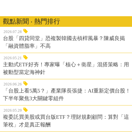
觀點新聞 ‧ 熱門排行
2026.07.28
台股「四貸同堂」恐複製韓國去槓桿風暴？陳威良揭
「融資體脂率」不高
2026.05.21
主動式ETF好夯！專家曝「核心＋衛星」混搭策略：用
被動型當定海神針
2026.06.26
「台股上看5萬5？」產業隊長張捷：AI重新定價台股！
下半年聚焦3大關鍵零組件
2026.05.29
複委託買美股或買台版ETF？理財規劃顧問：算對「這
筆稅」才是真正報酬