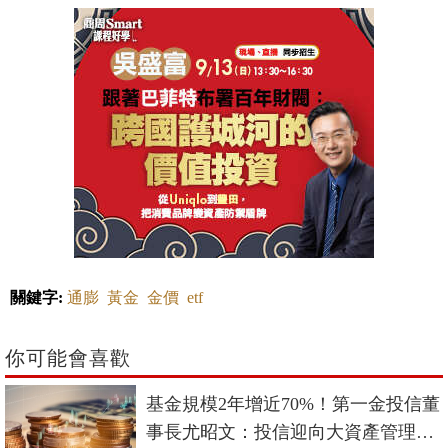
關鍵字:
通膨
黃金
金價
etf
你可能會喜歡
基金規模2年增近70%！第一金投信董
事長尤昭文：投信迎向大資產管理時