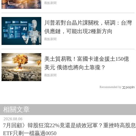
代
觀點新聞
川普若對台晶片課關稅，研調：台灣
供應鏈，可能出現2種新方向
觀點新聞
美土貿易戰！富國卡達金援土150億
美元 俄德也將向土靠攏？
觀點新聞
Recommended by
相關文章
2026.08.06
7月回顧》韓股狂瀉22%竟還是績效冠軍？重挫時高股息
ETF只剩一檔贏過0050