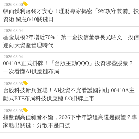
2026.08.06
帳面獲利落袋才安心！理財專家揭密「9%攻守兼備」投
資術 留意8/10關鍵日
2026.08.04
基金規模2年增近70%！第一金投信董事長尤昭文：投信
迎向大資產管理時代
2026.08.04
00410A正式掛牌！「台版主動QQQ」投資哪些股票？
一次看懂AI供應鏈布局
2026.08.03
台股科技新兵登場！AI投資不光看護國神山 00410A主
動式ETF布局科技供應鏈 8/3掛牌上市
2026.08.03
指數創高但雜音不斷，2026下半年該追高還是觀望？專
家點出關鍵：分散不是口號