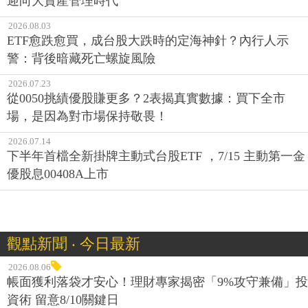
迎向大資產管理時代
2026.08.03
ETF愈跌愈買，成台股大跌時的定海神針？內行人示
警：背後暗藏死亡螺旋風險
2026.07.23
從0050挑績優股賺更多？2表揭真實數據：買下全市
場，是因為對市場保持敬畏！
2026.07.14
下半年首檔全新掛牌主動式台股ETF ，7/15 主動第一金
優股息00408A上市
觀點新聞 ‧ 今日最新
2026.08.06
帳面獲利落袋才安心！理財專家揭密「9%攻守兼備」投
資術 留意8/10關鍵日