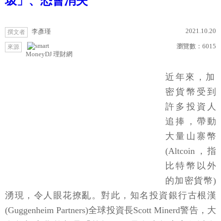
圾」、恐會消失
2021.10.20
李彥瑾
撰文者
瀏覽數：
6015
來源
MoneyDJ 理財網
近年來，加
密貨幣受到
許多投資人
追捧，帶動
大量山寨幣
(Altcoin，指
比特幣以外
的加密貨幣)
湧現，令人眼花撩亂。對此，知名投資銀行古根漢
(Guggenheim Partners)全球投資長Scott Minerd警告，大