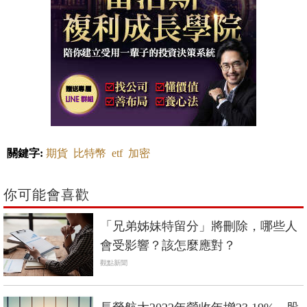
關鍵字:
期貨
比特幣
etf
加密
你可能會喜歡
「兄弟姊妹特留分」將刪除，哪些人
會受影響？該怎麼應對？
觀點新聞