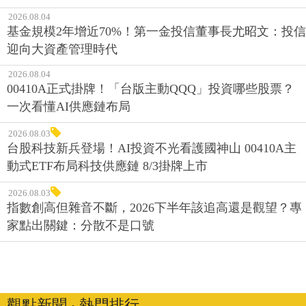
2026.08.04
基金規模2年增近70%！第一金投信董事長尤昭文：投信
迎向大資產管理時代
2026.08.04
00410A正式掛牌！「台版主動QQQ」投資哪些股票？
一次看懂AI供應鏈布局
2026.08.03
台股科技新兵登場！AI投資不光看護國神山 00410A主
動式ETF布局科技供應鏈 8/3掛牌上市
2026.08.03
指數創高但雜音不斷，2026下半年該追高還是觀望？專
家點出關鍵：分散不是口號
觀點新聞 ‧ 熱門排行