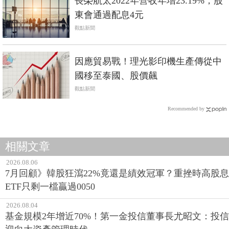
長榮航太2022年營收年增23.19%，股
東會通過配息4元
觀點新聞
因應貿易戰！理光影印機生產傳從中
國移至泰國、股價飆
觀點新聞
Recommended by
相關文章
2026.08.06
7月回顧》韓股狂瀉22%竟還是績效冠軍？重挫時高股息
ETF只剩一檔贏過0050
2026.08.04
基金規模2年增近70%！第一金投信董事長尤昭文：投信