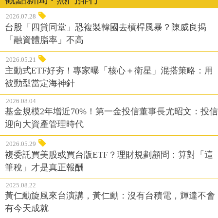
2026.07.28
台股「四貸同堂」恐複製韓國去槓桿風暴？陳威良揭
「融資體脂率」不高
2026.05.21
主動式ETF好夯！專家曝「核心＋衛星」混搭策略：用
被動型當定海神針
2026.08.04
基金規模2年增近70%！第一金投信董事長尤昭文：投信
迎向大資產管理時代
2026.05.29
複委託買美股或買台版ETF？理財規劃顧問：算對「這
筆稅」才是真正報酬
2025.08.22
黃仁勳旋風來台演講，黃仁勳：沒有台積電，輝達不會
有今天成就