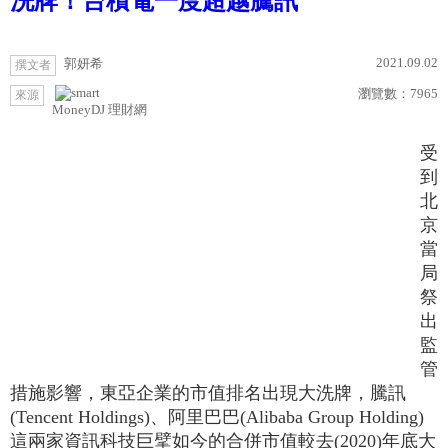
洗牌！台積電一度超越騰訊
2021.09.02
郭妍希
撰文者
瀏覽數：
7965
來源
MoneyDJ 理財網
受
到
北
京
當
局
祭
出
監
管
措施影響，東亞企業的市值排名出現大洗牌，騰訊
(Tencent Holdings)、阿里巴巴(Alibaba Group Holding)
這兩家資訊科技巨擘如今的合併市值較去(2020)年底大