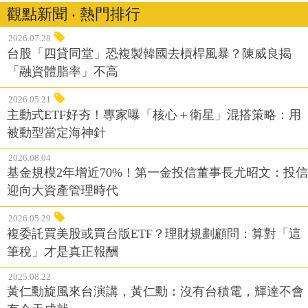
觀點新聞 ‧ 熱門排行
2026.07.28
台股「四貸同堂」恐複製韓國去槓桿風暴？陳威良揭
「融資體脂率」不高
2026.05.21
主動式ETF好夯！專家曝「核心＋衛星」混搭策略：用
被動型當定海神針
2026.08.04
基金規模2年增近70%！第一金投信董事長尤昭文：投信
迎向大資產管理時代
2026.05.29
複委託買美股或買台版ETF？理財規劃顧問：算對「這
筆稅」才是真正報酬
2025.08.22
黃仁勳旋風來台演講，黃仁勳：沒有台積電，輝達不會