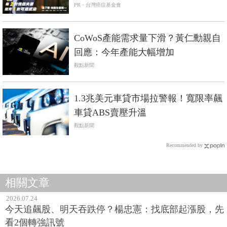
PR・台灣癌症基金會
CoWoS產能需求量下滑？黃仁勳親自
回應：今年產能大幅增加
觀點新聞
1.3兆美元車貸市場拉警報！寬限率飆
車貸ABS賣壓升溫
觀點新聞
Recommended by
相關文章
2026.07.24
今天追飆股、明天吞跌停？楊忠憲：找底部起漲股，先
看2個轉強訊號