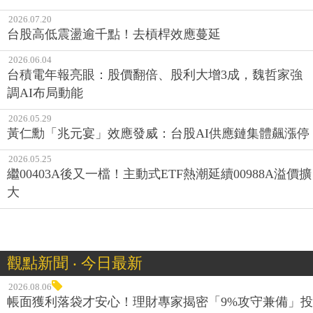
2026.07.20
台股高低震盪逾千點！去槓桿效應蔓延
2026.06.04
台積電年報亮眼：股價翻倍、股利大增3成，魏哲家強
調AI布局動能
2026.05.29
黃仁勳「兆元宴」效應發威：台股AI供應鏈集體飆漲停
2026.05.25
繼00403A後又一檔！主動式ETF熱潮延續00988A溢價擴
大
觀點新聞 ‧ 今日最新
2026.08.06
帳面獲利落袋才安心！理財專家揭密「9%攻守兼備」投