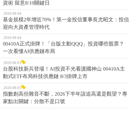
資術 留意8/10關鍵日
2026.08.04
基金規模2年增近70%！第一金投信董事長尤昭文：投信
迎向大資產管理時代
2026.08.04
00410A正式掛牌！「台版主動QQQ」投資哪些股票？
一次看懂AI供應鏈布局
2026.08.03
台股科技新兵登場！AI投資不光看護國神山 00410A主
動式ETF布局科技供應鏈 8/3掛牌上市
2026.08.03
指數創高但雜音不斷，2026下半年該追高還是觀望？專
家點出關鍵：分散不是口號