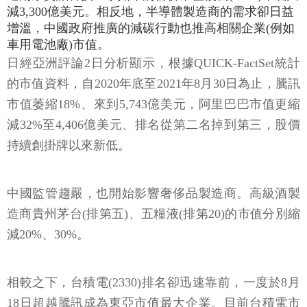
減3,300億美元。相反地，半導體製造商的需求卻日益
增溫，中國政府推廣的減碳行動也推高相關企業(例如
車用電池廠)市值。
日經亞洲評論2日分析顯示，根據QUICK-FactSet統計
的市值資料，自2020年底至2021年8月30日為止，騰訊
市值萎縮18%、來到5,743億美元，阿里巴巴市值更縮
減32%至4,406億美元、排名從第二名掉到第三，股價
持續創掛牌以來新低。
中國監管趨嚴，也開始影響奢侈品製造商。高級酒製
造商貴州茅台(排第五)、五糧液(排第20)的市值分別縮
減20%、30%。
相較之下，台積電(2330)排名卻迅速靠前，一度於8月
18日超越騰訊成為東亞市值最大企業。目前台積電市