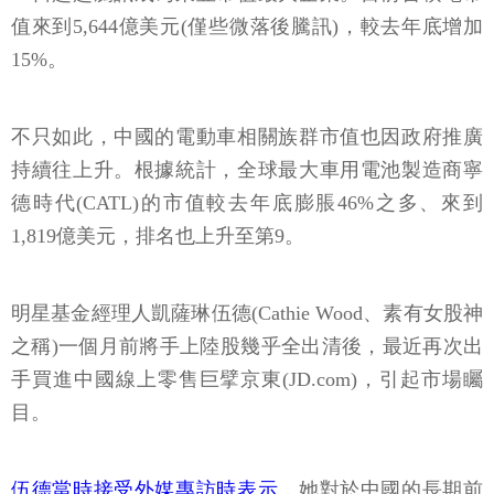
值來到5,644億美元(僅些微落後騰訊)，較去年底增加
15%。
不只如此，中國的電動車相關族群市值也因政府推廣
持續往上升。根據統計，全球最大車用電池製造商寧
德時代(CATL)的市值較去年底膨脹46%之多、來到
1,819億美元，排名也上升至第9。
明星基金經理人凱薩琳伍德(Cathie Wood、素有女股神
之稱)一個月前將手上陸股幾乎全出清後，最近再次出
手買進中國線上零售巨擘京東(JD.com)，引起市場矚
目。
伍德當時接受外媒專訪時表示
，她對於中國的長期前