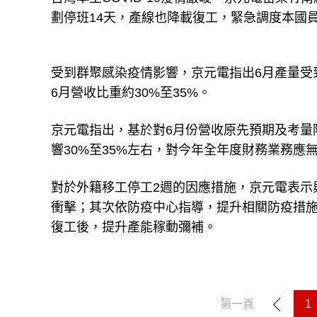
劃停班14天，產線也降載復工，緊急調度本國
受到群聚感染疫情影響，京元電指出6月產量受到
6月營收比重約30%至35%。
京元電指出，基於對6月份營收原先預期及考量
響30%至35%左右，對今年全年度財務業務應
對於外籍移工停工2週的因應措施，京元電表示
衝擊；其次依防疫中心指導，提升相關防疫措
復工後，提升產能稼動彌補。
第一頁
1