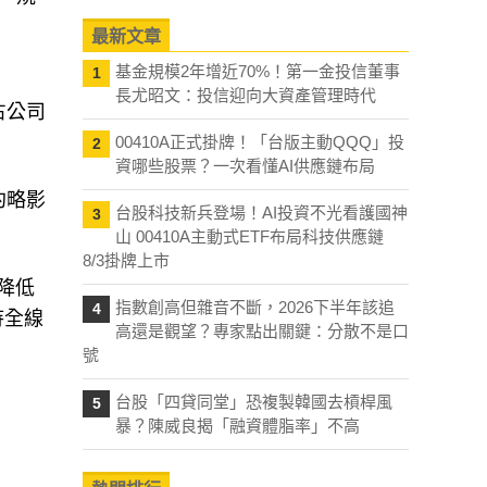
最新文章
基金規模2年增近70%！第一金投信董事
1
長尤昭文：投信迎向大資產管理時代
占公司
00410A正式掛牌！「台版主動QQQ」投
2
資哪些股票？一次看懂AI供應鏈布局
約略影
台股科技新兵登場！AI投資不光看護國神
3
山 00410A主動式ETF布局科技供應鏈
8/3掛牌上市
降低
指數創高但雜音不斷，2026下半年該追
4
待全線
高還是觀望？專家點出關鍵：分散不是口
號
台股「四貸同堂」恐複製韓國去槓桿風
5
暴？陳威良揭「融資體脂率」不高