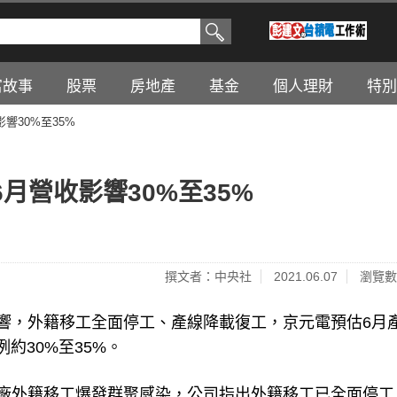
富故事
股票
房地產
基金
個人理財
特別
響30%至35%
月營收影響30%至35%
撰文者：中央社
2021.06.07
瀏覽數
染影響，外籍移工全面停工、產線降載復工，京元電預估6月
約30%至35%。
竹南廠外籍移工爆發群聚感染，公司指出外籍移工已全面停工