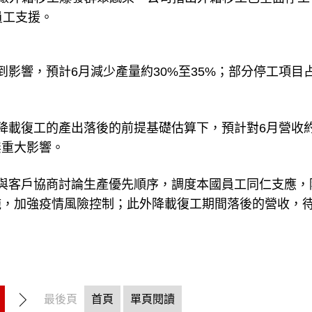
員工支援。
影響，預計6月減少產量約30%至35%；部分停工項目
降載復工的產出落後的前提基礎估算下，預計對6月營收
無重大影響。
與客戶協商討論生產優先順序，調度本國員工同仁支應，
施，加強疫情風險控制；此外降載復工期間落後的營收，
最後頁
首頁
單頁閱讀