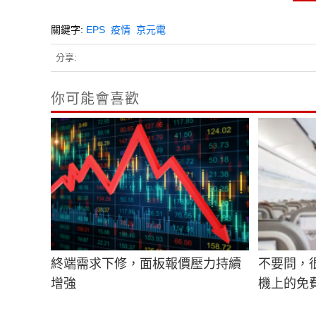
關鍵字:
EPS
疫情
京元電
分享:
你可能會喜歡
終端需求下修，面板報價壓力持續
不要問，
增強
機上的免費