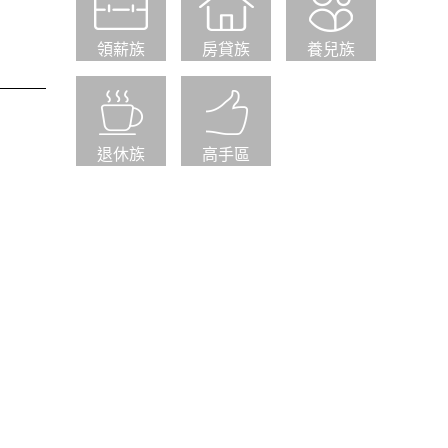
領薪族
房貸族
養兒族
退休族
高手區