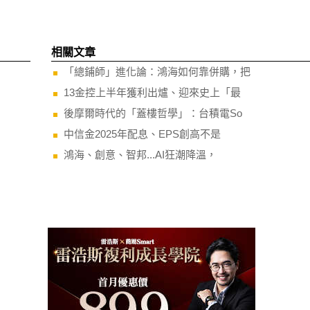
相關文章
「總鋪師」進化論：鴻海如何靠併購，把
13金控上半年獲利出爐、迎來史上「最
後摩爾時代的「蓋樓哲學」：台積電So
中信金2025年配息、EPS創高不是
鴻海、創意、智邦...AI狂潮降溫，