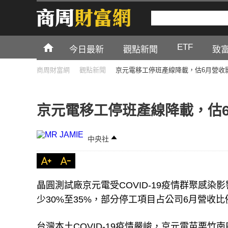
ETF
今日最新
觀點新聞
致
商周財富網
觀點新聞
京元電移工停班產線降載，估6月營收影
京元電移工停班產線降載，估6
中央社
晶圓測試廠京元電受COVID-19疫情群聚感
少30%至35%，部分停工項目占公司6月營收比例
台灣本土COVID-19疫情嚴峻，京元電苗栗