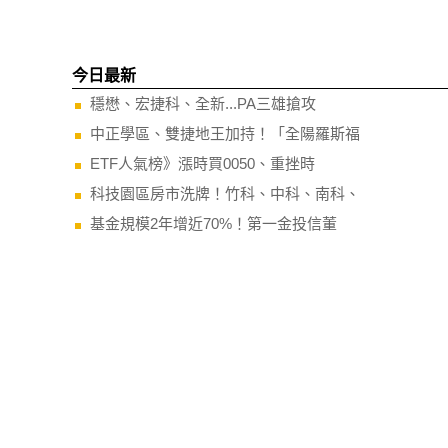
今日最新
穩懋、宏捷科、全新...PA三雄搶攻
中正學區、雙捷地王加持！「全陽羅斯福
ETF人氣榜》漲時買0050、重挫時
科技園區房市洗牌！竹科、中科、南科、
基金規模2年增近70%！第一金投信董