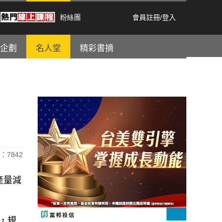
粉絲團
會員註冊
/
登入
企劃
名人堂
精彩書摘
：7842
產量減
，規