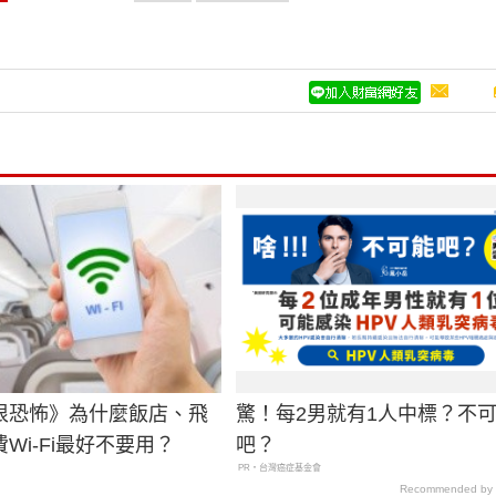
很恐怖》為什麼飯店、飛
驚！每2男就有1人中標？不
Wi-Fi最好不要用？
吧？
PR・台灣癌症基金會
Recommended by