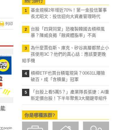
熱門排行
基金規模2年增近70%！第一金投信董事
1
長尤昭文：投信迎向大資產管理時代
列印
台股「四貸同堂」恐複製韓國去槓桿風
2
暴？陳威良揭「融資體脂率」不高
為什麼賈伯斯、庫克、矽谷高層都禁止小
3
孩使用3C？他們的真心話：應該要更晚
給手機
槓桿ETF也買台積電現貨？00631L曝險
4
破百，成「含積量」冠軍
「台股上看5萬5？」產業隊長張捷：AI重
5
新定價台股！下半年聚焦3大關鍵零組件
可能
你是哪種族群?