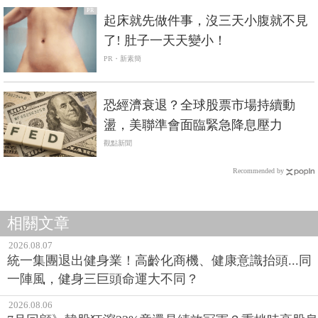
PR
起床就先做件事，沒三天小腹就不見
了! 肚子一天天變小！
PR・新素簡
恐經濟衰退？全球股票市場持續動
盪，美聯準會面臨緊急降息壓力
觀點新聞
Recommended by
相關文章
2026.08.07
統一集團退出健身業！高齡化商機、健康意識抬頭...同
一陣風，健身三巨頭命運大不同？
2026.08.06