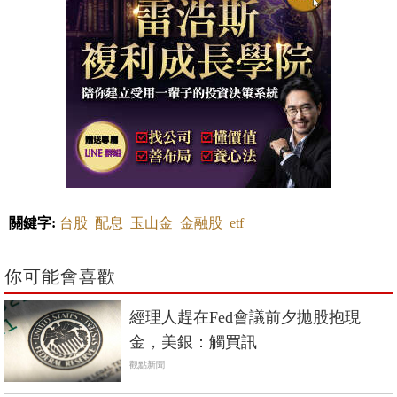
關鍵字:
台股
配息
玉山金
金融股
etf
你可能會喜歡
經理人趕在Fed會議前夕拋股抱現
金，美銀：觸買訊
觀點新聞