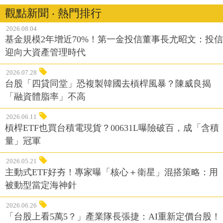
觀點新聞 ‧ 熱門排行
2026.08.04
基金規模2年增近70%！第一金投信董事長尤昭文：投信
迎向大資產管理時代
2026.07.28
台股「四貸同堂」恐複製韓國去槓桿風暴？陳威良揭
「融資體脂率」不高
2026.06.11
槓桿ETF也買台積電現貨？00631L曝險破百，成「含積
量」冠軍
2026.05.21
主動式ETF好夯！專家曝「核心＋衛星」混搭策略：用
被動型當定海神針
2026.06.26
「台股上看5萬5？」產業隊長張捷：AI重新定價台股！