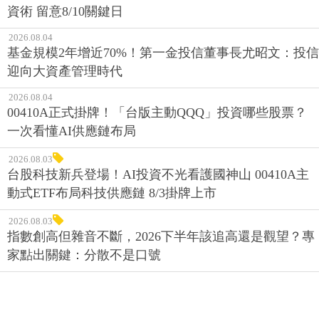
資術 留意8/10關鍵日
2026.08.04
基金規模2年增近70%！第一金投信董事長尤昭文：投信
迎向大資產管理時代
2026.08.04
00410A正式掛牌！「台版主動QQQ」投資哪些股票？
一次看懂AI供應鏈布局
2026.08.03
台股科技新兵登場！AI投資不光看護國神山 00410A主
動式ETF布局科技供應鏈 8/3掛牌上市
2026.08.03
指數創高但雜音不斷，2026下半年該追高還是觀望？專
家點出關鍵：分散不是口號