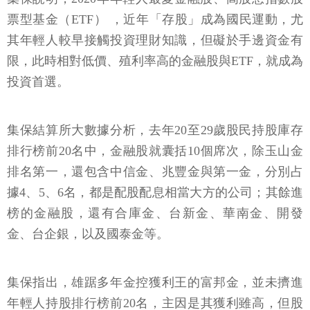
票型基金（ETF） ，近年「存股」成為國民運動，尤
其年輕人較早接觸投資理財知識，但礙於手邊資金有
限，此時相對低價、殖利率高的金融股與ETF，就成為
投資首選。
集保結算所大數據分析，去年20至29歲股民持股庫存
排行榜前20名中，金融股就囊括10個席次，除玉山金
排名第一，還包含中信金、兆豐金與第一金，分別占
據4、5、6名，都是配股配息相當大方的公司；其餘進
榜的金融股，還有合庫金、台新金、華南金、開發
金、台企銀，以及國泰金等。
集保指出，雄踞多年金控獲利王的富邦金，並未擠進
年輕人持股排行榜前20名，主因是其獲利雖高，但股