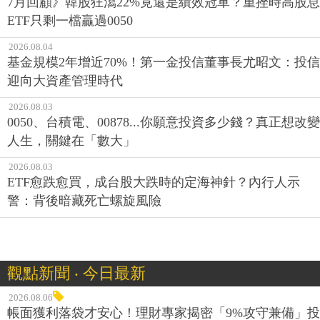
7月回顧》韓股狂瀉22%竟還是績效冠軍？重挫時高股息
ETF只剩一檔贏過0050
2026.08.04
基金規模2年增近70%！第一金投信董事長尤昭文：投信
迎向大資產管理時代
2026.08.03
0050、台積電、00878...你願意投資多少錢？真正想改變
人生，關鍵在「數大」
2026.08.03
ETF愈跌愈買，成台股大跌時的定海神針？內行人示
警：背後暗藏死亡螺旋風險
觀點新聞 ‧ 今日最新
2026.08.06
帳面獲利落袋才安心！理財專家揭密「9%攻守兼備」投