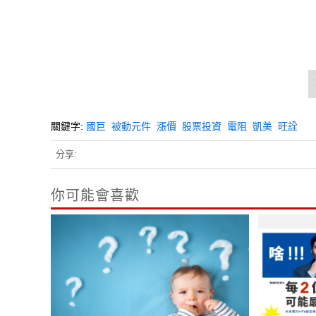
關鍵字:
國巨
被動元件
漲價
股票投資
電阻
凱美
旺詮
分享:
你可能會喜歡