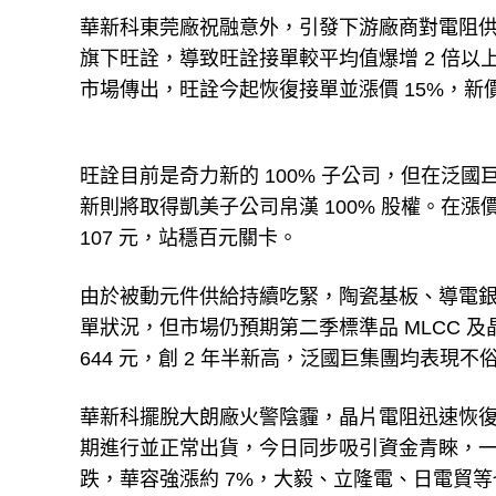
華新科東莞廠祝融意外，引發下游廠商對電阻供給預
旗下旺詮，導致旺詮接單較平均值爆增 2 倍以
市場傳出，旺詮今起恢復接單並漲價 15%，新價格
旺詮目前是奇力新的 100% 子公司，但在泛國
新則將取得凱美子公司帛漢 100% 股權。在
107 元，站穩百元關卡。
由於被動元件供給持續吃緊，陶瓷基板、導電
單狀況，但市場仍預期第二季標準品 MLCC 
644 元，創 2 年半新高，泛國巨集團均表現不
華新科擺脫大朗廠火警陰霾，晶片電阻迅速恢復生
期進行並正常出貨，今日同步吸引資金青睞，一度漲
跌，華容強漲約 7%，大毅、立隆電、日電貿等也