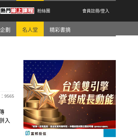
粉絲團
會員註冊
/
登入
企劃
名人堂
精彩書摘
：9565
傳
將併入