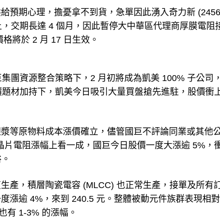
期心理，擔憂拿不到貨，急單因此湧入奇力新 (2456-
上，交期長達 4 個月，因此暫停大中華區代理商厚膜電阻
將於 2 月 17 日生效。
巨集團資源整合策略下，2 月初將成為凱美 100% 子公司
漲價題材加持下，凱美今日吸引大量買盤搶先進駐，股價衝
銀漿等原物料成本漲價確立，儘管國巨不評論同業或其他
及晶片電阻漲幅上看一成，國巨今日股價一度大漲逾 5%，
俗。
產，積層陶瓷電容 (MLCC) 也正常生產，接單及所有
逾 4%，來到 240.5 元。整體被動元件族群表現相
有 1-3% 的漲幅。