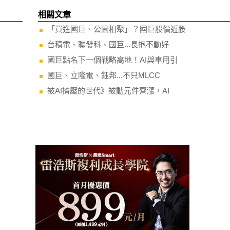
相關文章
「買進國巨、公園相聚」？國巨股價近腰
台積電、聯發科、國巨...長抱不動好
國巨點名下一個戰略高地！AI與車用引
國巨、立隆電、鈺邦...不只MLCC
被AI擠壓的世代》被動元件齊漲，AI