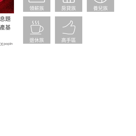
領薪族
房貸族
養兒族
息題
產基
退休族
高手區