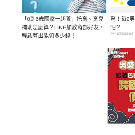
「0到6歲國家一起養」托育、育兒
驚！每2
補助怎麼算？LINE加教育部好友，
吧？
PR・台灣癌症基金會
輕鬆算出能領多少錢！