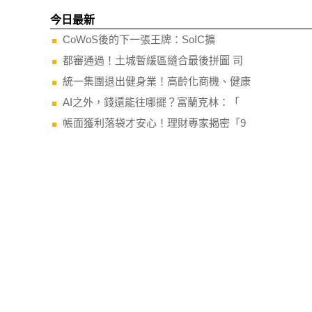
今日最新
CoWoS後的下一張王牌：SoIC擴
都審通過！土城暫緩區縫合最後拼圖 司
統一集團退出健身業！高齡化商機、健康
AI之外，錢還能往哪擺？富蘭克林：「
帳面獲利落袋才安心！理財專家揭密「9