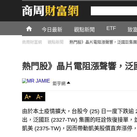
ETF
今日最新
觀點新聞
致
商周財富網
觀點新聞
熱門股》晶片電阻漲聲響，泛國巨集團
熱門股》晶片電阻漲聲響，泛
鉅亨網
由於本土疫情擴大，台股今 (25) 日一度下跌
出，泛國巨 (2327-TW) 集團的旺詮恢復接
凱美 (2375-TW)，因而帶動凱美股價直奔漲