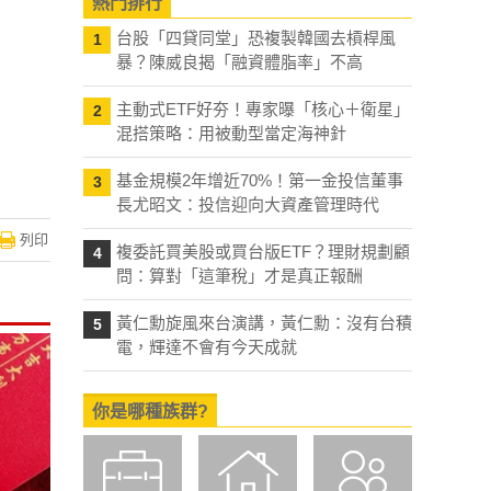
熱門排行
台股「四貸同堂」恐複製韓國去槓桿風
1
暴？陳威良揭「融資體脂率」不高
主動式ETF好夯！專家曝「核心＋衛星」
2
混搭策略：用被動型當定海神針
基金規模2年增近70%！第一金投信董事
3
長尤昭文：投信迎向大資產管理時代
列印
複委託買美股或買台版ETF？理財規劃顧
4
問：算對「這筆稅」才是真正報酬
黃仁勳旋風來台演講，黃仁勳：沒有台積
5
電，輝達不會有今天成就
你是哪種族群?