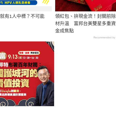
男就有1人中標？不可能
領紅包、拚現金流！封關前除
材升溫 富邦台美雙星多重資
金成焦點
Recommended by