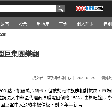
富故事
股票
房地產
基金
個人理財
特別
樂翻
國巨集團樂翻
撰文者：鉅亨網新聞中心
2021.01.25
瀏覽數
逾 200 點，摜破萬六關卡，但被動元件族群相對抗跌，市場
單，並調漲大中華區代理商厚膜電阻價格 15%，由於旺詮即
停，國巨盤中大漲約半根停板，創 2 年半新高。