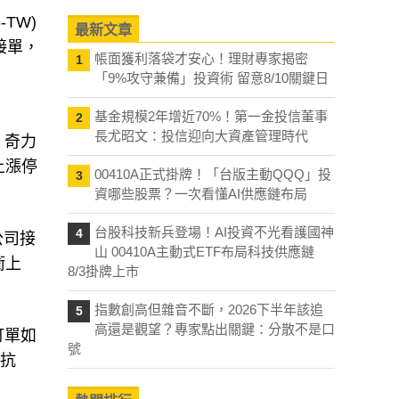
TW)
最新文章
接單，
帳面獲利落袋才安心！理財專家揭密
1
「9%攻守兼備」投資術 留意8/10關鍵日
基金規模2年增近70%！第一金投信董事
2
長尤昭文：投信迎向大資產管理時代
，奇力
上漲停
00410A正式掛牌！「台版主動QQQ」投
3
資哪些股票？一次看懂AI供應鏈布局
台股科技新兵登場！AI投資不光看護國神
4
公司接
山 00410A主動式ETF布局科技供應鏈
衝上
8/3掛牌上市
指數創高但雜音不斷，2026下半年該追
5
高還是觀望？專家點出關鍵：分散不是口
訂單如
號
對抗