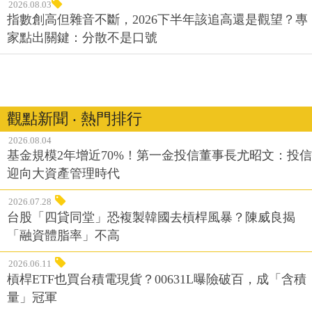
2026.08.03
指數創高但雜音不斷，2026下半年該追高還是觀望？專
家點出關鍵：分散不是口號
觀點新聞 ‧ 熱門排行
2026.08.04
基金規模2年增近70%！第一金投信董事長尤昭文：投信
迎向大資產管理時代
2026.07.28
台股「四貸同堂」恐複製韓國去槓桿風暴？陳威良揭
「融資體脂率」不高
2026.06.11
槓桿ETF也買台積電現貨？00631L曝險破百，成「含積
量」冠軍