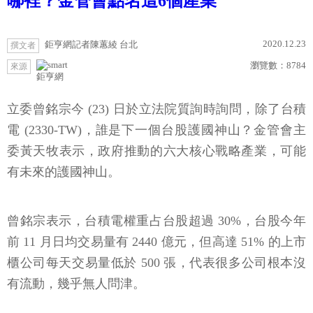
哪裡？金管會點名這6個產業
2020.12.23
鉅亨網記者陳蕙綾 台北
撰文者
瀏覽數：
8784
來源
鉅亨網
立委曾銘宗今 (23) 日於立法院質詢時詢問，除了台積
電 (2330-TW)，誰是下一個台股護國神山？金管會主
委黃天牧表示，政府推動的六大核心戰略產業，可能
有未來的護國神山。
曾銘宗表示，台積電權重占台股超過 30%，台股今年
前 11 月日均交易量有 2440 億元，但高達 51% 的上市
櫃公司每天交易量低於 500 張，代表很多公司根本沒
有流動，幾乎無人問津。