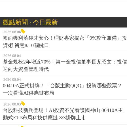
觀點新聞 ‧ 今日最新
2026.08.06
帳面獲利落袋才安心！理財專家揭密「9%攻守兼備」投
資術 留意8/10關鍵日
2026.08.04
基金規模2年增近70%！第一金投信董事長尤昭文：投信
迎向大資產管理時代
2026.08.04
00410A正式掛牌！「台版主動QQQ」投資哪些股票？
一次看懂AI供應鏈布局
2026.08.03
台股科技新兵登場！AI投資不光看護國神山 00410A主
動式ETF布局科技供應鏈 8/3掛牌上市