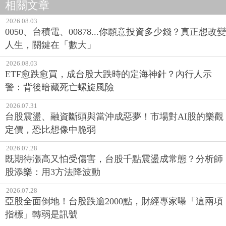
相關文章
2026.08.03
0050、台積電、00878...你願意投資多少錢？真正想改變
人生，關鍵在「數大」
2026.08.03
ETF愈跌愈買，成台股大跌時的定海神針？內行人示
警：背後暗藏死亡螺旋風險
2026.07.31
台股震盪、融資斷頭與當沖成惡夢！市場對AI股的樂觀
定價，恐比想像中脆弱
2026.07.28
既期待漲高又怕受傷害，台股千點震盪成常態？分析師
股添樂：用3方法降波動
2026.07.28
亞股全面倒地！台股跌逾2000點，財經專家曝「這兩項
指標」轉弱是訊號