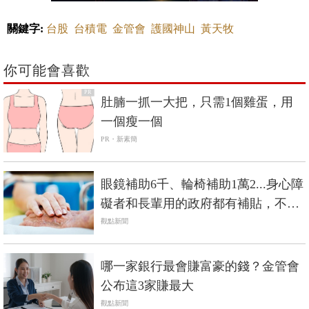
關鍵字:
台股
台積電
金管會
護國神山
黃天牧
你可能會喜歡
PR
肚腩一抓一大把，只需1個雞蛋，用
一個瘦一個
PR・新素簡
眼鏡補助6千、輪椅補助1萬2...身心障
礙者和長輩用的政府都有補貼，不是
低收入戶也能辦
觀點新聞
哪一家銀行最會賺富豪的錢？金管會
公布這3家賺最大
觀點新聞