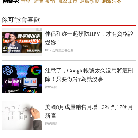
關鍵字:
黃金
金價
疫情
寬鬆政策
通膨預期
刺激法案
你可能會喜歡
PR
伴侶和妳一起預防HPV，才有資格說
愛妳！
PR・台灣癌症基金會
注意了，Google帳號太久沒用將遭刪
除！只要做7行為就沒事
觀點新聞
美國8月成屋銷售月增1.3% 創17個月
新高
觀點新聞