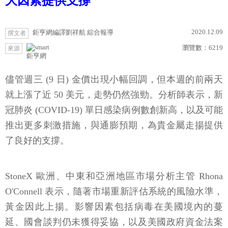
大因素提供支撐
2020.12.09
鉅亨網編譯劉祥航 綜合報導
撰文者
瀏覽數：
6219
來源
鉅亨網
儘管週三 (9 日) 金價出現小幅回調，但本週的前兩天
就上漲了近 50 美元，走勢仍然強勁。分析師表示，新
冠肺炎 (COVID-19) 單日感染病例數創新高，以及可能
推出更多刺激措施，與通膨預期，為貴金屬走揚提供
了良好的支撐。
StoneX 歐洲、中東和亞洲地區市場分析主管 Rhona
O'Connell 表示，隨著市場重新評估系統的風險水準，
黃金因此上揚。影響因素包括病毒在美國境內的蔓
延、國會談判仍未獲得妥協，以及美國政府資金法案