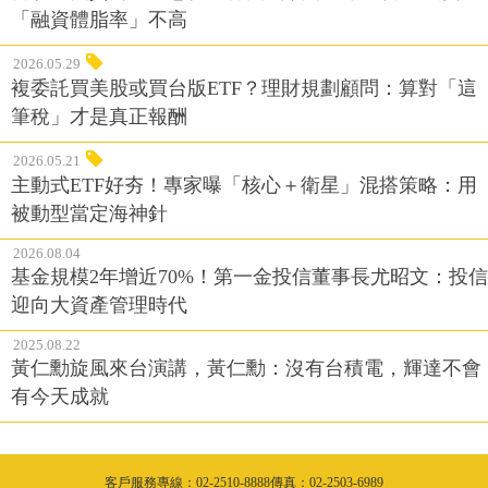
「融資體脂率」不高
2026.05.29
複委託買美股或買台版ETF？理財規劃顧問：算對「這
筆稅」才是真正報酬
2026.05.21
主動式ETF好夯！專家曝「核心＋衛星」混搭策略：用
被動型當定海神針
2026.08.04
基金規模2年增近70%！第一金投信董事長尤昭文：投信
迎向大資產管理時代
2025.08.22
黃仁勳旋風來台演講，黃仁勳：沒有台積電，輝達不會
有今天成就
客戶服務專線：02-2510-8888傳真：02-2503-6989