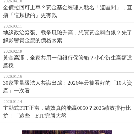
2026.04.10
金價拉回可上車？黃金基金經理人點名「這區間」，直
指「這類標的」更有戲
2026.03.11
地緣政治緊張、戰爭風險升高，想買黃金與白銀？先了
解影響貴金屬的價格因素
2026.02.19
黃金高漲，全家共用一個銀行保管箱？小心衍生高額遺
產稅...
2026.01.16
30家重量級法人共識出爐：2026年最被看好的「10大資
產」一次看
2026.01.14
主動式ETF正夯，績效真的能贏0050？2025績效排行比
拚！「這些」ETF完勝大盤