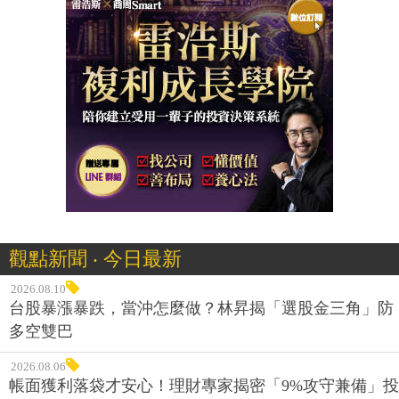
觀點新聞 ‧ 今日最新
2026.08.10
台股暴漲暴跌，當沖怎麼做？林昇揭「選股金三角」防
多空雙巴
2026.08.06
帳面獲利落袋才安心！理財專家揭密「9%攻守兼備」投