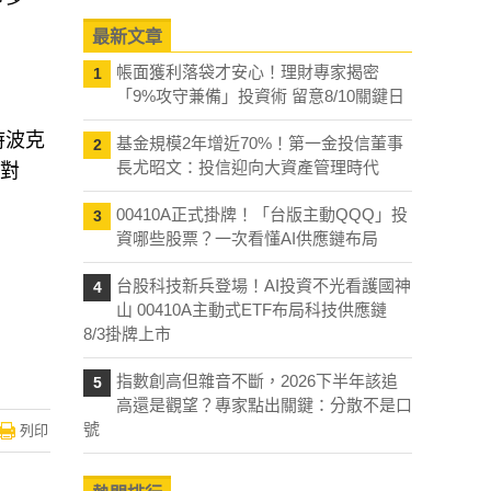
最新文章
帳面獲利落袋才安心！理財專家揭密
1
「9%攻守兼備」投資術 留意8/10關鍵日
時波克
基金規模2年增近70%！第一金投信董事
2
長尤昭文：投信迎向大資產管理時代
開對
00410A正式掛牌！「台版主動QQQ」投
3
資哪些股票？一次看懂AI供應鏈布局
台股科技新兵登場！AI投資不光看護國神
4
山 00410A主動式ETF布局科技供應鏈
8/3掛牌上市
指數創高但雜音不斷，2026下半年該追
5
高還是觀望？專家點出關鍵：分散不是口
號
列印