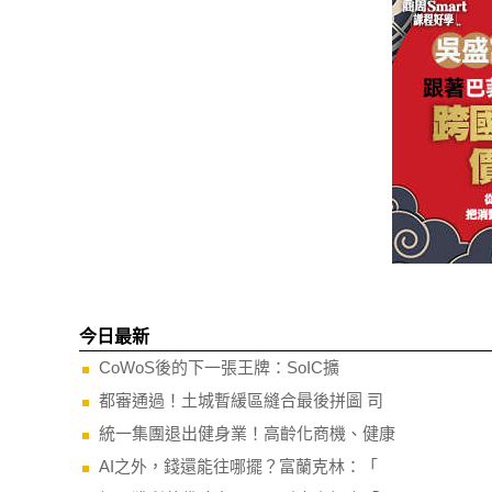
今日最新
CoWoS後的下一張王牌：SoIC擴
都審通過！土城暫緩區縫合最後拼圖 司
統一集團退出健身業！高齡化商機、健康
AI之外，錢還能往哪擺？富蘭克林：「