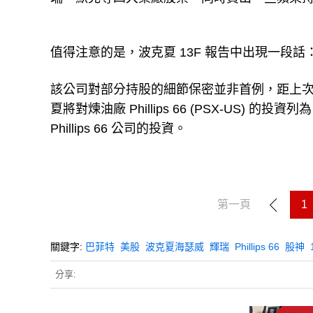
值得注意的是，波克夏 13F 報告中出現一段話
該公司對部分持股的細節保密並非首例，距上次使用
夏將對煉油廠 Phillips 66 (PSX-US) 的
Phillips 66 公司的投資。
第一頁
1
關鍵字:
巴菲特
美股
波克夏海瑟威
輝瑞
Phillips 66
股神
分享: