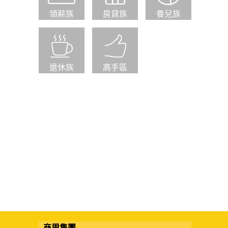
領薪族
房貸族
養兒族
退休族
高手區
商周集團