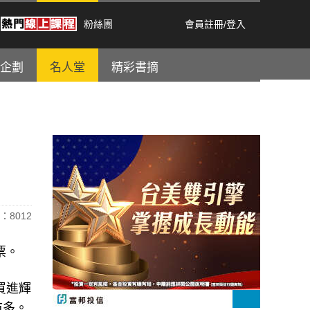
粉絲團
會員註冊
/
登入
企劃
名人堂
精彩書摘
：8012
票。
季買進輝
市多。