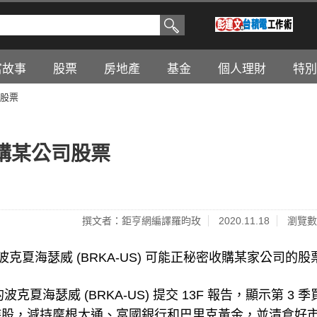
富故事
股票
房地產
基金
個人理財
特別
股票
購某公司股票
撰文者：鉅亨網編譯羅昀玫
2020.11.18
瀏覽數
 執掌的波克夏海瑟威 (BRKA-US) 可能正秘密收購某家公司的股
) 執掌的波克夏海瑟威 (BRKA-US) 提交 13F 報告，顯示第 3 
持股，減持摩根大通、富國銀行和巴里克黃金，並清倉好