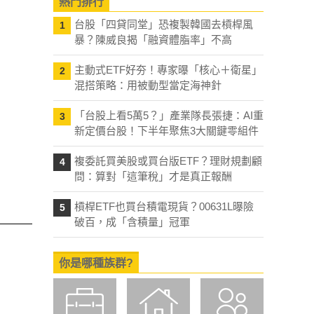
熱門排行
台股「四貸同堂」恐複製韓國去槓桿風
1
暴？陳威良揭「融資體脂率」不高
主動式ETF好夯！專家曝「核心＋衛星」
2
混搭策略：用被動型當定海神針
「台股上看5萬5？」產業隊長張捷：AI重
3
新定價台股！下半年聚焦3大關鍵零組件
複委託買美股或買台版ETF？理財規劃顧
4
問：算對「這筆稅」才是真正報酬
槓桿ETF也買台積電現貨？00631L曝險
5
破百，成「含積量」冠軍
你是哪種族群?