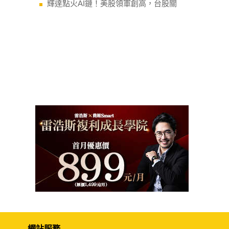
輝達點火AI鏈！美股領軍創高，台股關
網站服務