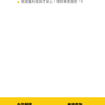
帳面獲利落袋才安心！理財專家揭密「9
內容頻道
串接查詢