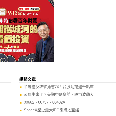
相關文章
半導體反攻號角響起！台股勁揚逾千點重
灰犀牛來了？美期中選舉前，股市波動大
00662、00757、00402A
SpaceX歷史最大IPO引爆太空經