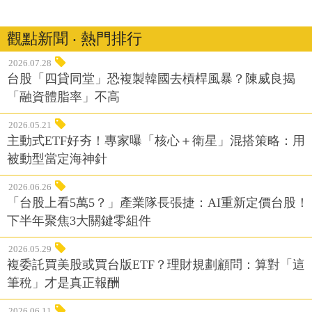
觀點新聞 ‧ 熱門排行
2026.07.28
台股「四貸同堂」恐複製韓國去槓桿風暴？陳威良揭
「融資體脂率」不高
2026.05.21
主動式ETF好夯！專家曝「核心＋衛星」混搭策略：用
被動型當定海神針
2026.06.26
「台股上看5萬5？」產業隊長張捷：AI重新定價台股！
下半年聚焦3大關鍵零組件
2026.05.29
複委託買美股或買台版ETF？理財規劃顧問：算對「這
筆稅」才是真正報酬
2026.06.11