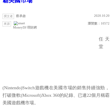
霸美國市場
2020.10.20
蔡承啟
撰文者
瀏覽數：
10572
來源
MoneyDJ 理財網
任天
堂
(Nintendo)Switch遊戲機在美國市場的銷售持續強勁，
打破微軟(Microsoft)Xbox 360的紀錄、已連22個月稱霸
美國遊戲機市場。