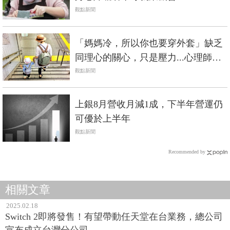
觀點新聞
「媽媽冷，所以你也要穿外套」缺乏
同理心的關心，只是壓力...心理師：
別把同理心，當作感情勒索的藉口
觀點新聞
上銀8月營收月減1成，下半年營運仍
可優於上半年
觀點新聞
Recommended by
相關文章
2025.02.18
Switch 2即將發售！有望帶動任天堂在台業務，總公司
宣布成立台灣分公司