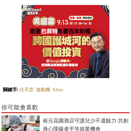
關鍵字:
任天堂
遊戲機
Xbox
你可能會喜歡
裕元花園酒店守護兒少不遺餘力 共創
身心障礙者平等就業機會