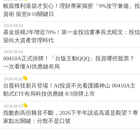
帳面獲利落袋才安心！理財專家揭密「9%攻守兼備」投
資術 留意8/10關鍵日
2026.08.04
基金規模2年增近70%！第一金投信董事長尤昭文：投信
迎向大資產管理時代
2026.08.04
00410A正式掛牌！「台版主動QQQ」投資哪些股票？
一次看懂AI供應鏈布局
2026.08.03
台股科技新兵登場！AI投資不光看護國神山 00410A主
動式ETF布局科技供應鏈 8/3掛牌上市
2026.08.03
指數創高但雜音不斷，2026下半年該追高還是觀望？專
家點出關鍵：分散不是口號