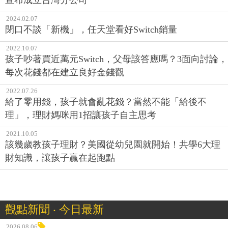
2024.02.07
閉口不談「新機」，任天堂看好Switch銷量
2022.10.07
孩子吵著買近萬元Switch，父母該答應嗎？3面向討論，
每次花錢都在建立良好金錢觀
2022.07.26
給了零用錢，孩子就會亂花錢？當然不能「給後不
理」，理財媽咪用1招讓孩子自主思考
2021.10.05
該幾歲教孩子理財？美國從幼兒園就開始！共學6大理
財知識，讓孩子贏在起跑點
觀點新聞 ‧ 今日最新
2026.08.06