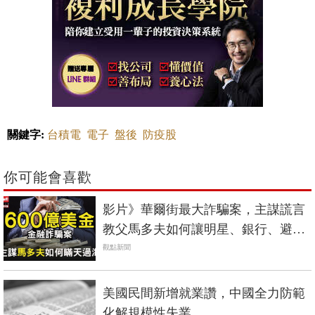
關鍵字:
台積電
電子
盤後
防疫股
你可能會喜歡
影片》華爾街最大詐騙案，主謀謊言
教父馬多夫如何讓明星、銀行、避險
基金都信他？
觀點新聞
美國民間新增就業讚，中國全力防範
化解規模性失業