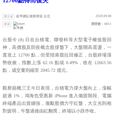
12700點得而復失
2020.09.08
鉅亨網記者劉韋廷 台北
撰文者
瀏覽數：
6811
來源
鉅亨網
台股今 (8) 日在台積電、聯發科等大型電子權值股回
神，高價股及防疫概念股撐盤下，大盤開高震盪，一
度攻上 12700 點，但受陸港股拉回修正，台股終場漲
勢收斂，指數上漲 62.16 點或 0.49%，收在 12663.56
點，成交量則縮至 2045.72 億元。
觀察蘋概三王今日表現，台積電力撐大盤向上，漲幅
超過 1%，鴻海也受惠新 iPhone 進入備貨階段、電腦
終端產品出貨續強，激勵股價力守紅盤，大立光則相
對疲弱，午盤過後由紅翻黑，終場以小跌作收。