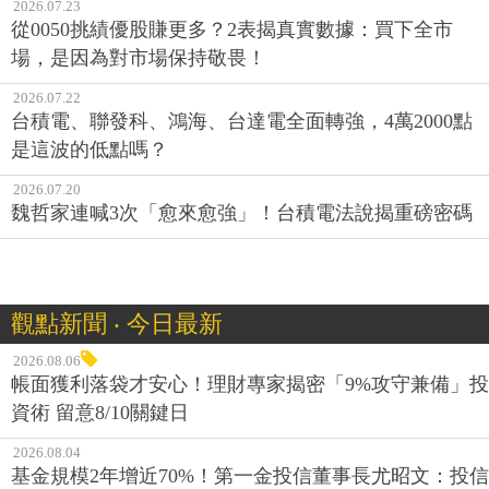
2026.07.23
從0050挑績優股賺更多？2表揭真實數據：買下全市
場，是因為對市場保持敬畏！
2026.07.22
台積電、聯發科、鴻海、台達電全面轉強，4萬2000點
是這波的低點嗎？
2026.07.20
魏哲家連喊3次「愈來愈強」！台積電法說揭重磅密碼
觀點新聞 ‧ 今日最新
2026.08.06
帳面獲利落袋才安心！理財專家揭密「9%攻守兼備」投
資術 留意8/10關鍵日
2026.08.04
基金規模2年增近70%！第一金投信董事長尤昭文：投信