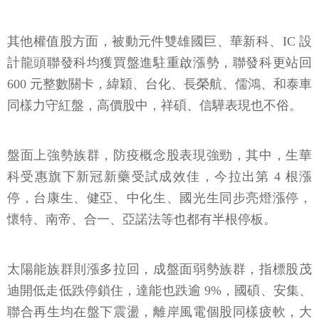
其他權值股方面，被動元件雙雄國巨、華新科、IC 設
計龍頭聯發科均獲買盤進駐重啟漲勢，聯發科更站回
600 元整數關卡，緯穎、台化、長榮航、儒鴻、和泰車
同樣力守紅盤，高價股中，祥碩、信驊表現也不俗。
盤面上強勢族群，防疫概念股表現強勁，其中，生華
科受惠旗下新冠新藥受試成效佳，今拉出第 4 根漲
停，台康生、健亞、中化生、國光生同步亮燈漲停，
懷特、南帝、合一、亞諾法等也都有半根停板。
太陽能族群則漲多拉回，成盤面弱勢族群，指標股茂
迪開低走低跌停鎖住，達能也跌逾 9%，國碩、安集、
聯合再生均在盤下震盪，離岸風電個股同樣疲軟，大