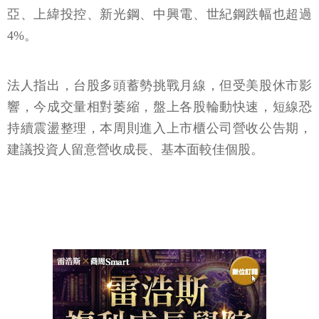
亞、上緯投控、新光鋼、中興電、世紀鋼跌幅也超過
4%。
法人指出，台股多頭蓄勢挑戰月線，但受美股休市影
響，今成交量相對萎縮，盤上各股輪動快速，短線恐
持續震盪整理，本周則進入上市櫃公司營收公告期，
建議投資人留意營收成長、基本面較佳個股。