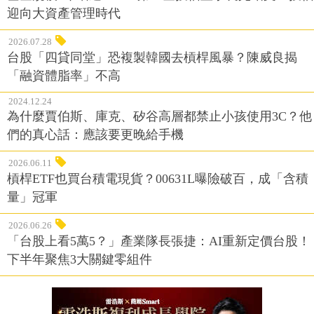
迎向大資產管理時代
2026.07.28
台股「四貸同堂」恐複製韓國去槓桿風暴？陳威良揭
「融資體脂率」不高
2024.12.24
為什麼賈伯斯、庫克、矽谷高層都禁止小孩使用3C？他
們的真心話：應該要更晚給手機
2026.06.11
槓桿ETF也買台積電現貨？00631L曝險破百，成「含積
量」冠軍
2026.06.26
「台股上看5萬5？」產業隊長張捷：AI重新定價台股！
下半年聚焦3大關鍵零組件