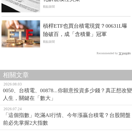
觀點新聞
槓桿ETF也買台積電現貨？00631L曝
險破百，成「含積量」冠軍
觀點新聞
Recommended by
相關文章
2026.08.03
0050、台積電、00878...你願意投資多少錢？真正想改變
人生，關鍵在「數大」
2026.07.24
「這個指數」吃滿AI行情、今年漲贏台積電？台股開盤
前必先掌握2大指數