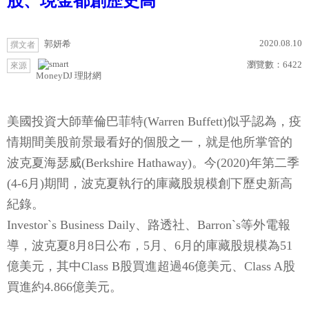
股、現金都創歷史高
2020.08.10
郭妍希
撰文者
瀏覽數：
6422
來源
MoneyDJ 理財網
美國投資大師華倫巴菲特(Warren Buffett)似乎認為，疫
情期間美股前景最看好的個股之一，就是他所掌管的
波克夏海瑟威(Berkshire Hathaway)。今(2020)年第二季
(4-6月)期間，波克夏執行的庫藏股規模創下歷史新高
紀錄。
Investor`s Business Daily、路透社、Barron`s等外電報
導，波克夏8月8日公布，5月、6月的庫藏股規模為51
億美元，其中Class B股買進超過46億美元、Class A股
買進約4.866億美元。