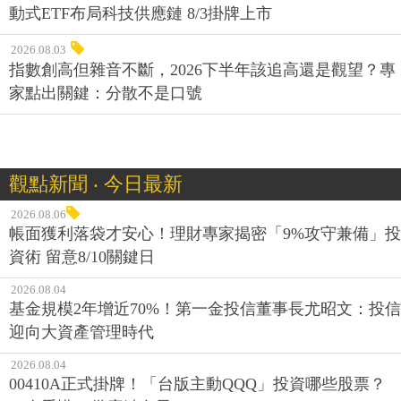
動式ETF布局科技供應鏈 8/3掛牌上市
2026.08.03
指數創高但雜音不斷，2026下半年該追高還是觀望？專
家點出關鍵：分散不是口號
觀點新聞 ‧ 今日最新
2026.08.06
帳面獲利落袋才安心！理財專家揭密「9%攻守兼備」投
資術 留意8/10關鍵日
2026.08.04
基金規模2年增近70%！第一金投信董事長尤昭文：投信
迎向大資產管理時代
2026.08.04
00410A正式掛牌！「台版主動QQQ」投資哪些股票？