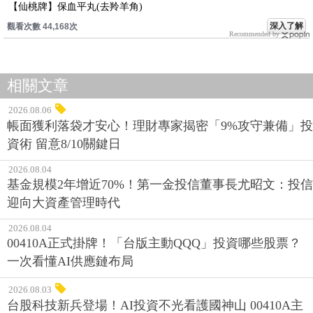
【仙桃牌】保血平丸(去羚羊角)
深入了解
觀看次數 44,168次
Recommended by
相關文章
2026.08.06
帳面獲利落袋才安心！理財專家揭密「9%攻守兼備」投
資術 留意8/10關鍵日
2026.08.04
基金規模2年增近70%！第一金投信董事長尤昭文：投信
迎向大資產管理時代
2026.08.04
00410A正式掛牌！「台版主動QQQ」投資哪些股票？
一次看懂AI供應鏈布局
2026.08.03
台股科技新兵登場！AI投資不光看護國神山 00410A主