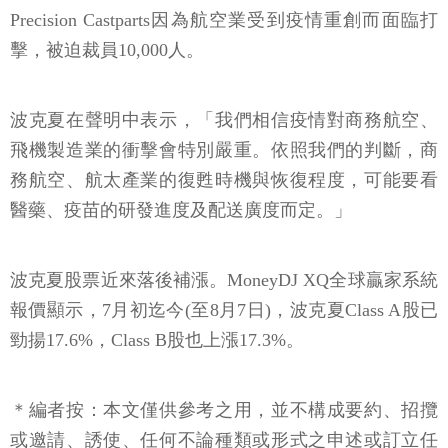
Precision Castparts因為航空業受到疫情重創而面臨打
擊，被迫裁員10,000人。
波克夏在聲明中表示，「我們相信疫情對商務航空、
飛機製造業的衝擊會特別嚴重。依照我們的判斷，商
務航空、航太產業的復甦時機與恢復程度，可能要看
醫藥、疫苗的研發進度及配送廣度而定。」
波克夏股票近來落後補漲。MoneyDJ XQ全球贏家系統
報價顯示，7月初迄今(至8月7日)，波克夏Class A股已
勁揚17.6%，Class B股也上漲17.3%。
＊編者按：本文僅供參考之用，並不構成要約、招攬
或邀請、誘使、任何不論種類或形式之申述或訂立任