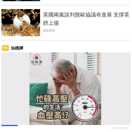
英國兩黨談判脫歐協議有進展 支撐英
鎊上揚
觀點新聞
仙桃牌
PR
ads by popIn