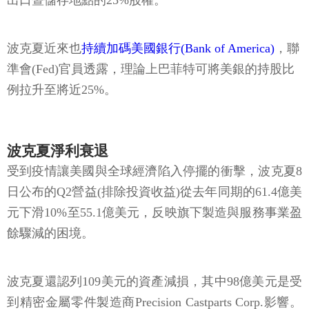
出口暨儲存地點的25%股權。
波克夏近來也
持續加碼美國銀行(Bank of America)
，聯
準會(Fed)官員透露，理論上巴菲特可將美銀的持股比
例拉升至將近25%。
波克夏淨利衰退
受到疫情讓美國與全球經濟陷入停擺的衝擊，波克夏8
日公布的Q2營益(排除投資收益)從去年同期的61.4億美
元下滑10%至55.1億美元，反映旗下製造與服務事業盈
餘驟減的困境。
波克夏還認列109美元的資產減損，其中98億美元是受
到精密金屬零件製造商Precision Castparts Corp.影響。