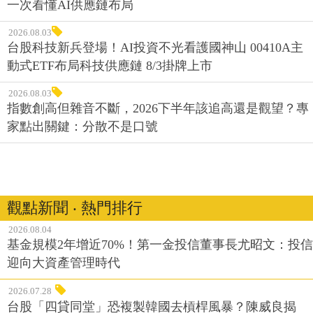
一次看懂AI供應鏈布局
2026.08.03
台股科技新兵登場！AI投資不光看護國神山 00410A主
動式ETF布局科技供應鏈 8/3掛牌上市
2026.08.03
指數創高但雜音不斷，2026下半年該追高還是觀望？專
家點出關鍵：分散不是口號
觀點新聞 ‧ 熱門排行
2026.08.04
基金規模2年增近70%！第一金投信董事長尤昭文：投信
迎向大資產管理時代
2026.07.28
台股「四貸同堂」恐複製韓國去槓桿風暴？陳威良揭