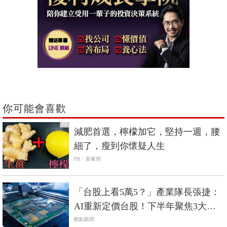
你可能會喜歡
PR
減肥首選，檸檬加它，堅持一週，腰
細了，瘦到你懷疑人生
PR・新素簡
「台股上看5萬5？」產業隊長張捷：
AI重新定價台股！下半年聚焦3大關
鍵零組件
觀點新聞