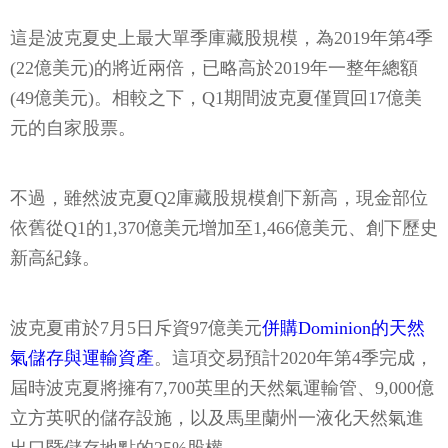
這是波克夏史上最大單季庫藏股規模，為2019年第4季
(22億美元)的將近兩倍，已略高於2019年一整年總額
(49億美元)。相較之下，Q1期間波克夏僅買回17億美
元的自家股票。
不過，雖然波克夏Q2庫藏股規模創下新高，現金部位
依舊從Q1的1,370億美元增加至1,466億美元、創下歷史
新高紀錄。
波克夏甫於7月5日斥資97億美元
併購Dominion的天然
氣儲存與運輸資產
。這項交易預計2020年第4季完成，
屆時波克夏將擁有7,700英里的天然氣運輸管、9,000億
立方英呎的儲存設施，以及馬里蘭州一液化天然氣進