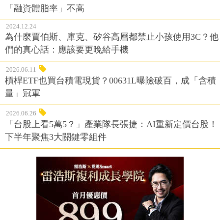
「融資體脂率」不高
2024.12.24
為什麼賈伯斯、庫克、矽谷高層都禁止小孩使用3C？他
們的真心話：應該要更晚給手機
2026.06.11
槓桿ETF也買台積電現貨？00631L曝險破百，成「含積
量」冠軍
2026.06.26
「台股上看5萬5？」產業隊長張捷：AI重新定價台股！
下半年聚焦3大關鍵零組件