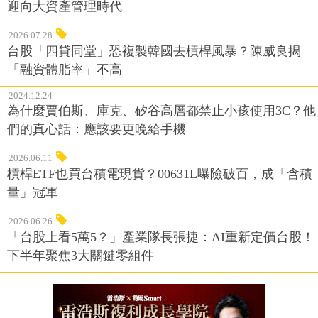
迎向大資產管理時代
2026.07.28
台股「四貸同堂」恐複製韓國去槓桿風暴？陳威良揭
「融資體脂率」不高
2024.12.24
為什麼賈伯斯、庫克、矽谷高層都禁止小孩使用3C？他
們的真心話：應該要更晚給手機
2026.06.11
槓桿ETF也買台積電現貨？00631L曝險破百，成「含積
量」冠軍
2026.06.26
「台股上看5萬5？」產業隊長張捷：AI重新定價台股！
下半年聚焦3大關鍵零組件