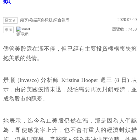
鎖
2020.07.09
鉅亨網編譯劉祥航 綜合報導
撰文者
瀏覽數：
7453
來源
鉅亨網
儘管美股還在漲不停，但已經有主要投資機構喪失擁
抱美股的熱情。
景順 (Invesco) 分析師 Kristina Hooper 週三 (8 日) 表
示，由於美國疫情未退，恐怕需要再次封鎖經濟，並
成為股市的隱憂。
她表示，迄今為止美股仍然在漲，那是因為人們認
為，即使感染率上升，也不會有重大的經濟封鎖措
施。但是現實是，當醫院人滿為患缺少床位時，州長