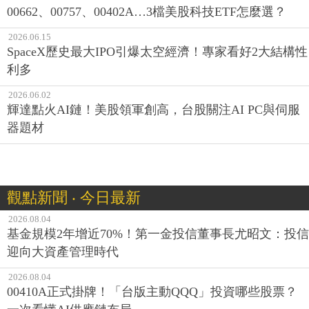
00662、00757、00402A…3檔美股科技ETF怎麼選？
2026.06.15
SpaceX歷史最大IPO引爆太空經濟！專家看好2大結構性
利多
2026.06.02
輝達點火AI鏈！美股領軍創高，台股關注AI PC與伺服
器題材
觀點新聞 ‧ 今日最新
2026.08.04
基金規模2年增近70%！第一金投信董事長尤昭文：投信
迎向大資產管理時代
2026.08.04
00410A正式掛牌！「台版主動QQQ」投資哪些股票？