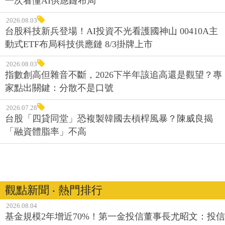
一次看懂AI供應鏈布局
2026.08.03
台股科技新兵登場！AI投資不光看護國神山 00410A主
動式ETF布局科技供應鏈 8/3掛牌上市
2026.08.03
指數創高但雜音不斷，2026下半年該追高還是觀望？專
家點出關鍵：分散不是口號
2026.07.28
台股「四貸同堂」恐複製韓國去槓桿風暴？陳威良揭
「融資體脂率」不高
觀點新聞 ‧ 熱門排行
2026.08.04
基金規模2年增近70%！第一金投信董事長尤昭文：投信