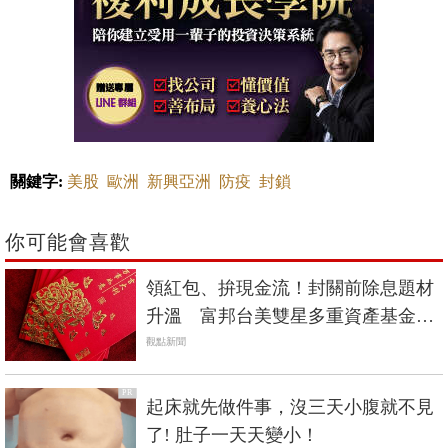
關鍵字:
美股
歐洲
新興亞洲
防疫
封鎖
你可能會喜歡
領紅包、拚現金流！封關前除息題材
升溫 富邦台美雙星多重資產基金成
焦點
觀點新聞
PR
起床就先做件事，沒三天小腹就不見
了! 肚子一天天變小！