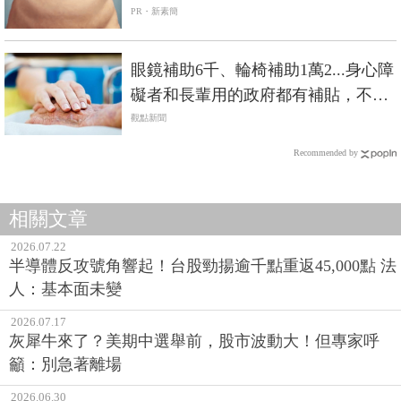
PR・新素簡
眼鏡補助6千、輪椅補助1萬2...身心障
礙者和長輩用的政府都有補貼，不是
低收入戶也能辦
觀點新聞
Recommended by
相關文章
2026.07.22
半導體反攻號角響起！台股勁揚逾千點重返45,000點 法
人：基本面未變
2026.07.17
灰犀牛來了？美期中選舉前，股市波動大！但專家呼
籲：別急著離場
2026.06.30