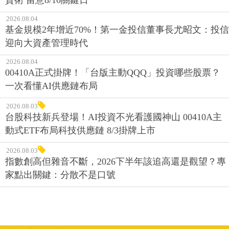
2026.08.04
基金規模2年增近70%！第一金投信董事長尤昭文：投信
迎向大資產管理時代
2026.08.04
00410A正式掛牌！「台版主動QQQ」投資哪些股票？
一次看懂AI供應鏈布局
2026.08.03
台股科技新兵登場！AI投資不光看護國神山 00410A主
動式ETF布局科技供應鏈 8/3掛牌上市
2026.08.03
指數創高但雜音不斷，2026下半年該追高還是觀望？專
家點出關鍵：分散不是口號