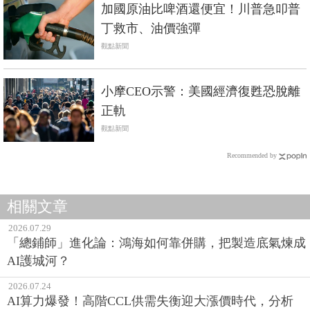
加國原油比啤酒還便宜！川普急叩普
丁救市、油價強彈
觀點新聞
小摩CEO示警：美國經濟復甦恐脫離
正軌
觀點新聞
Recommended by
相關文章
2026.07.29
「總鋪師」進化論：鴻海如何靠併購，把製造底氣煉成
AI護城河？
2026.07.24
AI算力爆發！高階CCL供需失衡迎大漲價時代，分析