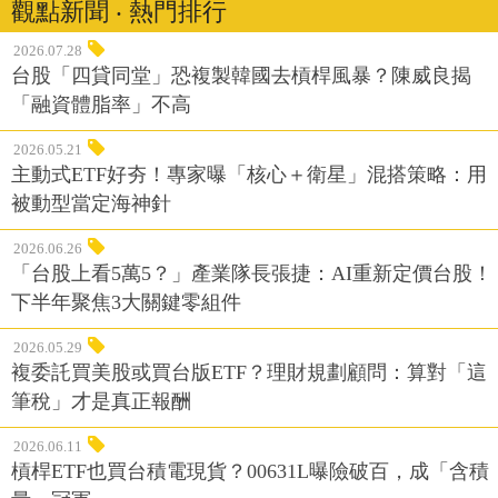
觀點新聞 ‧ 熱門排行
2026.07.28
台股「四貸同堂」恐複製韓國去槓桿風暴？陳威良揭
「融資體脂率」不高
2026.05.21
主動式ETF好夯！專家曝「核心＋衛星」混搭策略：用
被動型當定海神針
2026.06.26
「台股上看5萬5？」產業隊長張捷：AI重新定價台股！
下半年聚焦3大關鍵零組件
2026.05.29
複委託買美股或買台版ETF？理財規劃顧問：算對「這
筆稅」才是真正報酬
2026.06.11
槓桿ETF也買台積電現貨？00631L曝險破百，成「含積