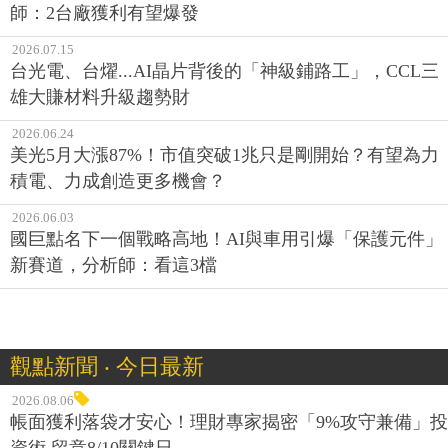
師：2台廠獲利有望爆發
2026.07.15
台光電、台燿...AI晶片背後的「神級鋪路工」，CCL三
雄大賺材料升級趨勢財
2026.06.24
美光5月大漲87%！市值突破1兆只是剛開始？有望為力
積電、力成創造更多機會？
2026.06.03
國巨點名下一個戰略高地！AI與車用引爆「保護元件」
新賽道，分析師：看這3檔
觀點新聞 ‧ 今日最新
2026.08.06
帳面獲利落袋才安心！理財專家揭密「9%攻守兼備」投
資術 留意8/10關鍵日