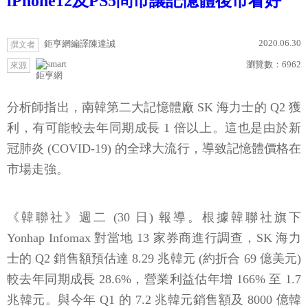
iPhone12及PS5問市讓記憶體後市看好
2020.06.30
鉅亨網編譯陳達誠
撰文者
瀏覽數：
6962
來源
鉅亨網
分析師指出，南韓第二大記憶體廠 SK 海力士的 Q2 獲
利，有可能較去年同期成長 1 倍以上。這也是由於新
冠肺炎 (COVID-19) 的全球大流行，導致記憶體價格在
市場走強。
《韓聯社》週二 (30 日) 報導。根據韓聯社旗下
Yonhap Infomax 對當地 13 家券商進行調查，SK 海力
士的 Q2 銷售額預估達 8.29 兆韓元 (約折合 69 億美元)
較去年同期成長 28.6%，營業利益估年增 166% 至 1.7
兆韓元。與今年 Q1 的 7.2 兆韓元銷售額及 8000 億韓