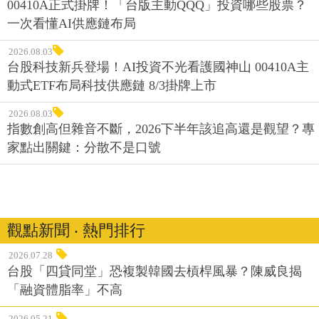
00410A正式掛牌！「台版主動QQQ」投資哪些股票？
一次看懂AI供應鏈布局
2026.08.03
台股科技新兵登場！AI投資不光看護國神山 00410A主
動式ETF布局科技供應鏈 8/3掛牌上市
2026.08.03
指數創高但雜音不斷，2026下半年該追高還是觀望？專
家點出關鍵：分散不是口號
觀點新聞 ‧ 熱門排行
2026.07.28
台股「四貸同堂」恐複製韓國去槓桿風暴？陳威良揭
「融資體脂率」不高
2026.05.21