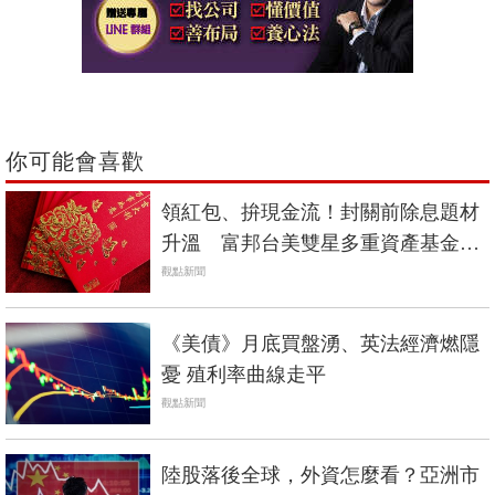
你可能會喜歡
領紅包、拚現金流！封關前除息題材
升溫 富邦台美雙星多重資產基金成
焦點
觀點新聞
《美債》月底買盤湧、英法經濟燃隱
憂 殖利率曲線走平
觀點新聞
陸股落後全球，外資怎麼看？亞洲市