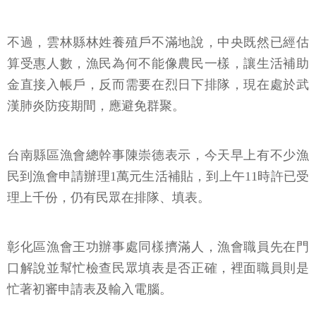
不過，雲林縣林姓養殖戶不滿地說，中央既然已經估
算受惠人數，漁民為何不能像農民一樣，讓生活補助
金直接入帳戶，反而需要在烈日下排隊，現在處於武
漢肺炎防疫期間，應避免群聚。
台南縣區漁會總幹事陳崇德表示，今天早上有不少漁
民到漁會申請辦理1萬元生活補貼，到上午11時許已受
理上千份，仍有民眾在排隊、填表。
彰化區漁會王功辦事處同樣擠滿人，漁會職員先在門
口解說並幫忙檢查民眾填表是否正確，裡面職員則是
忙著初審申請表及輸入電腦。