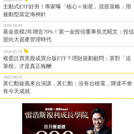
主動式ETF好夯！專家曝「核心＋衛星」混搭策略：用
被動型當定海神針
2026.08.04
基金規模2年增近70%！第一金投信董事長尤昭文：投信
迎向大資產管理時代
2026.05.29
複委託買美股或買台版ETF？理財規劃顧問：算對「這
筆稅」才是真正報酬
2025.08.22
黃仁勳旋風來台演講，黃仁勳：沒有台積電，輝達不會
有今天成就