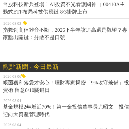
台股科技新兵登場！AI投資不光看護國神山 00410A主
動式ETF布局科技供應鏈 8/3掛牌上市
2026.08.03
指數創高但雜音不斷，2026下半年該追高還是觀望？專
家點出關鍵：分散不是口號
觀點新聞 ‧ 今日最新
2026.08.06
帳面獲利落袋才安心！理財專家揭密「9%攻守兼備」投
資術 留意8/10關鍵日
2026.08.04
基金規模2年增近70%！第一金投信董事長尤昭文：投信
迎向大資產管理時代
2026.08.04