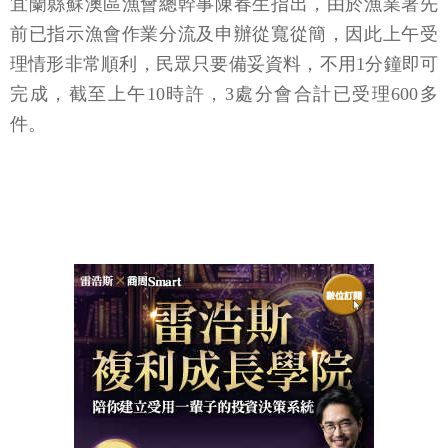
宜蘭縣蘇澳區漁會總幹事陳春生指出，由於漁業署先
前已指示漁會作業分流及申辦從寬從簡，因此上午受
理情形非常順利，民眾只要備妥資料，不用1分鐘即可
完成，截至上午10時許，3處分會合計已受理600多
件。