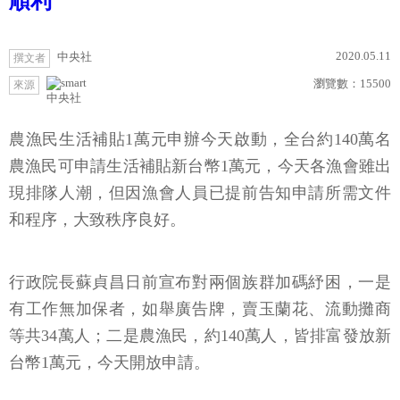
順利
2020.05.11
中央社
撰文者
瀏覽數：
15500
來源
中央社
農漁民生活補貼1萬元申辦今天啟動，全台約140萬名
農漁民可申請生活補貼新台幣1萬元，今天各漁會雖出
現排隊人潮，但因漁會人員已提前告知申請所需文件
和程序，大致秩序良好。
行政院長蘇貞昌日前宣布對兩個族群加碼紓困，一是
有工作無加保者，如舉廣告牌，賣玉蘭花、流動攤商
等共34萬人；二是農漁民，約140萬人，皆排富發放新
台幣1萬元，今天開放申請。