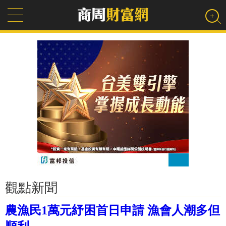
觀點新聞
農漁民1萬元紓困首日申請 漁會人潮多但