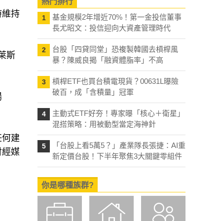
熱門排行
時維持
基金規模2年增近70%！第一金投信董事
1
長尤昭文：投信迎向大資產管理時代
台股「四貸同堂」恐複製韓國去槓桿風
2
克萊斯
暴？陳威良揭「融資體脂率」不高
槓桿ETF也買台積電現貨？00631L曝險
3
破百，成「含積量」冠軍
揚
主動式ETF好夯！專家曝「核心＋衛星」
4
混搭策略：用被動型當定海神針
任何建
「台股上看5萬5？」產業隊長張捷：AI重
5
財經媒
新定價台股！下半年聚焦3大關鍵零組件
你是哪種族群?