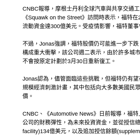
CNBC報導，摩根士丹利全球汽車與共享交通工具研究
《Squawk on the Street》訪問時表
流動資金達300億美元。受疫情影響，福特董
不過，Jonas強調，福特股價仍可能進一步下
構成重大衝擊，該公司週二表示，由於許多城市已下令
不會按原定計劃於3月30日重新復工。
Jonas認為，儘管面臨這些挑戰，但福特仍有
規模經濟刺激計畫，其中包括向大多數美國民
價。
CNBC、《Automotive News》日前報
公司的財務彈性，為未來投資資金，並從授信總餘額借出
facility)134億美元，以及追加授信餘額(supplementa