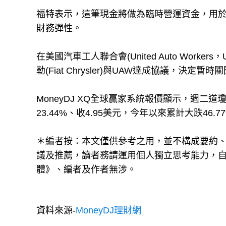
福特表示，這筆現金將做為臨時營運資金，用
財務彈性。
在美國汽車工人聯合會(United Auto Work
勒(Fiat Chrysler)與UAW達成協議，
MoneyDJ XQ全球贏家系統報價顯示，週二道
23.44%、收4.95美元，今年以來累計大跌46.
＊編者按：本文僅供參考之用，並不構成要約
議及推薦，讀者務請運用個人獨立思考能力，
體》、編者及作者無涉。
資料來源-
MoneyDJ理財網