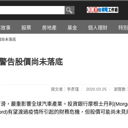
富故事
股票
房地產
基金
個人理財
特別
價尚未落底
但警告股價尚未落底
撰文者：李彥瑾
2020.03.25
瀏覽數：
，嚴重影響全球汽車產業。投資銀行摩根士丹利(Morg
(Ford)有望渡過疫情所引起的財務危機，但股價可能尚未見