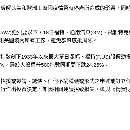
於緩解北美和歐洲工廠因疫情暫時停產所造成的影響，同
ers，UAW)強烈要求下，18日福特、通用汽車(GM)、飛雅特
決定暫時關閉美國境內所有工廠，避免群聚感染風險。
瓊指數創下1933年以來最大單日漲幅，福特(F.US)股價勁
77%，遜於大盤標普500指數同期間下跌24.25%。
、招攬或邀請、誘使、任何不論種類或形式之申述或訂立
自行作出投資決定，如因相關建議招致損失，概與《精實