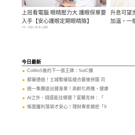
上班看電腦 眼睛壓力大 護眼保單要
升息可望
入手【安心護眼定期眼睛險】
加溫，一檔
PR・安達人壽 安心護眼
今日最新
CoWoS後的下一張王牌：SoIC擴
都審通過！土城暫緩區縫合最後拼圖 司
統一集團退出健身業！高齡化商機、健康
AI之外，錢還能往哪擺？富蘭克林：「
帳面獲利落袋才安心！理財專家揭密「9