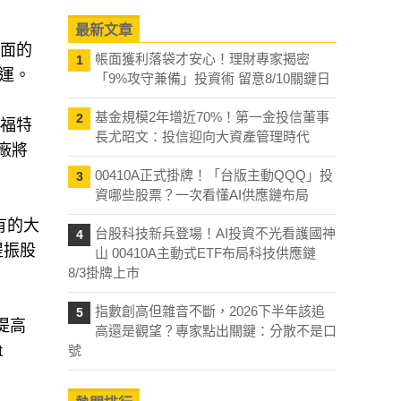
最新文章
方面的
帳面獲利落袋才安心！理財專家揭密
1
運。
「9%攻守兼備」投資術 留意8/10關鍵日
基金規模2年增近70%！第一金投信董事
2
對福特
長尤昭文：投信迎向大資產管理時代
廠將
00410A正式掛牌！「台版主動QQQ」投
3
資哪些股票？一次看懂AI供應鏈布局
有的大
台股科技新兵登場！AI投資不光看護國神
4
提振股
山 00410A主動式ETF布局科技供應鏈
8/3掛牌上市
指數創高但雜音不斷，2026下半年該追
5
提高
高還是觀望？專家點出關鍵：分散不是口
t
號