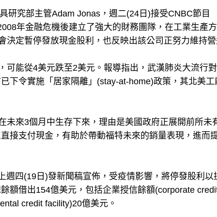
部主管Adam Jonas，週二(24日)接受CNBC節目
示，福特在2008年金融危機後建立了強大的財務團隊，在工業生產
事會決定暫停發放現金股利，也反映出該公司正努力維持營
跌，可能從4美元跌至2美元。報導指出，武漢肺炎大流行
實施「居家隔離」(stay-at-home)政策，其北美工
望在未來3個月中生存下來，理由是美國政府正展開前所未
眾直接支付現金，有助於帶動福特未來的銷量表現，進而
導，福特上週四(19日)發新聞稿宣佈，受疫情影響，將停發股利以
154億美元，包括企業授信餘額(corporate credi
l credit facility)20億美元。