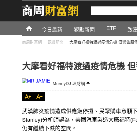
ETF
今日最新
觀點新聞
致
商周財富網
觀點新聞
大摩看好福特渡過疫情危機 但警告股
大摩看好福特渡過疫情危機 
MoneyDJ 理財網
武漢肺炎疫情造成供應鏈停擺、民眾購車意願下滑
Stanley)分析師認為，美國汽車製造大廠福特
仍有繼續下跌的空間。