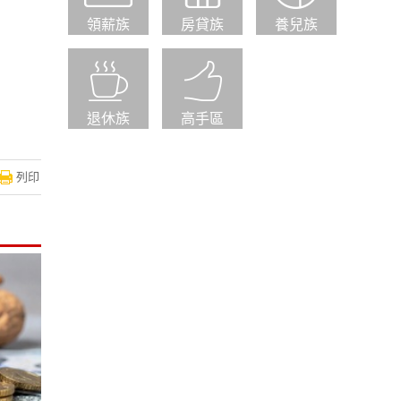
領薪族
房貸族
養兒族
退休族
高手區
列印