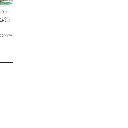
心＋
定海