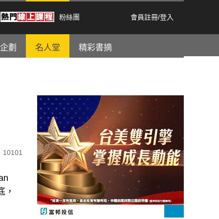
粉絲團
會員註冊
/
登入
企劃
名人堂
精彩書摘
10101
an
底，