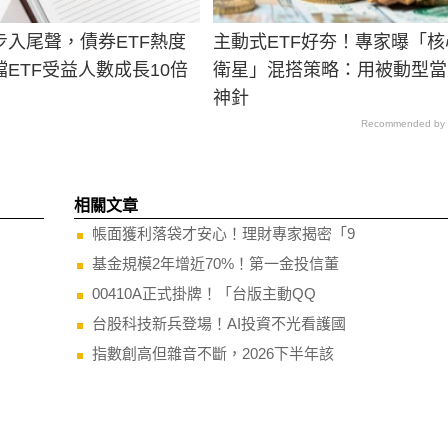
步入尾聲，債券ETF熱度
主動式ETF好夯！專家曝「核
ETF受益人數成長10倍
衛星」混搭策略：用被動型當
神針
Recommended by
相關文章
帳面獲利落袋才安心！理財專家揭密「9
基金規模2年增近70%！第一金投信董
00410A正式掛牌！「台版主動QQ
台股科技新兵登場！AI投資不光看護國
指數創高但雜音不斷，2026下半年該