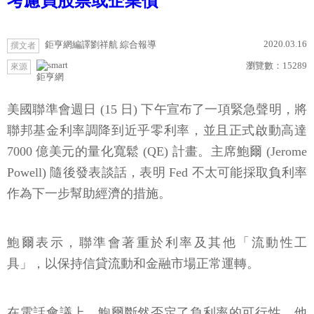
考慮買股票或企業債
2020.03.16
鉅亨網編譯劉祥航 綜合報導
撰文者
瀏覽數：
15289
來源
鉅亨網
美國聯準會週日 (15 日) 下午宣布了一項緊急聲明，將
聯邦基金利率調降到近乎零利率，並且正式啟動高達
7000 億美元的量化寬鬆 (QE) 計畫。主席鮑爾 (Jerome
Powell) 隨後發表談話，表明 Fed 不太可能採取負利率
作為下一步幫助經濟的措施。
鮑爾表示，聯準會著重於利率及其他「流動性工
具」，以保持信貸流動和金融市場正常運轉。
在電話會議上，鮑爾斷然否定了負利率的可行性。他