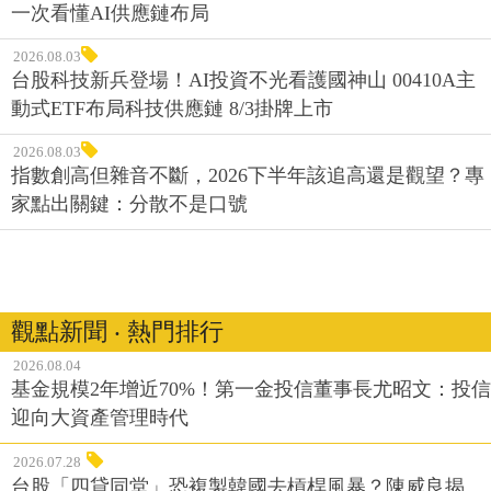
一次看懂AI供應鏈布局
2026.08.03
台股科技新兵登場！AI投資不光看護國神山 00410A主
動式ETF布局科技供應鏈 8/3掛牌上市
2026.08.03
指數創高但雜音不斷，2026下半年該追高還是觀望？專
家點出關鍵：分散不是口號
觀點新聞 ‧ 熱門排行
2026.08.04
基金規模2年增近70%！第一金投信董事長尤昭文：投信
迎向大資產管理時代
2026.07.28
台股「四貸同堂」恐複製韓國去槓桿風暴？陳威良揭