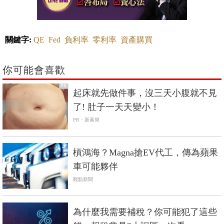
關鍵字:
QE
Fed
負利率
零利率
資產購買
你可能會喜歡
PR
起床就先做件事，沒三天小腹就不見
了! 肚子一天天變小！
PR・新素簡
槓鴻海？Magna搶EV代工，傳為蘋果
車可能夥伴
觀點新聞
為什麼我需要補稅？你可能犯了這些