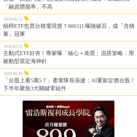
「融資體脂率」不高
2026.06.11
槓桿ETF也買台積電現貨？00631L曝險破百，成「含積
量」冠軍
2026.05.21
主動式ETF好夯！專家曝「核心＋衛星」混搭策略：用
被動型當定海神針
2026.06.26
「台股上看5萬5？」產業隊長張捷：AI重新定價台股！
下半年聚焦3大關鍵零組件