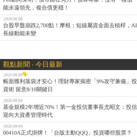
能永遠領先，複合債更穩！
2026.06.08
台股早盤崩跌2,700點！摩根：短線屬資金面去槓桿，AI
長線動能未變
觀點新聞 ‧ 今日最新
2026.08.06
帳面獲利落袋才安心！理財專家揭密「9%攻守兼備」投
資術 留意8/10關鍵日
2026.08.04
基金規模2年增近70%！第一金投信董事長尤昭文：投信
迎向大資產管理時代
2026.08.04
00410A正式掛牌！「台版主動QQQ」投資哪些股票？