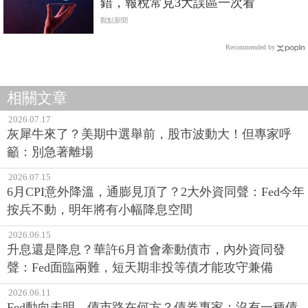
錯，報稅常見3大誤區一次看
觀點新聞
Recommended by
相關文章
2026.07.17
灰犀牛來了？美期中選舉前，股市波動大！但專家呼
籲：別急著離場
2026.07.15
6月CPI意外降溫，通膨見頂了？2大外資同聲：Fed今年
按兵不動，明年將有小幅降息空間
2026.06.15
升息還是降息？華許6月首會牽動債市，內外資同發
聲：Fed面臨兩難，短天期非投等債才能攻守兼備
2026.06.11
Fed動向未明，債市路在何方？債券專家：沒有一種債