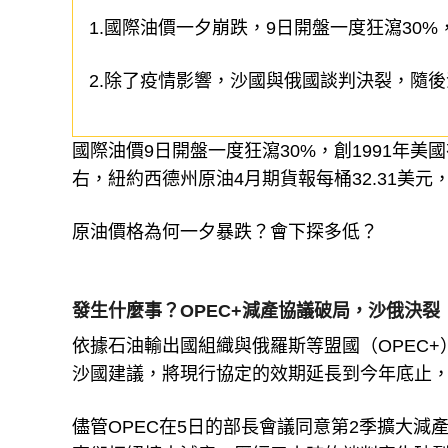
1.國際油價一夕崩跌，9日開盤一度狂瀉30
2.除了疫情影響，沙國與俄國談判決裂，隨
國際油價9日開盤一度狂瀉30%，創1991年
右，紐約西德州原油4月期貨報每桶32.31美元，
原油價格為何一夕暴跌？會下探多低？
發生什麼事？OPEC+減產協議破局，沙俄決裂
依據石油輸出國組織與俄羅斯等盟國（OPEC+
沙國建議，將現行協定的效期延長到今年底止，且
儘管OPEC在5日的部長會議同意第2季擴大減