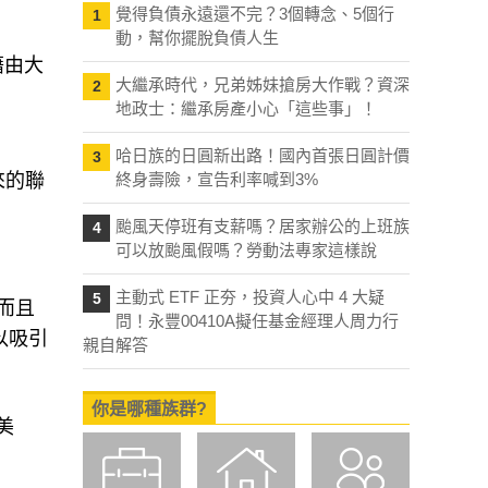
覺得負債永遠還不完？3個轉念、5個行
1
動，幫你擺脫負債人生
藉由大
大繼承時代，兄弟姊妹搶房大作戰？資深
2
地政士：繼承房產小心「這些事」！
哈日族的日圓新出路！國內首張日圓計價
3
來的聯
終身壽險，宣告利率喊到3%
颱風天停班有支薪嗎？居家辦公的上班族
4
可以放颱風假嗎？勞動法專家這樣說
主動式 ETF 正夯，投資人心中 4 大疑
5
而且
問！永豐00410A擬任基金經理人周力行
以吸引
親自解答
你是哪種族群?
美