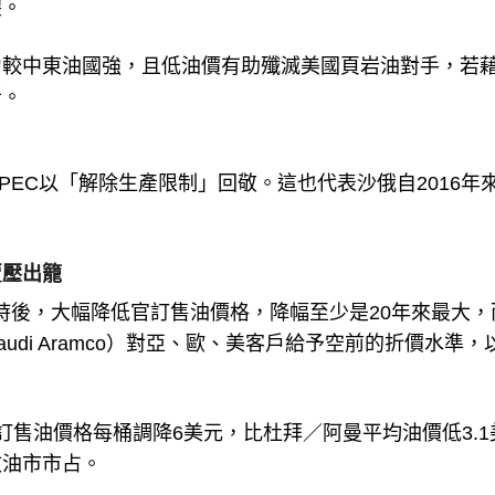
裂。
力較中東油國強，且低油價有助殲滅美國頁岩油對手，若
者。
EC以「解除生產限制」回敬。這也代表沙俄自2016年
賣壓出籠
小時後，大幅降低官訂售油價格，降幅至少是20年來最大，
di Aramco）對亞、歐、美客戶給予空前的折價水準，
售油價格每桶調降6美元，比杜拜／阿曼平均油價低3.1
攻油市市占。