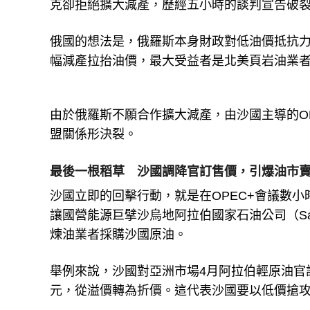
克卻拒絕擴大減產，歷經五小時的談判宣告破
俄國的想法是，俄羅斯本身財政對低油價抵抗
幅減產拉抬油價，最大受益者是北美頁岩油業
由於俄羅斯不願合作擴大減產，由沙國主導的OP
盟關係形決裂。
最後一根稻草 沙國調降官訂售價，引爆油市
沙國立即的回擊行動，就是在OPEC+會議數
讓國營能源巨擘沙烏地阿拉伯國家石油公司（Sau
煉油業者採購沙國原油。
舉例來說，沙國對亞洲市場4月阿拉伯輕原油官訂
元，從溢價轉為折價。這代表沙國要以低價搶