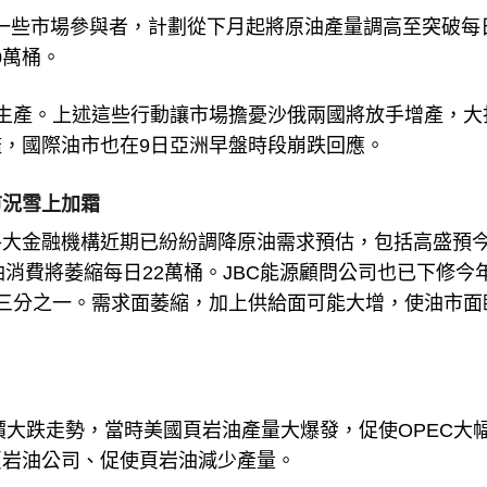
訴一些市場參與者，計劃從下月起將原油產量調高至突破每
0萬桶。
生產。上述這些行動讓市場擔憂沙俄兩國將放手增產，大
，國際油市也在9日亞洲早盤時段崩跌回應。
市況雪上加霜
各大金融機構近期已紛紛調降原油需求預估，包括高盛預
油消費將萎縮每日22萬桶。JBC能源顧問公司也已下修今
三分之一。需求面萎縮，加上供給面可能大增，使油市面
價大跌走勢，當時美國頁岩油產量大爆發，促使OPEC大
頁岩油公司、促使頁岩油減少產量。