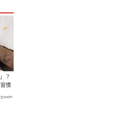
」？
壞習慣