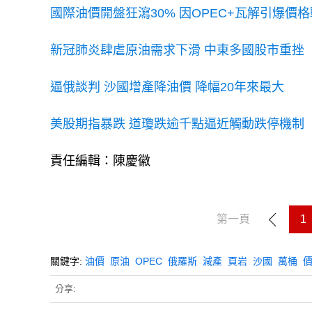
國際油價開盤狂瀉30% 因OPEC+瓦解引爆價格
新冠肺炎肆虐原油需求下滑 中東多國股市重挫
逼俄談判 沙國增產降油價 降幅20年來最大
美股期指暴跌 道瓊跌逾千點逼近觸動跌停機制
責任編輯：陳慶徽
第一頁
1
關鍵字:
油價
原油
OPEC
俄羅斯
減產
頁岩
沙國
萬桶
分享: