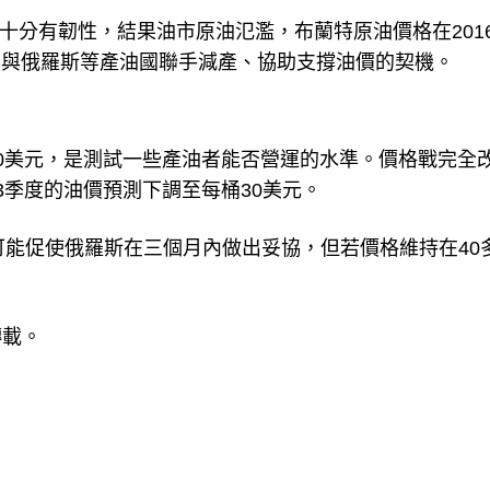
十分有韌性，結果油市原油氾濫，布蘭特原油價格在201
EC與俄羅斯等產油國聯手減產、協助支撐油價的契機。
0美元，是測試一些產油者能否營運的水準。價格戰完全
3季度的油價預測下調至每桶30美元。
可能促使俄羅斯在三個月內做出妥協，但若價格維持在40
轉載。