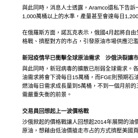
與此同時，消息人士透露，Aramco還私下告
1,000萬桶以上的水準，產量甚至會達每日1,20
在俄羅斯方面，諾瓦克表示，俄國4月起將自由
格戰、擠壓對方的市占，引發原油市場供應氾濫
新冠疫情早已衝擊全球原油需求 沙俄決裂讓
與此同時，新冠病毒的擴散已削弱全球需求。
油需求將會下滑每日15萬桶，而FGE則預期石
燃油每日需求成長量到5萬桶，不到一個月前的
需嚴重失衡的前景。
交易員回想起上一波價格戰
沙俄掀起的價格戰讓人回想起2014年展開的油
原油，想藉由低油價搶走市占的方式擠壓美國