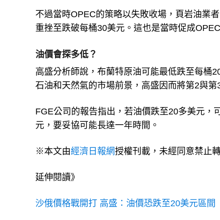
不過當時OPEC的策略以失敗收場，頁岩油業者
重挫至跌破每桶30美元。這也是當時促成OP
油價會探多低？
高盛分析師說，布蘭特原油可能最低跌至每桶2
石油和天然氣的市場前景，高盛因而將第2與第
FGE公司的報告指出，若油價跌至20多美元，
元，要妥協可能長達一年時間。
※本文由
經濟日報網
授權刊載，未經同意禁止
延伸閱讀》
沙俄價格戰開打 高盛：油價恐跌至20美元區間