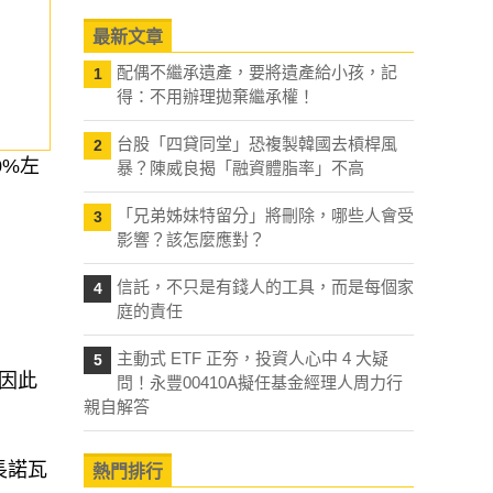
最新文章
配偶不繼承遺產，要將遺產給小孩，記
1
得：不用辦理拋棄繼承權！
台股「四貸同堂」恐複製韓國去槓桿風
2
0%左
暴？陳威良揭「融資體脂率」不高
「兄弟姊妹特留分」將刪除，哪些人會受
3
影響？該怎麼應對？
信託，不只是有錢人的工具，而是每個家
4
庭的責任
主動式 ETF 正夯，投資人心中 4 大疑
5
。因此
問！永豐00410A擬任基金經理人周力行
親自解答
長諾瓦
熱門排行