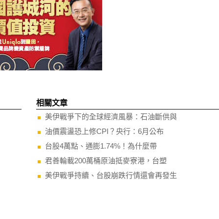
相關文章
美伊戰爭下的全球經濟風暴：石油斷供與
油價震盪恐上修CPI？央行：6月公布
台股4萬點、通膨1.74%！為什麼帶
君善輪載200萬桶原油抵麥寮港，台塑
美伊戰爭持續、台股崩跌行情還會再發生