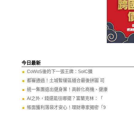
今日最新
CoWoS後的下一張王牌：SoIC擴
都審通過！土城暫緩區縫合最後拼圖 司
統一集團退出健身業！高齡化商機、健康
AI之外，錢還能往哪擺？富蘭克林：「
帳面獲利落袋才安心！理財專家揭密「9