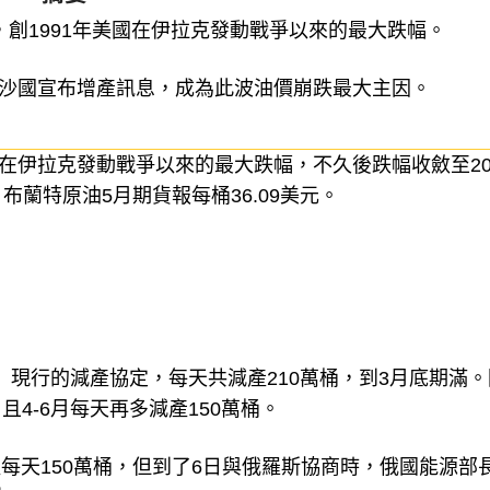
%，創1991年美國在伊拉克發動戰爭以來的最大跌幅。
後沙國宣布增產訊息，成為此波油價崩跌最大主因。
美國在伊拉克發動戰爭以來的最大跌幅，不久後跌幅收斂至2
布蘭特原油5月期貨報每桶36.09美元。
）現行的減產協定，每天共減產210萬桶，到3月底期滿
4-6月每天再多減產150萬桶。
產每天150萬桶，但到了6日與俄羅斯協商時，俄國能源部