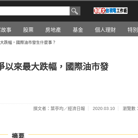
富故事
股票
房地產
基金
個人理財
特別
大跌幅，國際油市發生什麼事？
爭以來最大跌幅，國際油市發
撰文者：葉亭均／經濟日報
2020.03.10
瀏覽數：
摘要