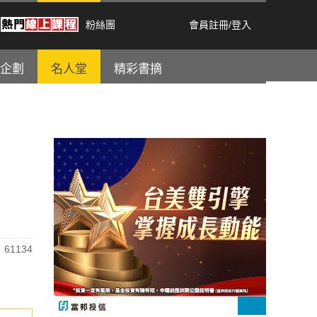
粉絲團
會員註冊
/
登入
企劃
名人堂
精彩書摘
61134