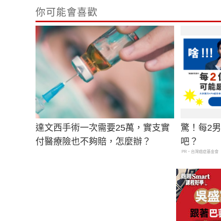
你可能會喜歡
達文西手術一次需要25萬，實支實
驚！每2
付醫療險也不夠賠，怎麼辦？
吧？
PR・台灣癌症基金會