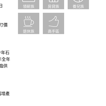
日
領薪族
房貸族
養兒族
打價
退休族
高手區
今年石
年全年
臨供
幅增產