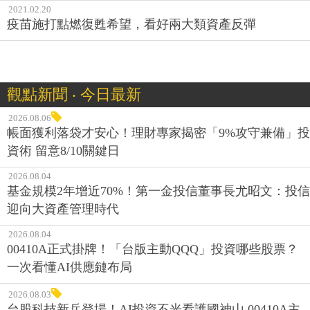
2021.02.20
疫苗施打點燃復甦希望，看好兩大類資產反彈
觀點新聞 ‧ 今日最新
2026.08.06
帳面獲利落袋才安心！理財專家揭密「9%攻守兼備」投
資術 留意8/10關鍵日
2026.08.04
基金規模2年增近70%！第一金投信董事長尤昭文：投信
迎向大資產管理時代
2026.08.04
00410A正式掛牌！「台版主動QQQ」投資哪些股票？
一次看懂AI供應鏈布局
2026.08.03
台股科技新兵登場！AI投資不光看護國神山 00410A主