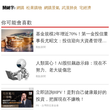
關鍵字:
網購
松果購物
網購景氣
武漢肺炎
宅經濟
你可能會喜歡
基金規模2年增近70%！第一金投信董
事長尤昭文：投信迎向大資產管理時
代
觀點新聞
人類當心！AI股狂飆啟示錄：現在不
努力、老大徒傷悲
觀點新聞
PR
立即諮詢HPV！是對自己健康最好的
投資，把握現在不嫌晚！
PR・台灣癌症基金會