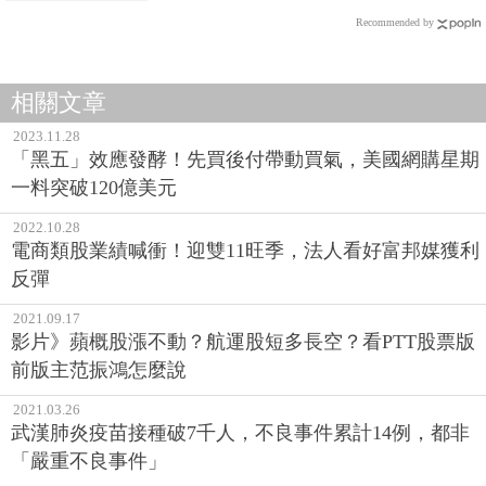
Recommended by
相關文章
2023.11.28
「黑五」效應發酵！先買後付帶動買氣，美國網購星期
一料突破120億美元
2022.10.28
電商類股業績喊衝！迎雙11旺季，法人看好富邦媒獲利
反彈
2021.09.17
影片》蘋概股漲不動？航運股短多長空？看PTT股票版
前版主范振鴻怎麼說
2021.03.26
武漢肺炎疫苗接種破7千人，不良事件累計14例，都非
「嚴重不良事件」