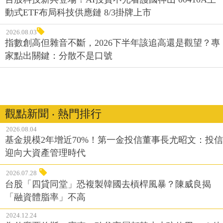
動式ETF布局科技供應鏈 8/3掛牌上市
2026.08.03
指數創高但雜音不斷，2026下半年該追高還是觀望？專
家點出關鍵：分散不是口號
觀點新聞 ‧ 熱門排行
2026.08.04
基金規模2年增近70%！第一金投信董事長尤昭文：投信
迎向大資產管理時代
2026.07.28
台股「四貸同堂」恐複製韓國去槓桿風暴？陳威良揭
「融資體脂率」不高
2024.12.24