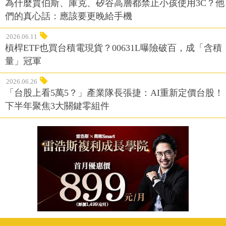
為什麼賈伯斯、庫克、矽谷高層都禁止小孩使用3C？他
們的真心話：應該要更晚給手機
2026.06.11
槓桿ETF也買台積電現貨？00631L曝險破百，成「含積
量」冠軍
2026.06.26
「台股上看5萬5？」產業隊長張捷：AI重新定價台股！
下半年聚焦3大關鍵零組件