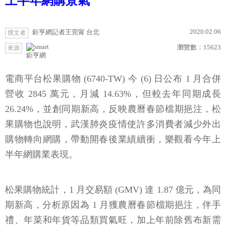
上半年網購景氣
2020.02.06
鉅亨網記者王莞甯 台北
撰文者
瀏覽數：
15623
來源
鉅亨網
電商平台松果購物 (6740-TW) 今 (6) 日公布 1 月合併
營收 2845 萬元，月減 14.63%，但較去年同期成長
26.24%，並創同期新高，反映農曆春節檔期挹注，松
果購物也說明，武漢肺炎疫情使許多消費者減少外出
購物轉向網購，帶動開春後業績續衝，樂觀看今年上
半年網購業表現。
松果購物統計，1 月交易額 (GMV) 達 1.87 億元，為同
期新高，分析原因為 1 月獲農曆春節檔期挹注，伴手
禮、年菜和年貨等品類買氣旺，加上年前除舊布新需