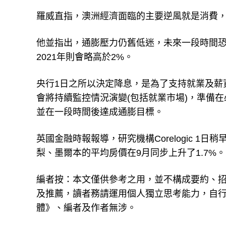
羅威直指，澳洲經濟面臨的主要逆風就是消費
他並指出，通膨壓力仍舊低迷，未來一段時間恐
2021年則會略高於2%。
央行1日之所以決定降息，是為了支持就業及薪
會將持續監控情況演變(包括就業市場)，準備
並在一段時間後達成通膨目標。
英國金融時報報導，研究機構Corelogic 
梨、墨爾本的平均房價在9月同步上升了1.7%。
編者按：本文僅供參考之用，並不構成要約、
及推薦，讀者務請運用個人獨立思考能力，自
體》、編者及作者無涉。