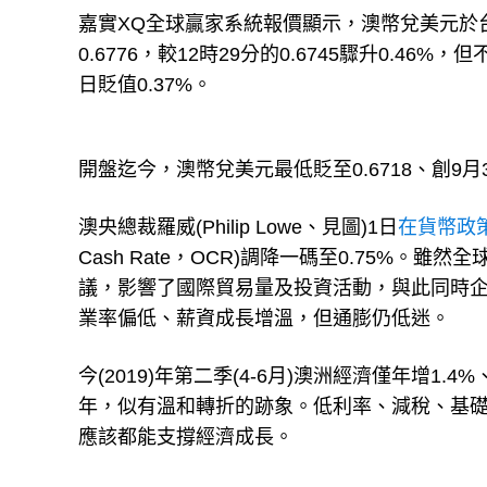
嘉實XQ全球贏家系統報價顯示，澳幣兌美元於台
0.6776，較12時29分的0.6745驟升0.46
日貶值0.37%。
開盤迄今，澳幣兌美元最低貶至0.6718、創9
澳央總裁羅威(Philip Lowe、見圖)1日
在貨幣政
Cash Rate，OCR)調降一碼至0.75%
議，影響了國際貿易量及投資活動，與此同時
業率偏低、薪資成長增溫，但通膨仍低迷。
今(2019)年第二季(4-6月)澳洲經濟僅年增
年，似有溫和轉折的跡象。低利率、減稅、基
應該都能支撐經濟成長。