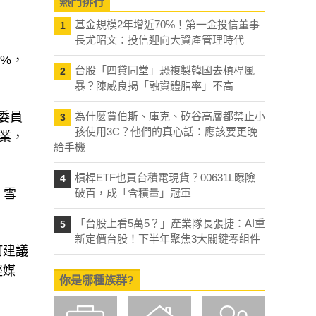
熱門排行
基金規模2年增近70%！第一金投信董事
1
長尤昭文：投信迎向大資產管理時代
%，
台股「四貸同堂」恐複製韓國去槓桿風
2
暴？陳威良揭「融資體脂率」不高
委員
為什麼賈伯斯、庫克、矽谷高層都禁止小
3
孩使用3C？他們的真心話：應該要更晚
業，
給手機
槓桿ETF也買台積電現貨？00631L曝險
4
，雪
破百，成「含積量」冠軍
「台股上看5萬5？」產業隊長張捷：AI重
5
新定價台股！下半年聚焦3大關鍵零組件
何建議
經媒
你是哪種族群?