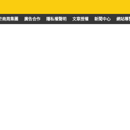
於商周集團
廣告合作
隱私權聲明
文章授權
新聞中心
網站導