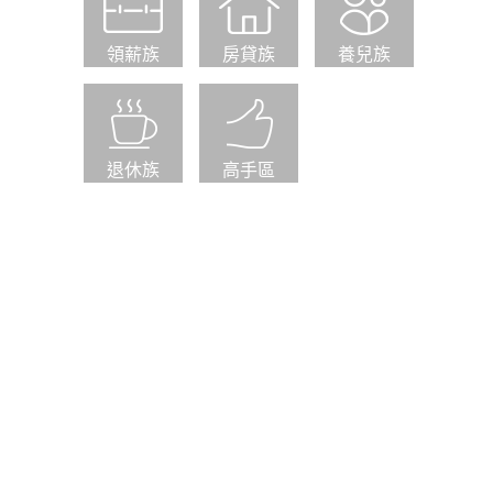
領薪族
房貸族
養兒族
退休族
高手區