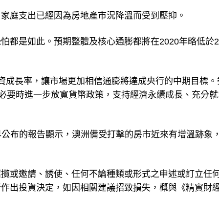
，家庭支出已經因為房地產市況降溫而受到壓抑。
怕都是如此。預期整體及核心通膨都將在2020年略低於2
資成長率，讓市場更加相信通膨將達成央行的中期目標。
在必要時進一步放寬貨幣政策，支持經濟永續成長、充分就
1日稍早公布的報告顯示，澳洲備受打擊的房市近來有增溫跡象
招攬或邀請、誘使、任何不論種類或形式之申述或訂立任
行作出投資決定，如因相關建議招致損失，概與《精實財