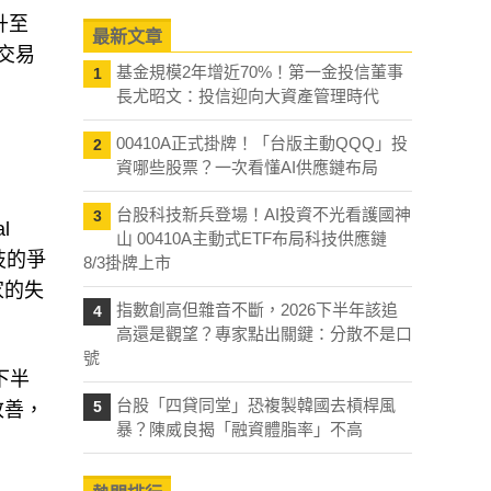
升至
最新文章
個交易
基金規模2年增近70%！第一金投信董事
1
長尤昭文：投信迎向大資產管理時代
00410A正式掛牌！「台版主動QQQ」投
2
資哪些股票？一次看懂AI供應鏈布局
台股科技新兵登場！AI投資不光看護國神
3
l
山 00410A主動式ETF布局科技供應鏈
技的爭
8/3掛牌上市
家的失
指數創高但雜音不斷，2026下半年該追
4
高還是觀望？專家點出關鍵：分散不是口
號
下半
台股「四貸同堂」恐複製韓國去槓桿風
5
改善，
暴？陳威良揭「融資體脂率」不高