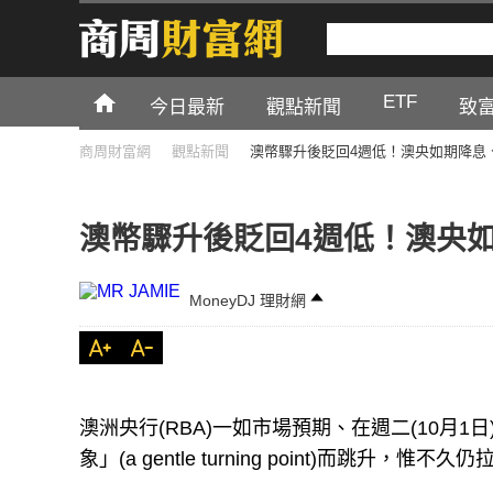
ETF
今日最新
觀點新聞
致
商周財富網
觀點新聞
澳幣驟升後貶回4週低！澳央如期降息
澳幣驟升後貶回4週低！澳央
MoneyDJ 理財網
澳洲央行(RBA)一如市場預期、在週二(10月
象」(a gentle turning point)而跳升，惟不