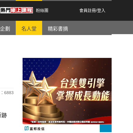
粉絲團
會員註冊
/
登入
企劃
名人堂
精彩書摘
：6883
折跡