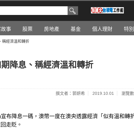
富故事
股票
房地產
基金
個人理財
特別
、稱經濟溫和轉折
如期降息、稱經濟溫和轉折
撰文者：郭妍希
2019.10.01
瀏覽數
1日)宣布降息一碼，澳幣一度在澳央透露經濟「似有溫和轉
久仍拉回走貶。