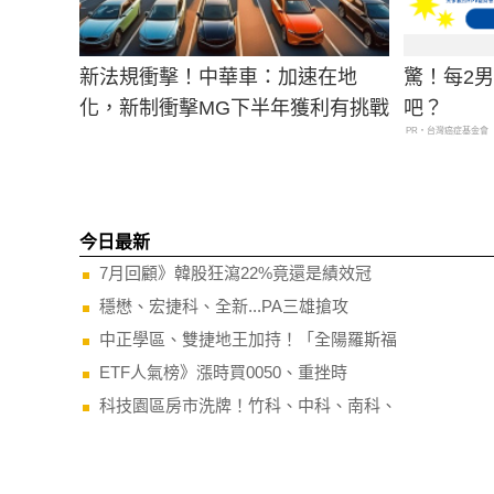
新法規衝擊！中華車：加速在地
驚！每2
化，新制衝擊MG下半年獲利有挑戰
吧？
PR・台灣癌症基金會
今日最新
7月回顧》韓股狂瀉22%竟還是績效冠
穩懋、宏捷科、全新...PA三雄搶攻
中正學區、雙捷地王加持！「全陽羅斯福
ETF人氣榜》漲時買0050、重挫時
科技園區房市洗牌！竹科、中科、南科、