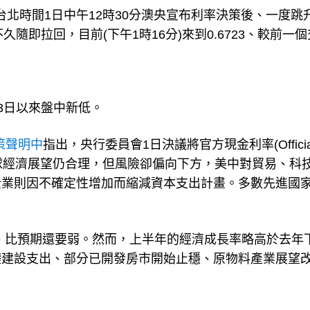
北時間1日中午12時30分澳央宣布利率決策後、一度跳
%，但不久隨即拉回，目前(下午1時16分)來到0.6723、較前一
月3日以來盤中新低。
策聲明中
指出，央行委員會1日決議將官方現金利率(Officia
。雖然全球經濟展望仍合理，但風險卻偏向下方，美中對貿易、科
企業則因不確定性增加而縮減資本支出計畫。多數先進國
1.4%、比預期還要弱。然而，上半年的經濟成長率略高於去年
礎建設支出、部分已開發房市開始止穩、原物料產業展望